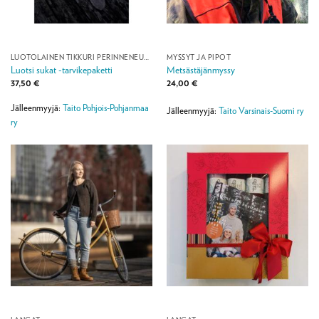
LUOTOLAINEN TIKKURI PERINNENEULEMALLISTO
MYSSYT JA PIPOT
Luotsi sukat -tarvikepaketti
Metsästäjänmyssy
37,50
€
24,00
€
Jälleenmyyjä:
Taito Pohjois-Pohjanmaa
Jälleenmyyjä:
Taito Varsinais-Suomi ry
ry