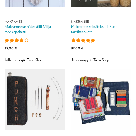
MAKRAMEE
MAKRAMEE
Makramee seinätekstiili Milja -
Makramee seinätekstiili Kukat -
tarvikepaketti
tarvikepaketti
Arvostelu
Arvostelu
37,00
€
37,00
€
tuotteesta:
tuotteesta:
5
4
/ 5
/ 5
Jälleenmyyjä: Taito Shop
Jälleenmyyjä: Taito Shop