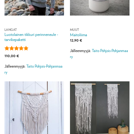
LANGAT
MUUT
Luotolainen tikkuri perinneneule -
Maitoliima
tarvikepaketti
12,90
€
Jälleenmyyjä:
Taito Pohjois-Pohjanmaa
Arvostelu
110,00
€
ry
tuotteesta:
4.88
/ 5
Jälleenmyyjä:
Taito Pohjois-Pohjanmaa
ry