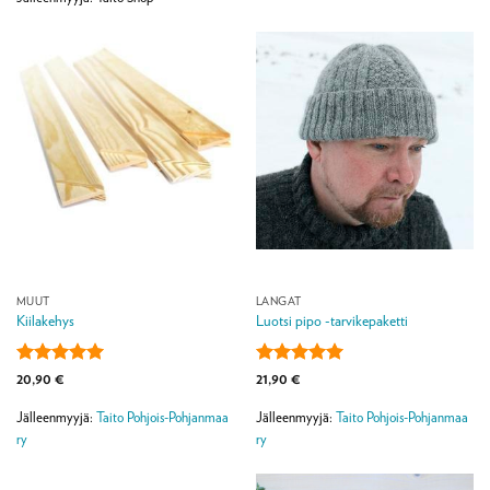
MUUT
LANGAT
Kiilakehys
Luotsi pipo -tarvikepaketti
Arvostelu
Arvostelu
20,90
€
21,90
€
tuotteesta:
5
tuotteesta:
5
/ 5
/ 5
Jälleenmyyjä:
Taito Pohjois-Pohjanmaa
Jälleenmyyjä:
Taito Pohjois-Pohjanmaa
ry
ry