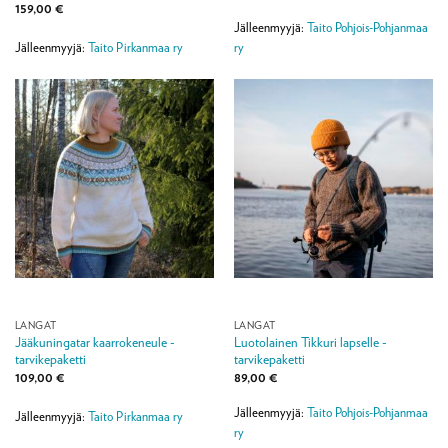
159,00
€
Jälleenmyyjä:
Taito Pohjois-Pohjanmaa
ry
Jälleenmyyjä:
Taito Pirkanmaa ry
LANGAT
LANGAT
Jääkuningatar kaarrokeneule -
Luotolainen Tikkuri lapselle -
tarvikepaketti
tarvikepaketti
109,00
€
89,00
€
Jälleenmyyjä:
Taito Pohjois-Pohjanmaa
Jälleenmyyjä:
Taito Pirkanmaa ry
ry