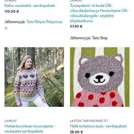
LANGAT
LANGAT
Tuotepaketti: 10 kerää Olli-
Kaiho-neuletakki -tarvikepaketti
villasukkalankaa ja Neuleohjeita Olli-
110,00
€
villasukkalangalle -ohjelehti
lahjalaatikossa
Jälleenmyyjä:
Taito Pohjois-Pohjanmaa
57,90
€
ry
Jälleenmyyjä: Taito Shop
LANGAT
LASTEN TARVIKEPAKETIT
Metsänkuninkaan kruunajaiset -
Nalle tuftattava taulu -tarvikepaketti
neulepaita tarvikepaketti
38,00
€