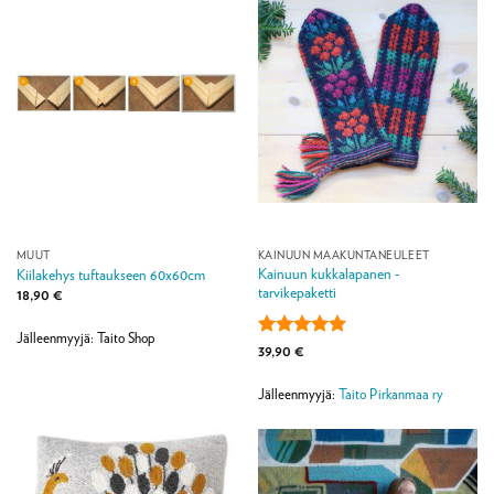
MUUT
KAINUUN MAAKUNTANEULEET
Kainuun kukkalapanen -
Kiilakehys tuftaukseen 60x60cm
tarvikepaketti
18,90
€
Jälleenmyyjä: Taito Shop
Arvostelu
39,90
€
tuotteesta:
5
/ 5
Jälleenmyyjä:
Taito Pirkanmaa ry