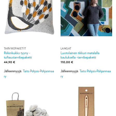
TARVIKEPAKETIT
LANGAT
Riikinkukko tyyny -
Luotolainen tikkuri matalalla
tuftaustarvikepaketti
kauluksella -tarvikepaketti
44,90
€
110,00
€
Jälleenmyyjä:
Taito Pohjois-Pohjanmaa
Jälleenmyyjä:
Taito Pohjois-Pohjanmaa
ry
ry