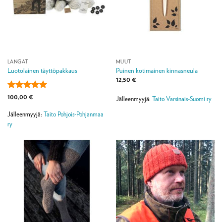
LANGAT
MUUT
Luotolainen täyttöpakkaus
Puinen kotimainen kinnasneula
12,50
€
Arvostelu
100,00
€
Jälleenmyyjä:
Taito Varsinais-Suomi ry
tuotteesta:
5
/ 5
Jälleenmyyjä:
Taito Pohjois-Pohjanmaa
ry