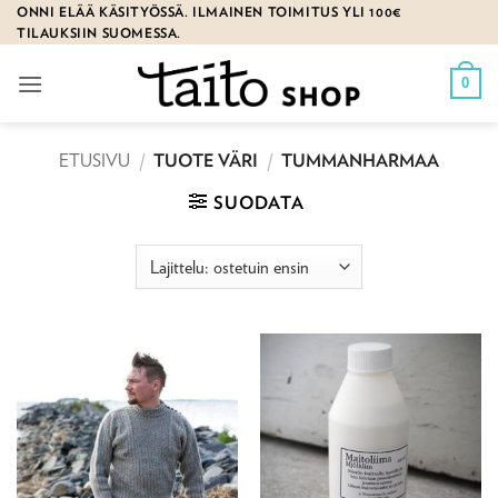
Skip
ONNI ELÄÄ KÄSITYÖSSÄ. ILMAINEN TOIMITUS YLI 100€
TILAUKSIIN SUOMESSA.
to
content
0
ETUSIVU
/
TUOTE VÄRI
/
TUMMANHARMAA
SUODATA