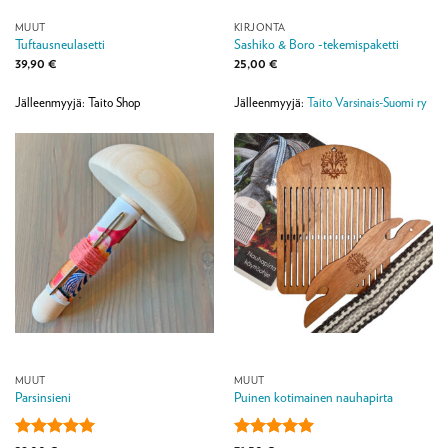
MUUT
KIRJONTA
Tuftausneulasetti
Sashiko & Boro -tekemispaketti
39,90
€
25,00
€
Jälleenmyyjä: Taito Shop
Jälleenmyyjä:
Taito Varsinais-Suomi ry
MUUT
MUUT
Parsinsieni
Puinen kotimainen nauhapirta