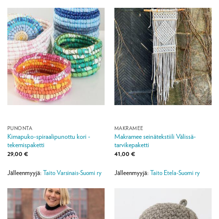
PUNONTA
MAKRAMEE
Kimapuko-spiraalipunottu kori -
Makramee seinätekstiili Välissä-
tekemispaketti
tarvikepaketti
29,00
€
41,00
€
Jälleenmyyjä:
Taito Varsinais-Suomi ry
Jälleenmyyjä:
Taito Etela-Suomi ry