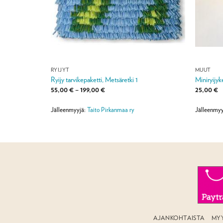
RYIJYT
MUUT
Ryijy tarvikepaketti, Metsäretki 1
Miniryijyk
Hintaluokka:
55,00
€
–
199,00
€
25,00
€
55,00 €
-
199,00 €
Jälleenmyyjä:
Taito Pirkanmaa ry
Jälleenmyy
AJANKOHTAISTA
MY