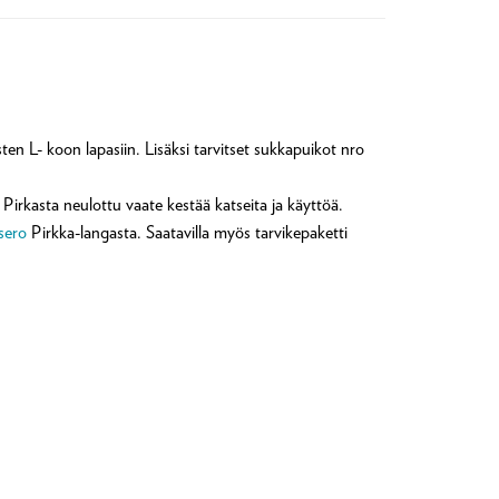
ten L- koon lapasiin. Lisäksi tarvitset sukkapuikot nro
irkasta neulottu vaate kestää katseita ja käyttöä.
sero
Pirkka-langasta. Saatavilla myös tarvikepaketti