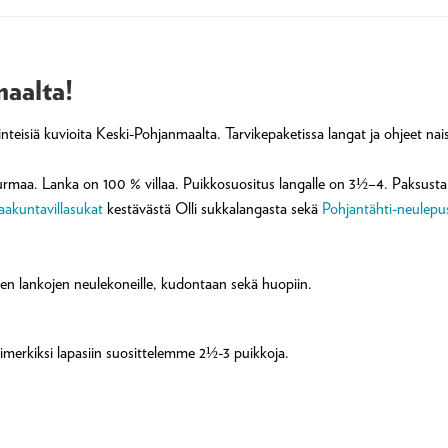
aalta!
nteisiä kuvioita Keski-Pohjanmaalta. Tarvikepaketissa langat ja ohjeet nais
rmaa. Lanka on 100 % villaa. Puikkosuositus langalle on 3½–4. Paksusta P
akuntavillasukat
kestävästä Olli sukkalangasta sekä
Pohjantähti-neulepu
en lankojen neulekoneille, kudontaan sekä huopiin.
merkiksi lapasiin suosittelemme 2½-3 puikkoja.