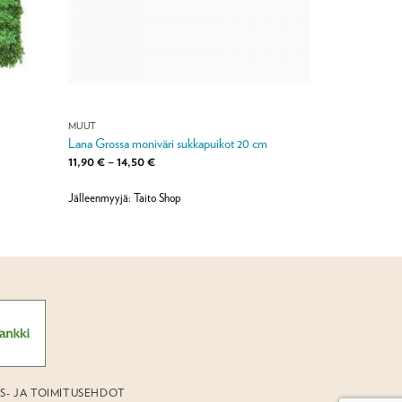
MUUT
Lana Grossa moniväri sukkapuikot 20 cm
Hintaluokka:
11,90
€
–
14,50
€
11,90 €
-
14,50 €
Jälleenmyyjä: Taito Shop
US- JA TOIMITUSEHDOT