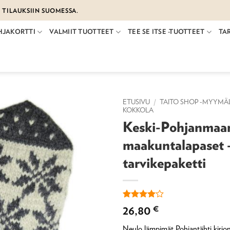
€ TILAUKSIIN SUOMESSA.
HJAKORTTI
VALMIIT TUOTTEET
TEE SE ITSE -TUOTTEET
TA
ETUSIVU
/
TAITO SHOP -MYYMÄ
KOKKOLA
Keski-Pohjanmaan
maakuntalapaset 
tarvikepaketti
Arvio
1
4
26,80
€
5:stä
perustuen
Neulo lämpimät Pohjantähti kirjon