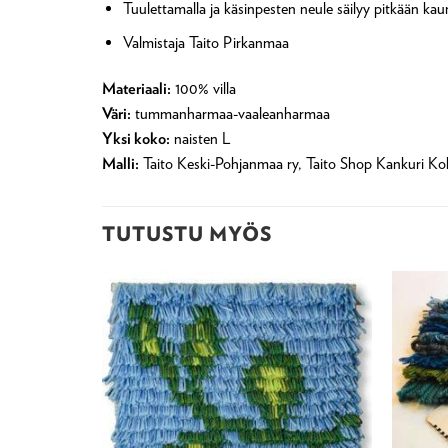
Tuulettamalla ja käsinpesten neule säilyy pitkään kaun
Valmistaja Taito Pirkanmaa
Materiaali:
100% villa
Väri:
tummanharmaa-vaaleanharmaa
Yksi koko:
naisten L
Malli:
Taito Keski-Pohjanmaa ry, Taito Shop Kankuri Ko
TUTUSTU MYÖS