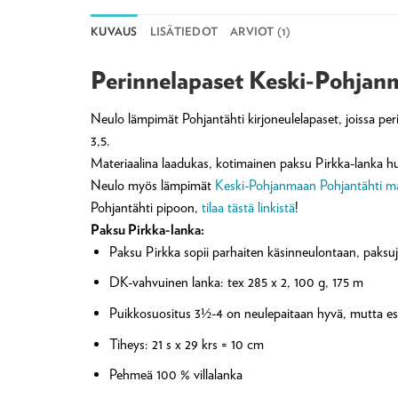
KUVAUS
LISÄTIEDOT
ARVIOT (1)
Perinnelapaset Keski-Pohjanm
Neulo lämpimät Pohjantähti kirjoneulelapaset, joissa peri
3,5.
Materiaalina laadukas, kotimainen paksu Pirkka-lanka hu
Neulo myös lämpimät
Keski-Pohjanmaan Pohjantähti ma
Pohjantähti pipoon,
tilaa tästä linkistä
!
Paksu Pirkka-lanka:
Paksu Pirkka sopii parhaiten käsinneulontaan, paksuj
DK-vahvuinen lanka: tex 285 x 2, 100 g, 175 m
Puikkosuositus 3½-4 on neulepaitaan hyvä, mutta esi
Tiheys: 21 s x 29 krs = 10 cm
Pehmeä 100 % villalanka