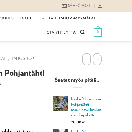
SÄHKÖPOSTI
RJOUKSET JA OUTLET
TAITO SHOP -MYYMÄLÄT
0
OTA YHTEYTTÄ
LÄT
/
TAITO SHOP
 Pohjantähti
Saatat myös pitää...
-
Keski-Pohjanmaan
Pohjantähti
maakuntavillasukat
-tarvikepaketti
20,00
€
eulelapaset, joissa
Keski-Pohjanmaan