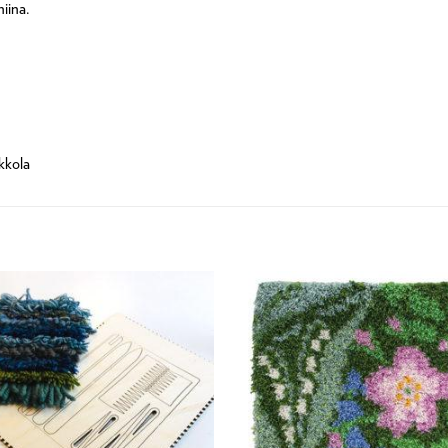
iina.
kkola