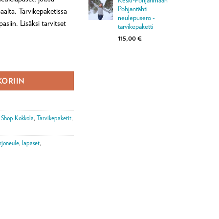
Pohjantähti
aalta. Tarvikepaketissa
neulepusero -
asiin. Lisäksi tarvitset
tarvikepaketti
115,00
€
untalapaset -tarvikepaketti määrä
KORIIN
o Shop Kokkola
,
Tarvikepaketit
,
irjoneule
,
lapaset
,