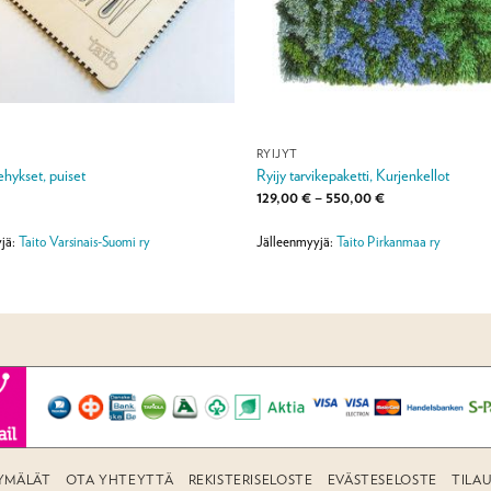
RYIJYT
ehykset, puiset
Ryijy tarvikepaketti, Kurjenkellot
Hintaluokka:
129,00
€
–
550,00
€
129,00 €
-
550,00 €
jä:
Taito Varsinais-Suomi ry
Jälleenmyyjä:
Taito Pirkanmaa ry
YMÄLÄT
OTA YHTEYTTÄ
REKISTERISELOSTE
EVÄSTESELOSTE
TILA