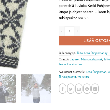
asiakkaan
arvotukseen.
perinteisiä kuvioita Keski-Pohjanm
langat ja ohjeet naisten L- koon lap
sukkapuikot nro 3,5.
Keski-Pohjanmaan Pohjantähti maak
LISÄÄ OSTOS
Jälleenmyyjä:
Taito Keski-Pohjanmaa ry
Osastot:
Lapaset
,
Maakuntalapaset
,
Tait
Tee se itse -tuotteet
Avainsanat tuotteelle
Keski-Pohjanmaa
,
k
Tarvikepaketit
,
tee se itse