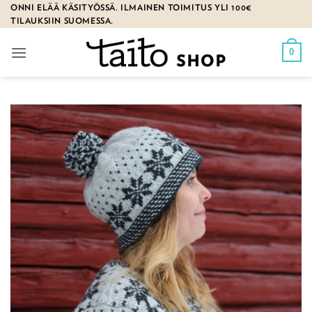
Skip
ONNI ELÄÄ KÄSITYÖSSÄ. ILMAINEN TOIMITUS YLI 100€
TILAUKSIIN SUOMESSA.
to
content
0