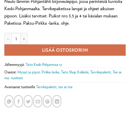
Neulo lämmin Pohjantähti kirjoneulepipo, jossa perinteisiä kuvioita
Keski-Pohjanmaalta. Tarvikepaketissa langat ja ohjeet aikuisen
pipoon. Lisäksi tarvitset: Puikot nro 3,5 ja 4 tai käsialan mukaan.
Paketissa: Paksu-Pirkka -lanka, ohje.
Keski-Pohjanmaan Pohjantähti maakuntapipo -tarvikepaketti määrä
LISÄÄ OSTOSKORIIN
Jälleenmyyjä:
Taito Keski-Pohjanmaa ry
Osastot:
Myssyt ja pipot
,
Pirkka-lanka
,
Taito Shop Kokkola
,
Tarvikepaketit
,
Tee se
itse -tuotteet
Avainsanat tuotteelle
Tarvikepaketit
,
tee se itse