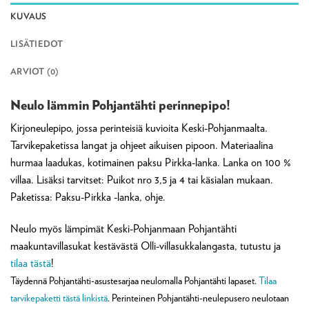
KUVAUS
LISÄTIEDOT
ARVIOT (0)
Neulo lämmin Pohjantähti perinnepipo!
Kirjoneulepipo, jossa perinteisiä kuvioita Keski-Pohjanmaalta.
Tarvikepaketissa langat ja ohjeet aikuisen pipoon. Materiaalina
hurmaa laadukas, kotimainen paksu Pirkka-lanka. Lanka on 100 %
villaa. Lisäksi tarvitset: Puikot nro 3,5 ja 4 tai käsialan mukaan.
Paketissa: Paksu-Pirkka -lanka, ohje.
Neulo myös lämpimät Keski-Pohjanmaan Pohjantähti
maakuntavillasukat kestävästä Olli-villasukkalangasta, tutustu ja
tilaa tästä
!
Täydennä Pohjantähti-asustesarjaa neulomalla Pohjantähti lapaset.
Tilaa
tarvikepaketti tästä linkistä
. Perinteinen Pohjantähti-neulepusero neulotaan