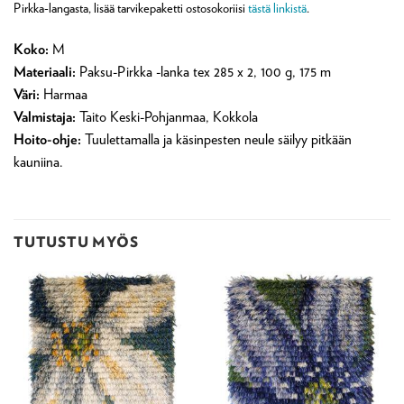
Pirkka-langasta, lisää tarvikepaketti ostosokoriisi
tästä linkistä
.
Koko:
M
Materiaali:
Paksu-Pirkka -lanka tex 285 x 2, 100 g, 175 m
Väri:
Harmaa
Valmistaja:
Taito Keski-Pohjanmaa, Kokkola
Hoito-ohje:
Tuulettamalla ja käsinpesten neule säilyy pitkään
kauniina.
TUTUSTU MYÖS