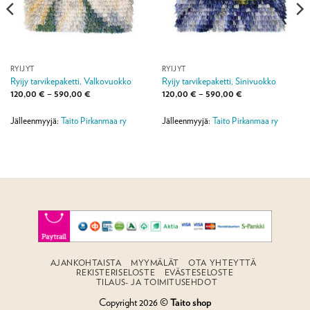
RYIJYT
RYIJYT
Ryijy tarvikepaketti, Valkovuokko
Ryijy tarvikepaketti, Sinivuokko
Hintaluokka:
Hintaluokka:
120,00
€
–
590,00
€
120,00
€
–
590,00
€
120,00 €
120,00 €
-
-
590,00 €
590,00 €
Jälleenmyyjä:
Taito Pirkanmaa ry
Jälleenmyyjä:
Taito Pirkanmaa ry
AJANKOHTAISTA
MYYMÄLÄT
OTA YHTEYTTÄ
REKISTERISELOSTE
EVÄSTESELOSTE
TILAUS- JA TOIMITUSEHDOT
Copyright 2026 ©
Taito shop