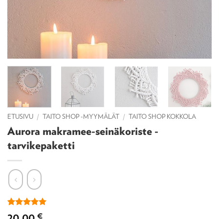
ETUSIVU
/
TAITO SHOP -MYYMÄLÄT
/
TAITO SHOP KOKKOLA
Aurora makramee-seinäkoriste -
tarvikepaketti
Arvio
3
5
20,00
€