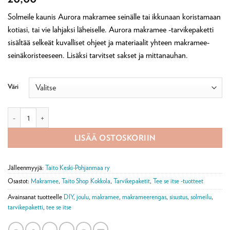
5:stä
perustuen
Solmeile kaunis Aurora makramee seinälle tai ikkunaan koristamaan
asiakkaan
arvotukseen.
kotiasi, tai vie lahjaksi läheiselle. Aurora makramee -tarvikepaketti
sisältää selkeät kuvalliset ohjeet ja materiaalit yhteen makramee-
seinäkoristeeseen. Lisäksi tarvitset sakset ja mittanauhan.
Väri
Aurora makramee-seinäkoriste -tarvikepaketti määrä
LISÄÄ OSTOSKORIIN
Jälleenmyyjä:
Taito Keski-Pohjanmaa ry
Osastot:
Makramee
,
Taito Shop Kokkola
,
Tarvikepaketit
,
Tee se itse -tuotteet
Avainsanat tuotteelle
DIY
,
joulu
,
makramee
,
makrameerengas
,
sisustus
,
solmeilu
,
tarvikepaketti
,
tee se itse