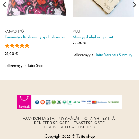
KANAVATYÖT
MUUT
Kanavatyö Kukkaniitty -pohjakangas
Miniryijykehykset, puiset
25,00
€
Arvostelu
22,00
€
Jälleenmyyjä:
Taito Varsinais-Suomi ry
tuotteesta:
5
/ 5
Jälleenmyyjä: Taito Shop
AJANKOHTAISTA
MYYMÄLÄT
OTA YHTEYTTÄ
REKISTERISELOSTE
EVÄSTESELOSTE
TILAUS- JA TOIMITUSEHDOT
Copyright 2026 ©
Taito shop