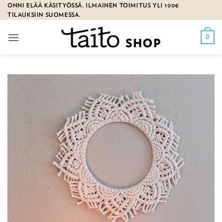
Skip
ONNI ELÄÄ KÄSITYÖSSÄ. ILMAINEN TOIMITUS YLI 100€
TILAUKSIIN SUOMESSA.
to
content
0