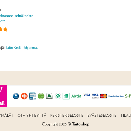
E
kramee-seinäkoriste -
etti
lu
ta:
5
yjä:
Taito Keski-Pohjanmaa
YMÄLÄT
OTA YHTEYTTÄ
REKISTERISELOSTE
EVÄSTESELOSTE
TILA
Copyright 2026 ©
Taito shop