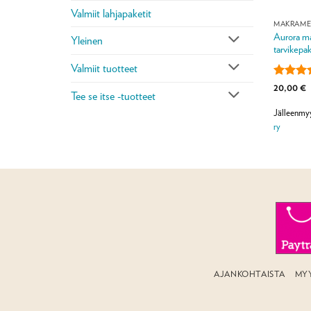
Valmiit lahjapaketit
MAKRAME
Aurora ma
Yleinen
tarvikepak
Valmiit tuotteet
Arvoste
20,00
€
Tee se itse -tuotteet
tuottees
/ 5
Jälleenmy
ry
AJANKOHTAISTA
MY