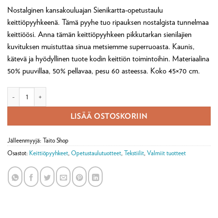
perustuen
Nostalginen kansakouluajan Sienikartta-opetustaulu
asiakkaan
arvotukseen.
keittiöpyyhkeenä. Tämä pyyhe tuo ripauksen nostalgista tunnelmaa
keittiöösi. Anna tämän keittiöpyyhkeen pikkutarkan sienilajien
kuvituksen muistuttaa sinua metsiemme superruoasta. Kaunis,
kätevä ja hyödyllinen tuote kodin keittiön toimintoihin. Materiaalina
50% puuvillaa, 50% pellavaa, pesu 60 asteessa. Koko 45×70 cm.
Keittiöpyyhe Sienikartta määrä
LISÄÄ OSTOSKORIIN
Jälleenmyyjä: Taito Shop
Osastot:
Keittiöpyyhkeet
,
Opetustaulutuotteet
,
Tekstiilit
,
Valmiit tuotteet