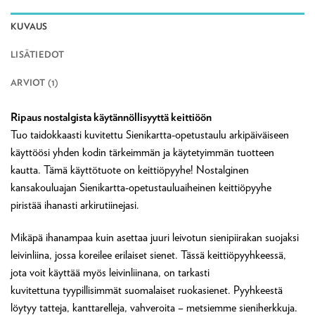
KUVAUS
LISÄTIEDOT
ARVIOT (1)
Ripaus nostalgista käytännöllisyyttä keittiöön
Tuo taidokkaasti kuvitettu Sienikartta-opetustaulu arkipäiväiseen
käyttöösi yhden kodin tärkeimmän ja käytetyimmän tuotteen
kautta. Tämä käyttötuote on keittiöpyyhe! Nostalginen
kansakouluajan Sienikartta-opetustauluaiheinen keittiöpyyhe
piristää ihanasti arkirutiinejasi.
Mikäpä ihanampaa kuin asettaa juuri leivotun sienipiirakan suojaksi
leivinliina, jossa koreilee erilaiset sienet. Tässä keittiöpyyhkeessä,
jota voit käyttää myös leivinliinana, on tarkasti
kuvitettuna tyypillisimmät suomalaiset ruokasienet. Pyyhkeestä
löytyy tatteja, kanttarelleja, vahveroita – metsiemme sieniherkkuja.