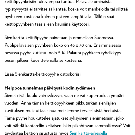
keittiöpyyhkeisiin tukevampaa tuntua. Pellavalle ominaista
rypistyvyyttä ei tarvitse säikähtää, koska voit mankeloida tai silittää
pyyhkeen kosteana kolmen pisteen lämpötilalla. Tällöin saat
keittiöpyyhkeen taas sileän kauniina käyttöösi.
Sienikartta-keittiöpyyhe painetaan ja ommellaan Suomessa.
Puolipellavaisen pyyhkeen koko on 45 x 70 cm. Ensimmäisessä
pesussa pyyhe kutistuu noin 5 %. Palauta pyyhkeen ryhdikkyys
pesun jälkeen kuosittelemalla se kosteana.
Lisää Sienikartta-keittiöpyyhe ostoskoriisi
Helppoa tunnelman päivitystä kodin sydämeen
Sienet eivät kuulu vain syksyyn, vaan ne vat superruokaa ympäri
vuoden. Anna tämän keittiöpyyhkeen pikkutarkan sienilajien
kuvituksen muistuttaa sinua metsiemme terveellisistä herkuista.
Tämä pyyhe houkuttelee ajatukset syksyiseen sienimetsään, joko
voit nähdä kantarellin keltaisen lakin pilkahtavan sammalikossa? Voit
täydentää keittiön sisustusta myös
Sienikartta-aiheisella