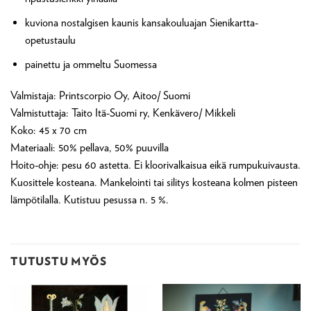
kuviona nostalgisen kaunis kansakouluajan Sienikartta-
opetustaulu
painettu ja ommeltu Suomessa
Valmistaja: Printscorpio Oy, Aitoo/ Suomi
Valmistuttaja: Taito Itä-Suomi ry, Kenkävero/ Mikkeli
Koko: 45 x 70 cm
Materiaali: 50% pellava, 50% puuvilla
Hoito-ohje: pesu 60 astetta. Ei kloorivalkaisua eikä rumpukuivausta.
Kuosittele kosteana. Mankelointi tai silitys kosteana kolmen pisteen
lämpötilalla. Kutistuu pesussa n. 5 %.
TUTUSTU MYÖS