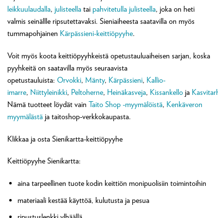
leikkuulaudalla
,
julisteella
tai
pahvitetulla julisteella
, joka on heti
valmis seinällle ripsutettavaksi. Sieniaiheesta saatavilla on myös
tummapohjainen
Kärpässieni-keittiöpyyhe
.
Voit myös koota keittiöpyyhkeistä opetustauluaiheisen sarjan, koska
pyyhkeitä on saatavilla myös seuraavista
opetustauluista:
Orvokki
,
Mänty
,
Kärpässieni
,
Kallio-
imarre
,
Niittyleinikki
,
Peltoherne
,
Heinäkasveja
,
Kissankello
ja
Kasvitar
Nämä tuotteet löydät vain
Taito Shop -myymälöistä
,
Kenkäveron
myymälästä
ja taitoshop-verkkokaupasta.
Klikkaa ja osta Sienikartta-keittiöpyyhe
Keittiöpyyhe Sienikartta:
aina tarpeellinen tuote kodin keittiön monipuolisiin toimintoihin
materiaali kestää käyttöä, kulutusta ja pesua
ripustuslenkki ylhäällä