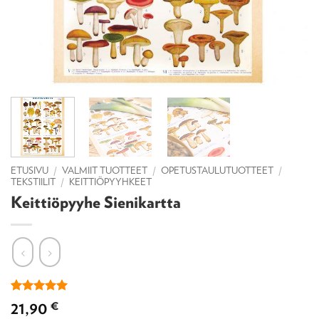
ETUSIVU
/
VALMIIT TUOTTEET
/
OPETUSTAULUTUOTTEET
/
TEKSTIILIT
/
KEITTIÖPYYHKEET
Keittiöpyyhe Sienikartta
Arvio
1
5
21,90
€
5:stä