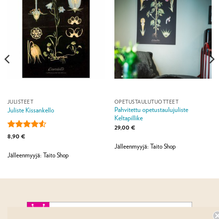
JULISTEET
OPETUSTAULUTUOTTEET
Pahvitettu opetustaulujuliste
Juliste Kissankello
Keltapillike
29,00
€
Arvostelu
8,90
€
tuotteesta:
Jälleenmyyjä: Taito Shop
4.5
/ 5
Jälleenmyyjä: Taito Shop