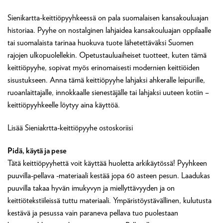
Sienikartta-keittiöpyyhkeessä on pala suomalaisen kansakouluajan
historiaa. Pyyhe on nostalginen lahjaidea kansakouluajan oppilaalle
tai suomalaista tarinaa huokuva tuote lähetettäväksi Suomen
rajojen ulkopuolellekin. Opetustauluaiheiset tuotteet, kuten tämä
keittiöpyyhe, sopivat myös erinomaisesti modernien keittiöiden
sisustukseen. Anna tämä keittiöpyyhe lahjaksi ahkeralle leipurille,
ruoanlaittajalle, innokkaalle sienestäjälle tai lahjaksi uuteen kotiin –
keittiöpyyhkeelle löytyy aina käyttöä.
Lisää Sieniakrtta-keittiöpyyhe ostoskoriisi
Pidä, käytä ja pese
Tätä keittiöpyyhettä voit käyttää huoletta arkikäytössä! Pyyhkeen
puuvilla-pellava -materiaali kestää jopa 60 asteen pesun. Laadukas
puuvilla takaa hyvän imukyvyn ja miellyttävyyden ja on
keittiötekstiileissä tuttu materiaali. Ympäristöystävällinen, kulutusta
kestävä ja pesussa vain paraneva pellava tuo puolestaan