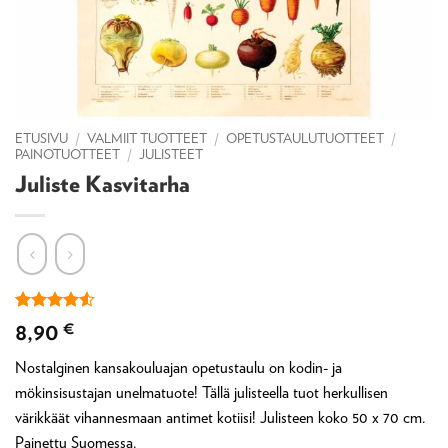
ETUSIVU
/
VALMIIT TUOTTEET
/
OPETUSTAULUTUOTTEET
/
PAINOTUOTTEET
/
JULISTEET
Juliste Kasvitarha
Arvio
2
4.5
8,90
€
5:stä
perustuen
Nostalginen kansakouluajan opetustaulu on kodin- ja
asiakkaan
arvotukseen.
mökinsisustajan unelmatuote! Tällä julisteella tuot herkullisen
värikkäät vihannesmaan antimet kotiisi! Julisteen koko 50 x 70 cm.
Painettu Suomessa.