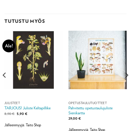
TUTUSTU MYÖS
Ale!
JULISTEET
OPETUSTAULUTUOTTEET
Pahvitettu opetustaulujuliste
TARJOUS! Juliste Keltapillike
Sienikartta
Alkuperäinen
Nykyinen
8,90
€
5,90
€
hinta
hinta
29,00
€
oli:
on:
8,90 €.
5,90 €.
Jälleenmyyjä: Taito Shop
Jälleenmyyjä: Taito Shop