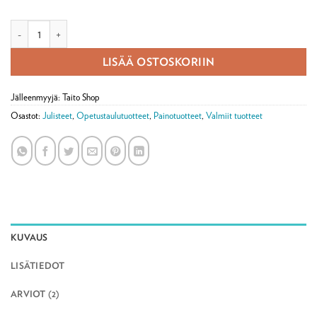
Juliste Kasvitarha määrä
LISÄÄ OSTOSKORIIN
Jälleenmyyjä: Taito Shop
Osastot:
Julisteet
,
Opetustaulutuotteet
,
Painotuotteet
,
Valmiit tuotteet
KUVAUS
LISÄTIEDOT
ARVIOT (2)