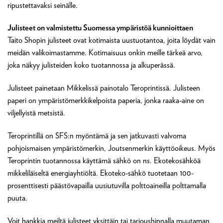
ripustettavaksi seinälle.
Julisteet on valmistettu Suomessa ympäristöä kunnioittaen
Taito Shopin julisteet ovat kotimaista uustuotantoa, joita löydät vain
meidän valikoimastamme. Kotimaisuus onkin meille tärkeä arvo,
joka näkyy julisteiden koko tuotannossa ja alkuperässä.
Julisteet painetaan Mikkelissä painotalo Teroprintissä. Julisteen
paperi on ympäristömerkkikelpoista paperia, jonka raaka-aine on
viljellyistä metsistä.
Teroprintillä on SFS:n myöntämä ja sen jatkuvasti valvoma
pohjoismaisen ympäristömerkin, Joutsenmerkin käyttöoikeus. Myös
Teroprintin tuotannossa käyttämä sähkö on ns. Ekotekosähköä
mikkeliläiseltä energiayhtiöltä. Ekoteko-sähkö tuotetaan 100-
prosenttisesti päästövapailla uusiutuvilla polttoaineilla polttamalla
puuta.
Voit hankkia meiltä julisteet yksittäin tai tarjoushinnalla muutaman