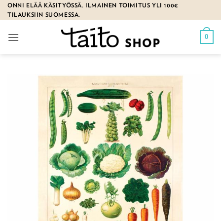
Skip
ONNI ELÄÄ KÄSITYÖSSÄ. ILMAINEN TOIMITUS YLI 100€
TILAUKSIIN SUOMESSA.
to
content
0