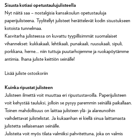
Sisusta kotiasi opetustaulujulisteella
Nyt näitä saa – nostalgisia kansakoulun opetustauluja
paperijulisteena. Tyylitellyt julisteet herättelevät kodin sisustukseen
kotoista tunnelmaa.
Kasvitarha julisteessa on kuvattu tyypillisimmät suomalaiset
vihannekset: kukkakaali, lehtikaali, punakaali, ruusukaali, sipuli,
porkkana, herne… niin tuttuja puutarhojemme ja ruokapöytämme
antimia. Ihana juliste keittiön seinälle!
Lisää juliste ostoskoriin
Kuinka ripustat julisteen
Julisteen ilmettä voit muuttaa eri ripustustavoilla. Paperijulisteen
voit kehystää tauluksi, jolloin se pysyy paremmin seinällä paikallaan.
Toinen mahdollisuus on laittaa julisteen ylä- ja alareunoihin
vaihdettavat julistelistat. Ja kukaanhan ei kiellä sinua laittamasta
julistetta sellaisenaan seinälle.
Julisteita voit myös tilata valmiiksi pahvitettuna, joka on valmis