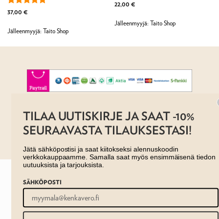
Arvostelu
22,00
€
tuotteesta:
5
Arvostelu
37,00
€
/ 5
tuotteesta:
5
Jälleenmyyjä: Taito Shop
/ 5
Jälleenmyyjä: Taito Shop
AJANKOHTAISTA
MYYMÄLÄT
OTA YHTEYTTÄ
TILAA UUTISKIRJE JA SAAT -10%
REKISTERISELOSTE
EVÄSTESELOSTE
TILAUS- JA TOIMITUSEHDOT
SEURAAVASTA TILAUKSESTASI!
Copyright 2026 ©
Taito shop
Jätä sähköpostisi ja saat kiitokseksi alennuskoodin
verkkokauppaamme. Samalla saat myös ensimmäisenä tiedon
uutuuksista ja tarjouksista.
SÄHKÖPOSTI