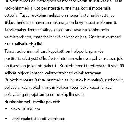
Ruokohimmeli on ekologinen vaihtoehto kodin sisustuksessa. Tällä
ruokohimmelillä luot perinteistä tunnelmaa kotiisi modernilla
otteella. Tässä ruokohimmelissä on monenlaista herkkyyttä, se
liikkuu herkästi ilmavirran mukana ja on kevyt sisustuselementti.
Tarvikepakettiimme sisältyy kaikki tarvittava ruokohimmelin
valmistamiseen, materiaalit sekä selkeät ohjeet. Onnistut varmasti
näillä selkeillä ohjeilla!
Tämä ruokohimmeli tarvikepaketti on helppo lahja myös
postitettavaksi ystävälle. Se toimitetaan valmiissa pahvirasiassa, joka
on itsessään jo kaunis paketti. Ruokohimmeli tarvikepaketti sisältää
selkeät ohjeet kahteen vaihtoehtoisesti valmistettavaan
Ruokohimmeliin (tähti- himmeliin tai kuutio- himmeliin), ruokopillit,
pellavalankaa ruokohimmelin kokoamiseen sekä kuparilankaa
pellavalangan pujottamiseen ruokopillin sisälle.
Ruokohimmeli-tarvikepaketti:
Koko: 30×30 cm
Tarvikepaketista voit valmistaa: