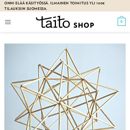
Skip
ONNI ELÄÄ KÄSITYÖSSÄ. ILMAINEN TOIMITUS YLI 100€
TILAUKSIIN SUOMESSA.
to
content
0