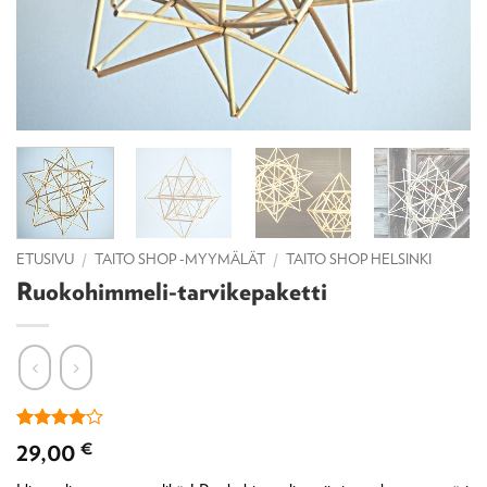
ETUSIVU
/
TAITO SHOP -MYYMÄLÄT
/
TAITO SHOP HELSINKI
Ruokohimmeli-tarvikepaketti
Arvio
1
4
29,00
€
5:stä
perustuen