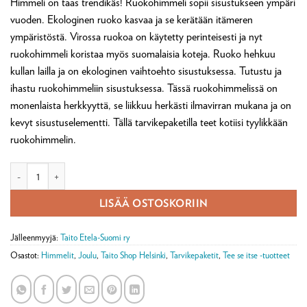
Himmeli on taas trendikäs! Ruokohimmeli sopii sisustukseen ympäri
asiakkaan
arvotukseen.
vuoden. Ekologinen ruoko kasvaa ja se kerätään itämeren
ympäristöstä. Virossa ruokoa on käytetty perinteisesti ja nyt
ruokohimmeli koristaa myös suomalaisia koteja. Ruoko hehkuu
kullan lailla ja on ekologinen vaihtoehto sisustuksessa. Tutustu ja
ihastu ruokohimmeliin sisustuksessa. Tässä ruokohimmelissä on
monenlaista herkkyyttä, se liikkuu herkästi ilmavirran mukana ja on
kevyt sisustuselementti. Tällä tarvikepaketilla teet kotiisi tyylikkään
ruokohimmelin.
Ruokohimmeli-tarvikepaketti määrä
LISÄÄ OSTOSKORIIN
Jälleenmyyjä:
Taito Etela-Suomi ry
Osastot:
Himmelit
,
Joulu
,
Taito Shop Helsinki
,
Tarvikepaketit
,
Tee se itse -tuotteet