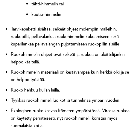
tähti-himmelin tai
kuutio-himmelin
Tarvikepaketti sisältää: selkeät ohjeet molempiin malleihin,
ruokopillit, pellavalankaa ruokohimmelin kokoamiseen sekä
kuparilankaa pellavalangan pujottamiseen ruokopillin sisälle
Ruokohimmelin ohjeet ovat selkeät ja ruokoa on aloittelijankin
helppo käsitellä.
Ruokohimmelin materiaali on kestävämpää kuin herkkä olki ja se
on helppo työstää.
Ruoko hehkuu kullan lailla.
Tyylikäs ruokohimmeli luo kotiisi tunnelmaa ympäri vuoden.
Ekologinen ruoko kasvaa Itämeren ympäristössä. Virossa ruokoa
on käytetty perinteisesti, nyt ruokohimmeli koristaa myös
suomalaista kotia.