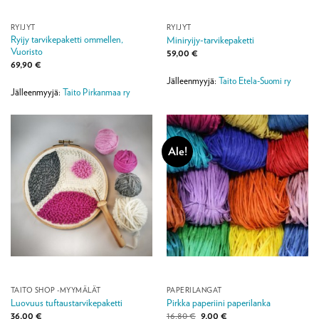
RYIJYT
RYIJYT
Ryijy tarvikepaketti ommellen,
Miniryijy-tarvikepaketti
Vuoristo
59,00
€
69,90
€
Jälleenmyyjä:
Taito Etela-Suomi ry
Jälleenmyyjä:
Taito Pirkanmaa ry
Ale!
TAITO SHOP -MYYMÄLÄT
PAPERILANGAT
Luovuus tuftaustarvikepaketti
Pirkka paperiini paperilanka
Alkuperäinen
Nykyinen
36,00
€
16,80
€
9,00
€