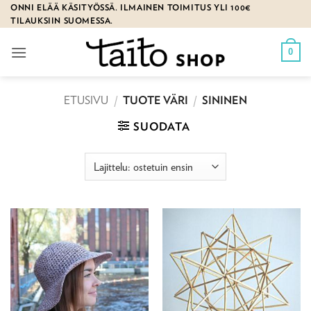
Skip
ONNI ELÄÄ KÄSITYÖSSÄ. ILMAINEN TOIMITUS YLI 100€
TILAUKSIIN SUOMESSA.
to
content
0
ETUSIVU
/
TUOTE VÄRI
/
SININEN
SUODATA