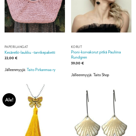
PAPERILANGAT
KORUT
Pioni-korvakorut pitkä Pauliina
Kesäretki-laukku -tarvikepaketti
Rundgren
22,00
€
39,00
€
Jälleenmyyjä:
Taito Pirkanmaa ry
Jälleenmyyjä: Taito Shop
Ale!