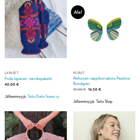
Ale!
LAPASET
KORUT
Perhonen nappikorvakoru Pauliina
Frida lapanen -tarvikepaketti
Rundgren
40,00
€
Alkuperäinen
Nykyinen
33,00
€
16,50
€
hinta
hinta
Jälleenmyyjä:
Taito Etela-Suomi ry
oli:
on:
33,00 €.
16,50 €.
Jälleenmyyjä: Taito Shop