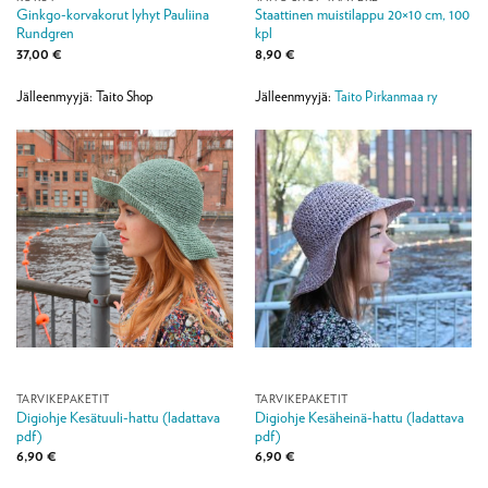
Ginkgo-korvakorut lyhyt Pauliina
Staattinen muistilappu 20×10 cm, 100
Rundgren
kpl
37,00
€
8,90
€
Jälleenmyyjä: Taito Shop
Jälleenmyyjä:
Taito Pirkanmaa ry
TARVIKEPAKETIT
TARVIKEPAKETIT
Digiohje Kesätuuli-hattu (ladattava
Digiohje Kesäheinä-hattu (ladattava
pdf)
pdf)
6,90
€
6,90
€