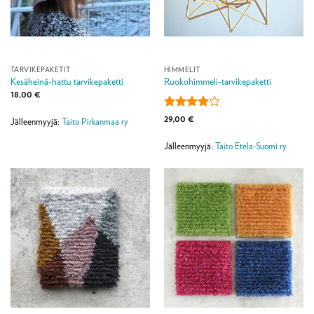
TARVIKEPAKETIT
HIMMELIT
Kesäheinä-hattu tarvikepaketti
Ruokohimmeli-tarvikepaketti
18,00
€
Arvostelu
29,00
€
Jälleenmyyjä:
Taito Pirkanmaa ry
tuotteesta:
4
/ 5
Jälleenmyyjä:
Taito Etela-Suomi ry