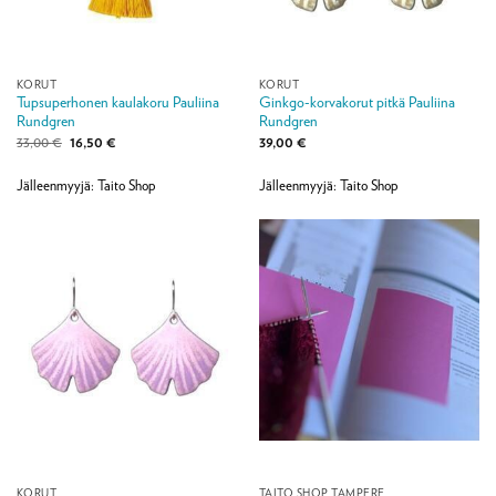
KORUT
KORUT
Tupsuperhonen kaulakoru Pauliina
Ginkgo-korvakorut pitkä Pauliina
Rundgren
Rundgren
Alkuperäinen
Nykyinen
33,00
€
16,50
€
39,00
€
hinta
hinta
oli:
on:
33,00 €.
16,50 €.
Jälleenmyyjä: Taito Shop
Jälleenmyyjä: Taito Shop
KORUT
TAITO SHOP TAMPERE