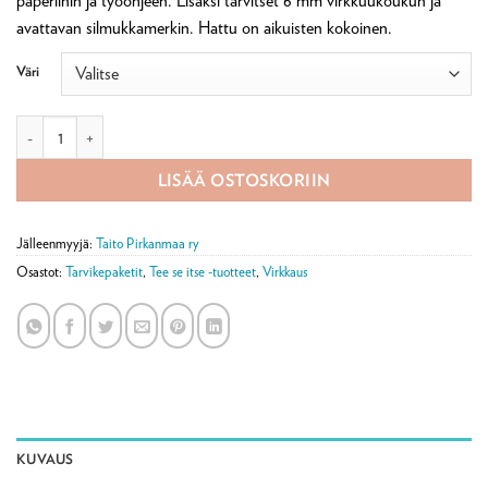
paperiinin ja työohjeen. Lisäksi tarvitset 6 mm virkkuukoukun ja
avattavan silmukkamerkin. Hattu on aikuisten kokoinen.
Väri
Kesäheinä-hattu tarvikepaketti määrä
LISÄÄ OSTOSKORIIN
Jälleenmyyjä:
Taito Pirkanmaa ry
Osastot:
Tarvikepaketit
,
Tee se itse -tuotteet
,
Virkkaus
KUVAUS