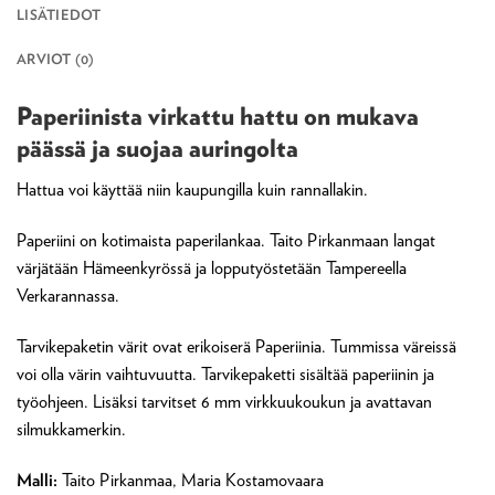
LISÄTIEDOT
ARVIOT (0)
Paperiinista virkattu hattu on mukava
päässä ja suojaa auringolta
Hattua voi käyttää niin kaupungilla kuin rannallakin.
Paperiini on kotimaista paperilankaa. Taito Pirkanmaan langat
värjätään Hämeenkyrössä ja lopputyöstetään Tampereella
Verkarannassa.
Tarvikepaketin värit ovat erikoiserä Paperiinia. Tummissa väreissä
voi olla värin vaihtuvuutta. Tarvikepaketti sisältää paperiinin ja
työohjeen. Lisäksi tarvitset 6 mm virkkuukoukun ja avattavan
silmukkamerkin.
Malli:
Taito Pirkanmaa, Maria Kostamovaara