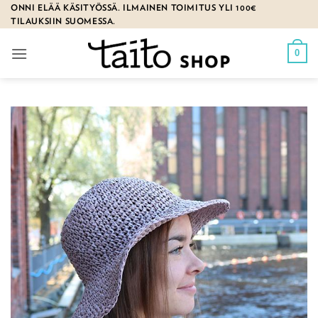
Skip
ONNI ELÄÄ KÄSITYÖSSÄ. ILMAINEN TOIMITUS YLI 100€
TILAUKSIIN SUOMESSA.
to
content
0