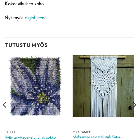
Koko:
aikuisen koko
Nyt myös
digiohjeena
.
TUTUSTU MYÖS
RYIJYT
MAKRAMEE
Makramee seinätekstiili Katia -
Ryijy tarvikepaketti, Sinivuokko