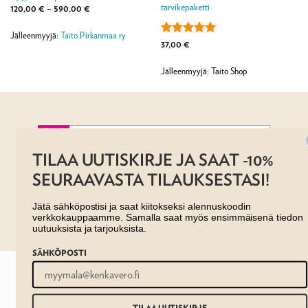
tarvikepaketti
Hintaluokka:
120,00
€
–
590,00
€
120,00 €
-
590,00 €
Jälleenmyyjä:
Taito Pirkanmaa ry
Arvostelu
37,00
€
tuotteesta:
5
/ 5
Jälleenmyyjä: Taito Shop
TILAA UUTISKIRJE JA SAAT -10%
SEURAAVASTA TILAUKSESTASI!
AJANKOHTAISTA
MYYMÄLÄT
OTA YHTEYTTÄ
REKISTERISELOSTE
EVÄSTESELOSTE
TILAUS- JA TOIMITUSEHDOT
Jätä sähköpostisi ja saat kiitokseksi alennuskoodin
Copyright 2026 ©
Taito shop
verkkokauppaamme. Samalla saat myös ensimmäisenä tiedon
uutuuksista ja tarjouksista.
SÄHKÖPOSTI
TILAA UUTISKIRJE