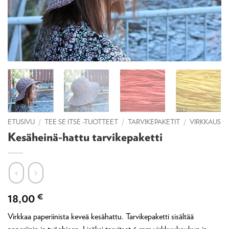
ETUSIVU
/
TEE SE ITSE -TUOTTEET
/
TARVIKEPAKETIT
/
VIRKKAUS
Kesäheinä-hattu tarvikepaketti
18,00
€
Virkkaa paperiinista keveä kesähattu. Tarvikepaketti sisältää