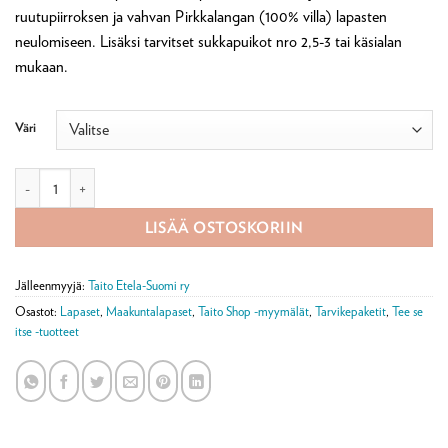
ruutupiirroksen ja vahvan Pirkkalangan (100% villa) lapasten
neulomiseen. Lisäksi tarvitset sukkapuikot nro 2,5-3 tai käsialan
mukaan.
Väri
Lahen mastot lapanen -tarvikepaketti määrä
LISÄÄ OSTOSKORIIN
Jälleenmyyjä:
Taito Etela-Suomi ry
Osastot:
Lapaset
,
Maakuntalapaset
,
Taito Shop -myymälät
,
Tarvikepaketit
,
Tee se
itse -tuotteet