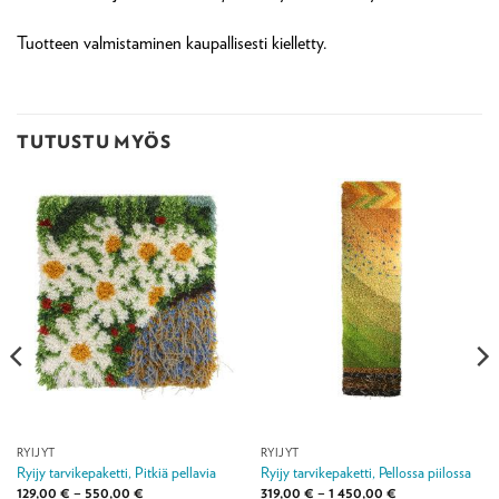
Tuotteen valmistaminen kaupallisesti kielletty.
TUTUSTU MYÖS
RYIJYT
RYIJYT
Ryijy tarvikepaketti, Pitkiä pellavia
Ryijy tarvikepaketti, Pellossa piilossa
Hintaluokka:
Hintaluokka:
129,00
€
–
550,00
€
319,00
€
–
1 450,00
€