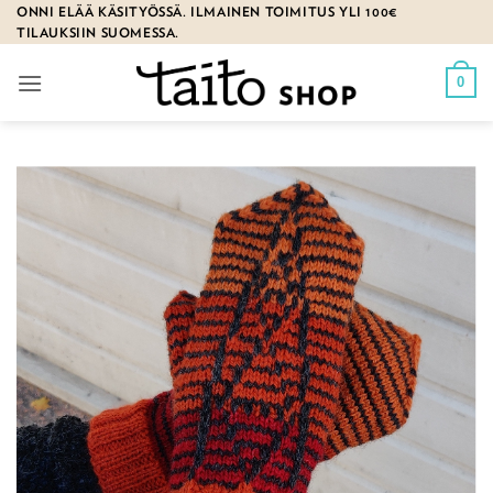
Skip
ONNI ELÄÄ KÄSITYÖSSÄ. ILMAINEN TOIMITUS YLI 100€
TILAUKSIIN SUOMESSA.
to
content
0