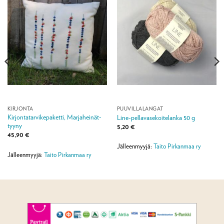
KIRJONTA
PUUVILLALANGAT
Kirjontatarvikepaketti, Marjaheinät-
Line-pellavasekoitelanka 50 g
tyyny
5,20
€
45,90
€
Jälleenmyyjä:
Taito Pirkanmaa ry
Jälleenmyyjä:
Taito Pirkanmaa ry