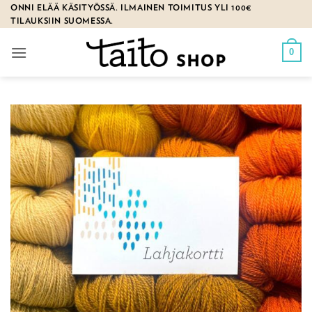
Skip
ONNI ELÄÄ KÄSITYÖSSÄ. ILMAINEN TOIMITUS YLI 100€
TILAUKSIIN SUOMESSA.
to
content
0