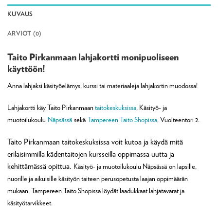
KUVAUS
ARVIOT (0)
Taito Pirkanmaan lahjakortti monipuoliseen
käyttöön!
Anna lahjaksi käsityöelämys, kurssi tai materiaaleja lahjakortin muodossa!
Lahjakortti käy Taito Pirkanmaan
taitokeskuksissa
, Käsityö- ja
muotoilukoulu
Näpsässä
sekä
Tampereen Taito Shopissa
, Vuolteentori 2.
Taito Pirkanmaan taitokeskuksissa voit kutoa ja käydä mitä
erilaisimmilla kädentaitojen kursseilla oppimassa uutta ja
kehittämässä opittua.
Käsityö- ja muotoilukoulu Näpsässä
on lapsille,
nuorille ja aikuisille
käsityön taiteen perusopetusta laajan oppimäärän
mukaan. Tampereen Taito Shopissa löydät laadukkaat lahjatavarat ja
käsityötarvikkeet.