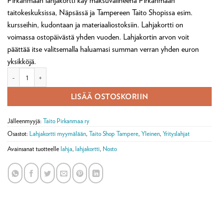
Pirkanmaan lahjakortti käy maksuvälineenä Pirkanmaan
taitokeskuksissa, Näpsässä ja Tampereen Taito Shopissa esim.
kursseihin, kudontaan ja materiaaliostoksiin. Lahjakortti on
voimassa ostopäivästä yhden vuoden. Lahjakortin arvon voit
päättää itse valitsemalla haluamasi summan verran yhden euron
yksikköjä.
Lahjakortti - Taito Pirkanmaa ry määrä
LISÄÄ OSTOSKORIIN
Jälleenmyyjä:
Taito Pirkanmaa ry
Osastot:
Lahjakortti myymälään
,
Taito Shop Tampere
,
Yleinen
,
Yrityslahjat
Avainsanat tuotteelle
lahja
,
lahjakortti
,
Nosto