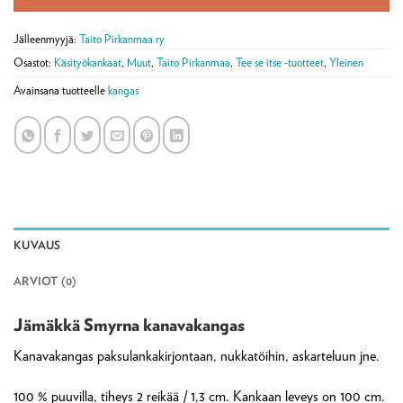
Jälleenmyyjä:
Taito Pirkanmaa ry
Osastot:
Käsityökankaat
,
Muut
,
Taito Pirkanmaa
,
Tee se itse -tuotteet
,
Yleinen
Avainsana tuotteelle
kangas
KUVAUS
ARVIOT (0)
Jämäkkä Smyrna kanavakangas
Kanavakangas paksulankakirjontaan, nukkatöihin, askarteluun jne.
100 % puuvilla, tiheys 2 reikää / 1,3 cm. Kankaan leveys on 100 cm.