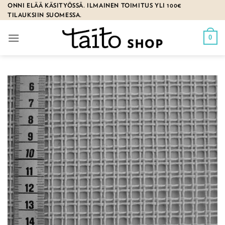
Skip
ONNI ELÄÄ KÄSITYÖSSÄ. ILMAINEN TOIMITUS YLI 100€
TILAUKSIIN SUOMESSA.
to
content
0