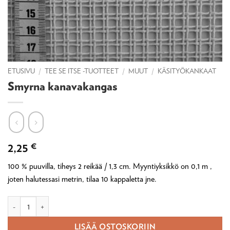
ETUSIVU
/
TEE SE ITSE -TUOTTEET
/
MUUT
/
KÄSITYÖKANKAAT
Smyrna kanavakangas
2,25
€
100 % puuvilla, tiheys 2 reikää / 1,3 cm. Myyntiyksikkö on 0,1 m ,
joten halutessasi metrin, tilaa 10 kappaletta jne.
Smyrna kanavakangas määrä
LISÄÄ OSTOSKORIIN