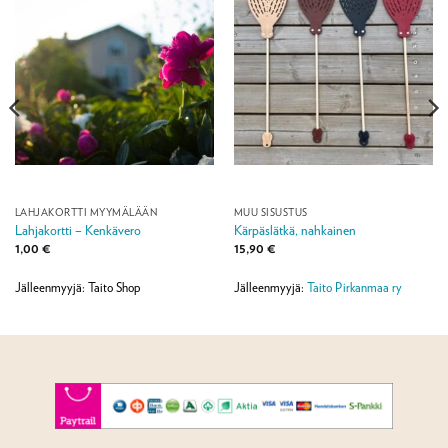
LAHJAKORTTI MYYMÄLÄÄN
MUU SISUSTUS
Lahjakortti – Kenkävero
Kärpäslätkä, nahkainen
1,00
€
15,90
€
Jälleenmyyjä: Taito Shop
Jälleenmyyjä:
Taito Pirkanmaa ry