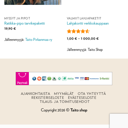
MYSSYT JA PIPOT
VALMIIT LAHJAPAKETIT
Ratikka-pipo tarvikepaketti
Lahjakortti verkkokauppaan
19,90
€
Arvostelu
Hintaluokka:
1,00
€
–
1 000,00
€
Jälleenmyyjä:
Taito Pirkanmaa ry
1,00 €
tuotteesta:
-
4.5
/ 5
1
Jälleenmyyjä: Taito Shop
000,00 €
AJANKOHTAISTA
MYYMÄLÄT
OTA YHTEYTTÄ
REKISTERISELOSTE
EVÄSTESELOSTE
TILAUS- JA TOIMITUSEHDOT
Copyright 2026 ©
Taito shop