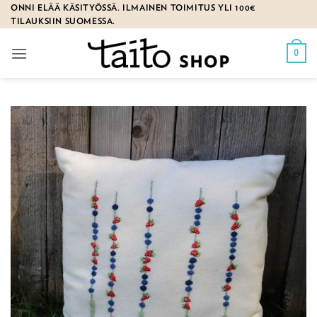
Skip
ONNI ELÄÄ KÄSITYÖSSÄ. ILMAINEN TOIMITUS YLI 100€
TILAUKSIIN SUOMESSA.
to
content
0