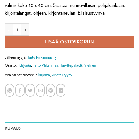
valmis koko 40 x 40 cm. Sisältää merinovillaisen pohjakankaan,
kirjontalangat, ohjeen, kirjontaneulan. Ei sisustyynyä.
Kirjontatarvikepaketti, Marjaheinät-tyyny määrä
LISÄÄ OSTOSKORIIN
Jälleenmyyjä:
Taito Pirkanmaa ry
Osastot:
Kirjonta
,
Taito Pirkanmaa
,
Tarvikepaketit
,
Yleinen
Avainsanat tuotteelle
kirjonta
,
kirjottu tyyny
KUVAUS