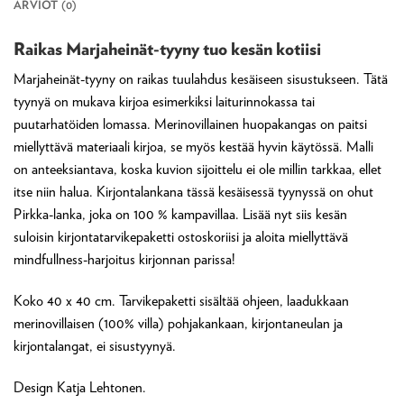
ARVIOT (0)
Raikas Marjaheinät-tyyny tuo kesän kotiisi
Marjaheinät-tyyny on raikas tuulahdus kesäiseen sisustukseen. Tätä
tyynyä on mukava kirjoa esimerkiksi laiturinnokassa tai
puutarhatöiden lomassa. Merinovillainen huopakangas on paitsi
miellyttävä materiaali kirjoa, se myös kestää hyvin käytössä. Malli
on anteeksiantava, koska kuvion sijoittelu ei ole millin tarkkaa, ellet
itse niin halua. Kirjontalankana tässä kesäisessä tyynyssä on ohut
Pirkka-lanka, joka on 100 % kampavillaa. Lisää nyt siis kesän
suloisin kirjontatarvikepaketti ostoskoriisi ja aloita miellyttävä
mindfullness-harjoitus kirjonnan parissa!
Koko 40 x 40 cm. Tarvikepaketti sisältää ohjeen, laadukkaan
merinovillaisen (100% villa) pohjakankaan, kirjontaneulan ja
kirjontalangat, ei sisustyynyä.
Design Katja Lehtonen.