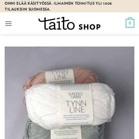
Skip
ONNI ELÄÄ KÄSITYÖSSÄ. ILMAINEN TOIMITUS YLI 100€
TILAUKSIIN SUOMESSA.
to
content
0