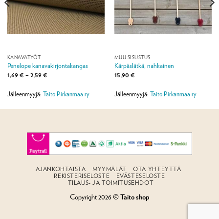
KANAVATYÖT
MUU SISUSTUS
Penelope kanavakirjontakangas
Kärpäslätkä, nahkainen
Hintaluokka:
1,69
€
–
2,59
€
15,90
€
1,69 €
-
2,59 €
Jälleenmyyjä:
Taito Pirkanmaa ry
Jälleenmyyjä:
Taito Pirkanmaa ry
AJANKOHTAISTA
MYYMÄLÄT
OTA YHTEYTTÄ
REKISTERISELOSTE
EVÄSTESELOSTE
TILAUS- JA TOIMITUSEHDOT
Copyright 2026 ©
Taito shop