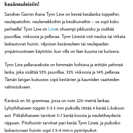
kesäneuleisiin!
Sandnes Garnin ihana Tynn Line on keveä kesälanka toppeihin,
neulepaitoihin, neulemekkoihin ja kesähuiveihin – se sopii koko
perheelle! Tynn Line on
Line
n ohuempi pikkusisko ja sisältää
puuvillaa, viskoosia ja pellavaa. Tynn Linestä voit neuloa tai virkata
laskeutuvan huivin, vilpoisen kesäneuleen tai neulepaidan
ympärivuotiseen käyttöön, kun villa on liian kuuma tai kutiseva.
Tynn Line pellavasekoite on himmeän hohtava ja erittäin pehmeä
lanka, joka sisältää 53% puuvillaa, 33% viskoosia ja 14% pellavaa.
Tämän langan kuituseos sopii kestävien ja kauniiden vaatteiden
valmistukseen.
Kerässä on 50 grammaa, jossa on noin 220 metriä lankaa.
Lyhythihaiseen toppiin 3-3.5 mm puikoilla riittää 4 kerää L-kokoon
asti. Pitkähihaiseen tarvitset 5-7 kerää koosta ja neuletiheydestä
riippuen. Pitsihuiviin tarvitset pari kerää Tynn Lineä, ja puikoiksi
laskeutuvaan huiviin sopii 3.5-4 mm:n pyöröpuikot.