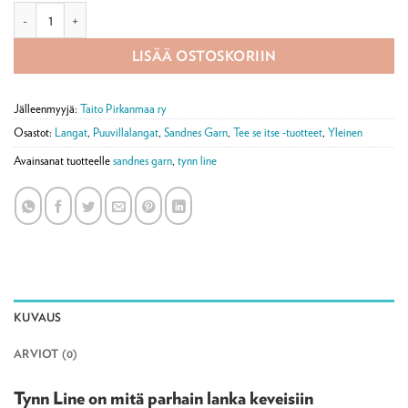
Tynn Line -pellavasekoitelanka 50 g määrä
LISÄÄ OSTOSKORIIN
Jälleenmyyjä:
Taito Pirkanmaa ry
Osastot:
Langat
,
Puuvillalangat
,
Sandnes Garn
,
Tee se itse -tuotteet
,
Yleinen
Avainsanat tuotteelle
sandnes garn
,
tynn line
KUVAUS
ARVIOT (0)
Tynn Line on mitä parhain lanka keveisiin