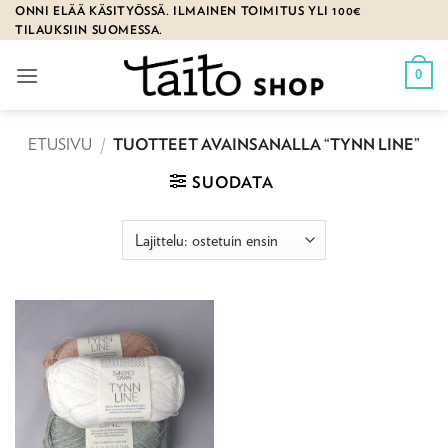
Skip
ONNI ELÄÄ KÄSITYÖSSÄ. ILMAINEN TOIMITUS YLI 100€
TILAUKSIIN SUOMESSA.
to
content
0
ETUSIVU
/
TUOTTEET AVAINSANALLA “TYNN LINE”
SUODATA