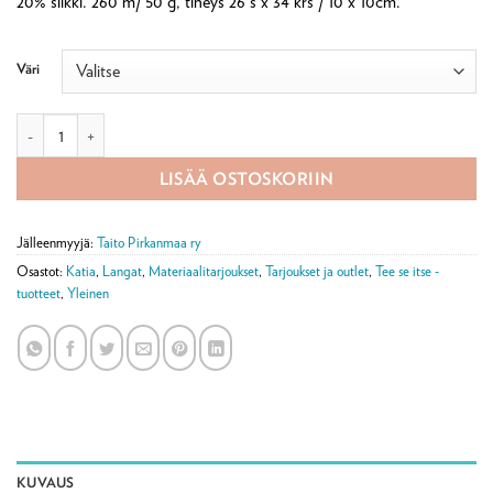
20% silkki. 260 m/ 50 g, tiheys 26 s x 34 krs / 10 x 10cm.
10,90 €.
8,90 €.
Väri
Silky Lace -silkkivillalanka 50 g määrä
LISÄÄ OSTOSKORIIN
Jälleenmyyjä:
Taito Pirkanmaa ry
Osastot:
Katia
,
Langat
,
Materiaalitarjoukset
,
Tarjoukset ja outlet
,
Tee se itse -
tuotteet
,
Yleinen
KUVAUS