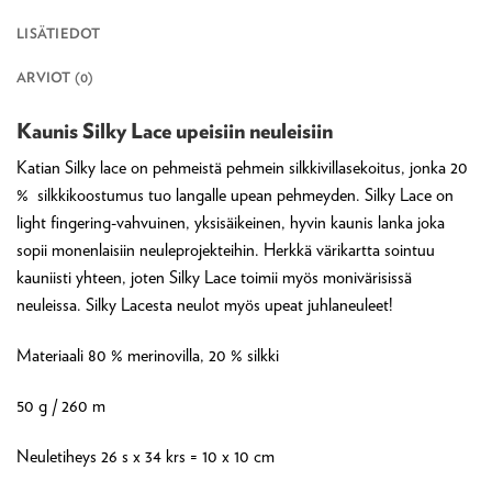
LISÄTIEDOT
ARVIOT (0)
Kaunis Silky Lace upeisiin neuleisiin
Katian Silky lace on pehmeistä pehmein silkkivillasekoitus, jonka 20
% silkkikoostumus tuo langalle upean pehmeyden. Silky Lace on
light fingering-vahvuinen, yksisäikeinen, hyvin kaunis lanka joka
sopii monenlaisiin neuleprojekteihin. Herkkä värikartta sointuu
kauniisti yhteen, joten Silky Lace toimii myös monivärisissä
neuleissa. Silky Lacesta neulot myös upeat juhlaneuleet!
Materiaali 80 % merinovilla, 20 % silkki
50 g / 260 m
Neuletiheys 26 s x 34 krs = 10 x 10 cm