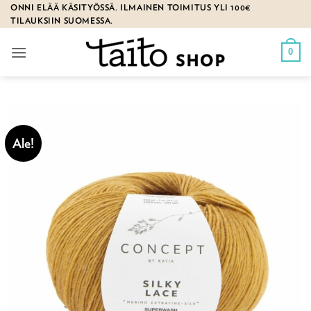
Skip
ONNI ELÄÄ KÄSITYÖSSÄ. ILMAINEN TOIMITUS YLI 100€
TILAUKSIIN SUOMESSA.
to
content
0
Ale!