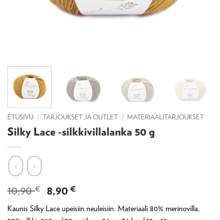
ETUSIVU
/
TARJOUKSET JA OUTLET
/
MATERIAALITARJOUKSET
Silky Lace -silkkivillalanka 50 g
Alkuperäinen
Nykyinen
10,90
€
8,90
€
hinta
hinta
Kaunis Silky Lace upeisiin neuleisiin. Materiaali 80% merinovilla,
oli:
on: