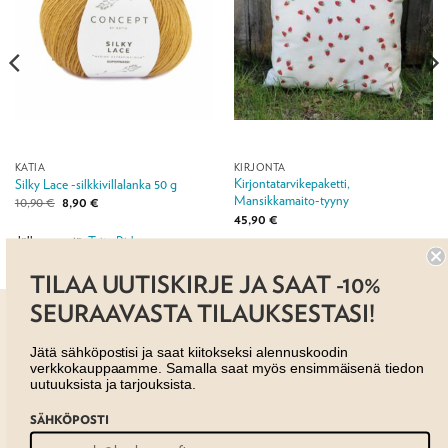
KATIA
KIRJONTA
Kirjontatarvikepaketti,
Silky Lace -silkkivillalanka 50 g
Mansikkamaito-tyyny
Alkuperäinen
Nykyinen
10,90
€
8,90
€
hinta
hinta
45,90
€
oli:
on:
10,90 €.
8,90 €.
Jälleenmyyjä:
Taito Pirkanmaa ry
Jälleenmyyjä:
Taito Pirkanmaa ry
TILAA UUTISKIRJE JA SAAT -10%
SEURAAVASTA TILAUKSESTASI!
Jätä sähköpostisi ja saat kiitokseksi alennuskoodin
verkkokauppaamme. Samalla saat myös ensimmäisenä tiedon
uutuuksista ja tarjouksista.
AJANKOHTAISTA
MYYMÄLÄT
OTA YHTEYTTÄ
SÄHKÖPOSTI
REKISTERISELOSTE
EVÄSTESELOSTE
TILAUS- JA TOIMITUSEHDOT