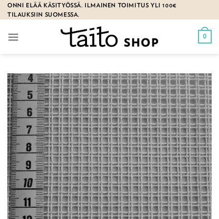
Skip
ONNI ELÄÄ KÄSITYÖSSÄ. ILMAINEN TOIMITUS YLI 100€
TILAUKSIIN SUOMESSA.
to
content
0