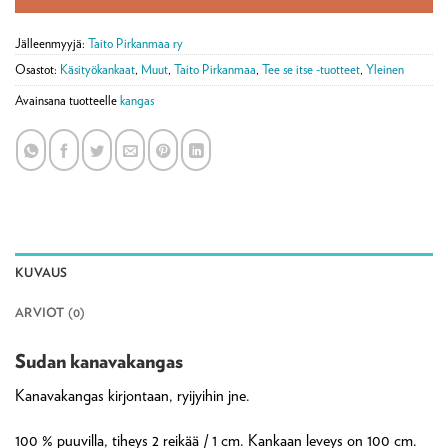
Jälleenmyyjä:
Taito Pirkanmaa ry
Osastot:
Käsityökankaat
,
Muut
,
Taito Pirkanmaa
,
Tee se itse -tuotteet
,
Yleinen
Avainsana tuotteelle
kangas
KUVAUS
ARVIOT (0)
Sudan kanavakangas
Kanavakangas kirjontaan, ryijyihin jne.
100 % puuvilla, tiheys 2 reikää / 1 cm. Kankaan leveys on 100 cm.