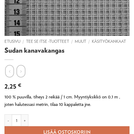
ETUSIVU
/
TEE SE ITSE -TUOTTEET
/
MUUT
/
KÄSITYÖKANKAAT
Sudan kanavakangas
2,25
€
100 % puuvilla, tiheys 2 reikää / 1 cm. Myyntiyksikkö on 0,1 m ,
joten halutessasi metrin, tilaa 10 kappaletta jne.
Sudan kanavakangas määrä
LISÄÄ OSTOSKORIIN