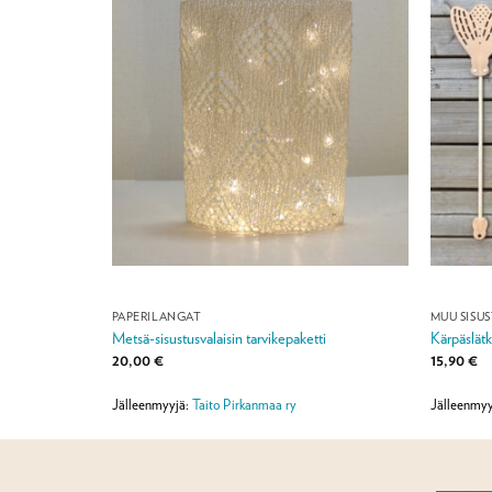
PAPERILANGAT
MUU SISU
Metsä-sisustusvalaisin tarvikepaketti
Kärpäslät
20,00
€
15,90
€
Jälleenmyyjä:
Taito Pirkanmaa ry
Jälleenmyy