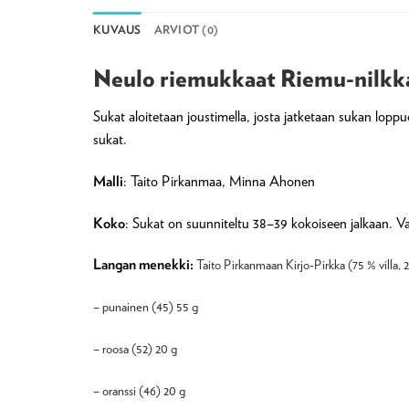
KUVAUS
ARVIOT (0)
Neulo riemukkaat Riemu-nilkk
Sukat aloitetaan joustimella, josta jatketaan sukan lo
sukat.
Malli
: Taito Pirkanmaa, Minna Ahonen
Koko
: Sukat on suunniteltu 38–39 kokoiseen jalkaan. V
Langan menekki:
Taito Pirkanmaan Kirjo-Pirkka (75 % villa,
– punainen (45) 55 g
– roosa (52) 20 g
– oranssi (46) 20 g