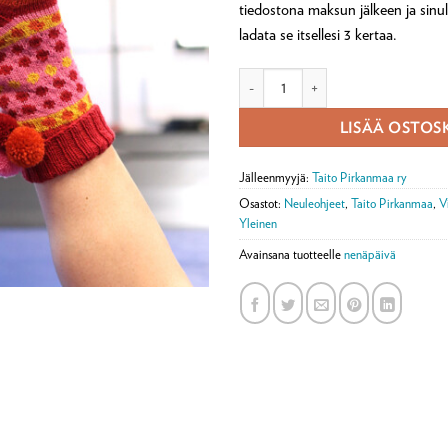
tiedostona maksun jälkeen ja sinu
ladata se itsellesi 3 kertaa.
Digiohje Riemu-nilkkasukat (ladatt
LISÄÄ OSTOS
Jälleenmyyjä:
Taito Pirkanmaa ry
Osastot:
Neuleohjeet
,
Taito Pirkanmaa
,
V
Yleinen
Avainsana tuotteelle
nenäpäivä