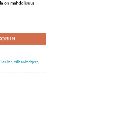
lla on mahdollisuus
ava pdf) määrä
KORIIN
illasukat
,
Villasukkaohjeet
,