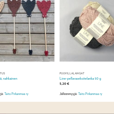
STUS
PUUVILLALANGAT
kä, nahkainen
Line-pellavasekoitelanka 50 g
5,20
€
jä:
Taito Pirkanmaa ry
Jälleenmyyjä:
Taito Pirkanmaa ry