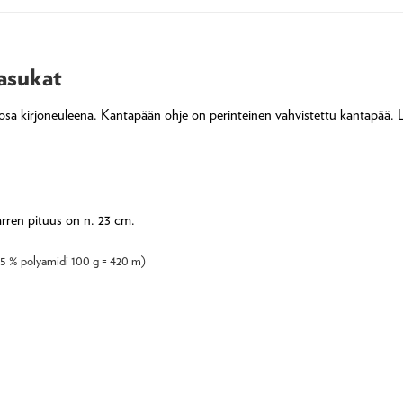
asukat
ppuosa kirjoneuleena. Kantapään ohje on perinteinen vahvistettu kantapää
arren pituus on n. 23 cm.
 25 % polyamidi 100 g = 420 m)