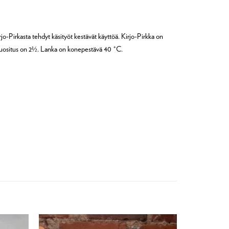
jo-Pirkasta tehdyt käsityöt kestävät käyttöä. Kirjo-Pirkka on
osuositus on 2½. Lanka on konepestävä 40 °C.