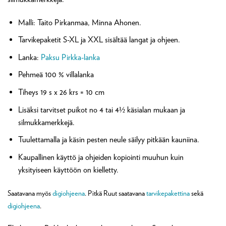
Malli: Taito Pirkanmaa, Minna Ahonen.
Tarvikepaketit S-XL ja XXL sisältää langat ja ohjeen.
Lanka:
Paksu Pirkka-lanka
Pehmeä 100 % villalanka
Tiheys 19 s x 26 krs = 10 cm
Lisäksi tarvitset puikot no 4 tai 4½ käsialan mukaan ja
silmukkamerkkejä.
Tuulettamalla ja käsin pesten neule säilyy pitkään kauniina.
Kaupallinen käyttö ja ohjeiden kopiointi muuhun kuin
yksityiseen käyttöön on kielletty.
Saatavana myös
digiohjeena
. Pitkä Ruut saatavana
tarvikepakettina
sekä
digiohjeena
.