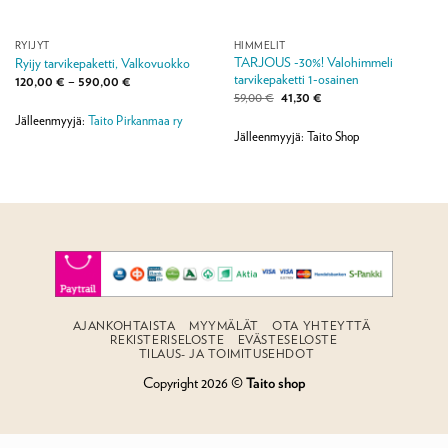
RYIJYT
HIMMELIT
TARJOUS -30%! Valohimmeli
Ryijy tarvikepaketti, Valkovuokko
tarvikepaketti 1-osainen
Hintaluokka:
120,00
€
–
590,00
€
120,00 €
Alkuperäinen
Nykyinen
59,00
€
41,30
€
-
hinta
hinta
590,00 €
Jälleenmyyjä:
Taito Pirkanmaa ry
oli:
on:
59,00 €.
41,30 €.
Jälleenmyyjä: Taito Shop
AJANKOHTAISTA
MYYMÄLÄT
OTA YHTEYTTÄ
REKISTERISELOSTE
EVÄSTESELOSTE
TILAUS- JA TOIMITUSEHDOT
Copyright 2026 ©
Taito shop