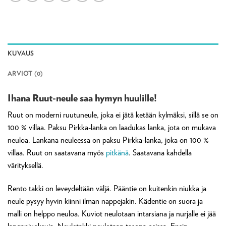
KUVAUS
ARVIOT (0)
Ihana Ruut-neule saa hymyn huulille!
Ruut on moderni ruutuneule, joka ei jätä ketään kylmäksi, sillä se on
100 % villaa. Paksu Pirkka-lanka on laadukas lanka, jota on mukava
neuloa. Lankana neuleessa on paksu Pirkka-lanka, joka on 100 %
villaa. Ruut on saatavana myös
pitkänä
. Saatavana kahdella
värityksellä.
Rento takki on leveydeltään väljä. Pääntie on kuitenkin niukka ja
neule pysyy hyvin kiinni ilman nappejakin. Kädentie on suora ja
malli on helppo neuloa. Kuviot neulotaan intarsiana ja nurjalle ei jää