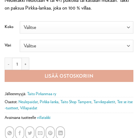
Neuletakki neulotaan 4 tai 4½ puikoilla tai käsialan mukaan. Takki
129,00 €
on paksua Pirkka-lankaa, joka on 100 % villaa.
Koko
Väri
Ruut-neuletakki lyhyt, tarvikepaketti määrä
LISÄÄ OSTOSKORIIN
Jälleenmyyjä:
Taito Pirkanmaa ry
Osastot:
Neulepaidat
,
Pirkka-lanka
,
Taito Shop Tampere
,
Tarvikepaketit
,
Tee se itse
-tuotteet
,
Villapaidat
Avainsana tuotteelle
villatakki