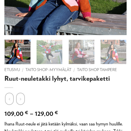
ETUSIVU
/
TAITO SHOP -MYYMÄLÄT
/
TAITO SHOP TAMPERE
Ruut-neuletakki lyhyt, tarvikepaketti
Hintaluokka:
109,00
€
–
129,00
€
109,00 €
Ihana Ruut-neule ei jätä ketään kylmäksi, vaan saa hymyn huulille.
-