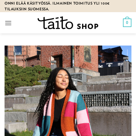
Skip
ONNI ELÄÄ KÄSITYÖSSÄ. ILMAINEN TOIMITUS YLI 100€
TILAUKSIIN SUOMESSA.
to
content
0