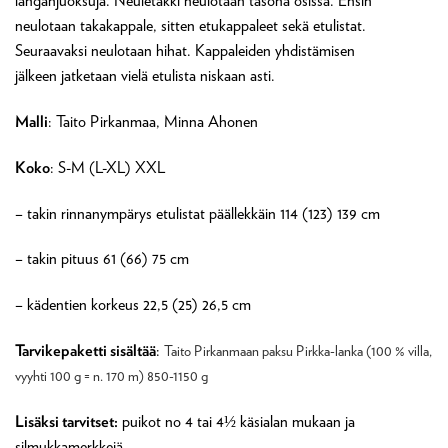
langanjuoksuja. Neuletakki neulotaan tasona osissa. Ensin
neulotaan takakappale, sitten etukappaleet sekä etulistat.
Seuraavaksi neulotaan hihat. Kappaleiden yhdistämisen
jälkeen jatketaan vielä etulista niskaan asti.
Malli
: Taito Pirkanmaa, Minna Ahonen
Koko
: S-M (L-XL) XXL
– takin rinnanympärys etulistat päällekkäin 114 (123) 139 cm
– takin pituus 61 (66) 75 cm
– kädentien korkeus 22,5 (25) 26,5 cm
Tarvikepaketti sisältää
:
Taito Pirkanmaan paksu Pirkka-lanka (100 % villa,
vyyhti 100 g = n. 170 m) 850-1150 g
Lisäksi tarvitset:
puikot no 4 tai 4½ käsialan mukaan ja
silmukkamerkkejä.