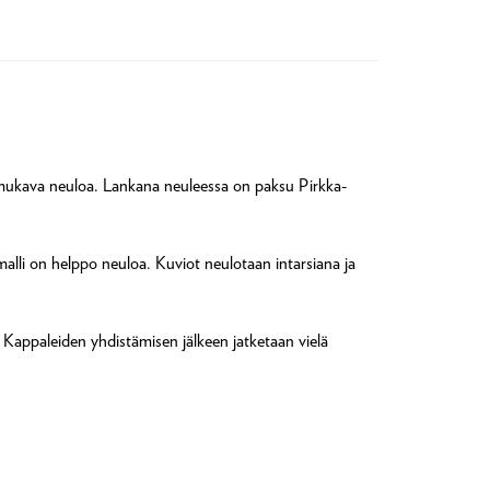
on mukava neuloa. Lankana neuleessa on paksu Pirkka-
malli on helppo neuloa. Kuviot neulotaan intarsiana ja
 Kappaleiden yhdistämisen jälkeen jatketaan vielä