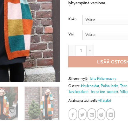
lyhyempänä versiona.
Koko
Väri
Ruut-neuletakki pitkä, tarvikepaket
LISÄÄ OSTOS
Jälleenmyyjä:
Taito Pirkanmaa ry
Osastot:
Neulepaidat
,
Pirkka-lanka
,
Tait
Tarvikepaketit
,
Tee se itse -tuotteet
,
Villa
Avainsana tuotteelle
villatakki