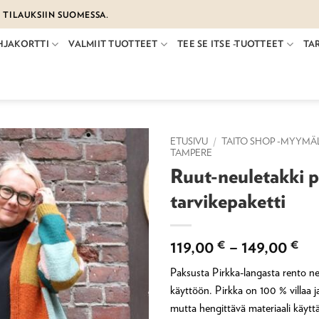
€ TILAUKSIIN SUOMESSA.
HJAKORTTI
VALMIIT TUOTTEET
TEE SE ITSE -TUOTTEET
TA
ETUSIVU
/
TAITO SHOP -MYYMÄ
TAMPERE
Ruut-neuletakki p
tarvikepaketti
Hi
119,00
€
–
149,00
€
11
Paksusta Pirkka-langasta rento ne
-
käyttöön. Pirkka on 100 % villaa 
14
mutta hengittävä materiaali käyt