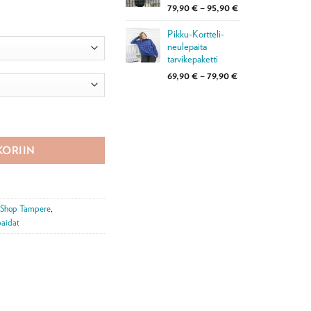
Hintaluokka:
79,90
€
–
95,90
€
79,90 €
-
Pikku-Kortteli-
neulepaita
95,90 €
tarvikepaketti
Hintaluokka:
69,90
€
–
79,90
€
69,90 €
-
79,90 €
ti määrä
KORIIN
o Shop Tampere
,
paidat