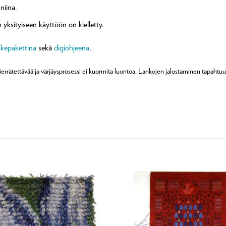
niina.
yksityiseen käyttöön on kielletty.
ikepakettina
sekä
digiohjeena
.
ierrätettävää ja värjäysprosessi ei kuormita luontoa. Lankojen jalostaminen tapahtuu