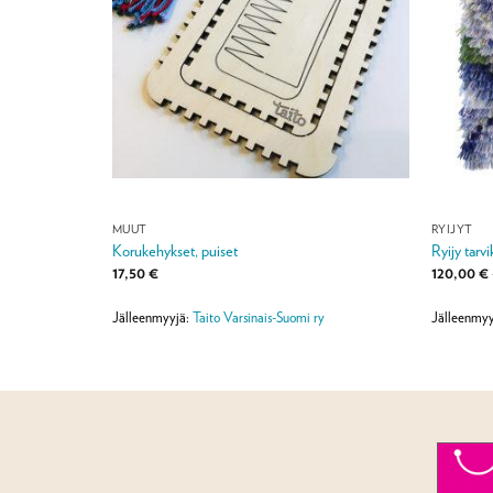
MUUT
RYIJYT
Korukehykset, puiset
Ryijy tarv
17,50
€
120,00
€
Jälleenmyyjä:
Taito Varsinais-Suomi ry
Jälleenmyy