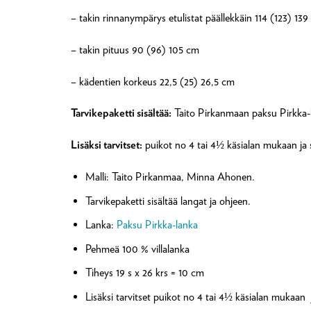
– takin rinnanympärys etulistat päällekkäin 114 (123) 13
– takin pituus 90 (96) 105 cm
– kädentien korkeus 22,5 (25) 26,5 cm
Tarvikepaketti sisältää:
Taito Pirkanmaan paksu Pirkka-l
Lisäksi tarvitset:
puikot no 4 tai 4½ käsialan mukaan ja
Malli: Taito Pirkanmaa, Minna Ahonen.
Tarvikepaketti sisältää langat ja ohjeen.
Lanka:
Paksu Pirkka-lanka
Pehmeä 100 % villalanka
Tiheys 19 s x 26 krs = 10 cm
Lisäksi tarvitset puikot no 4 tai 4½ käsialan mukaan