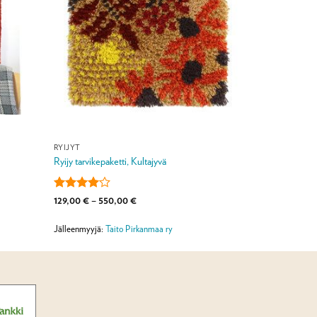
RYIJYT
Ryijy tarvikepaketti, Kultajyvä
Arvostelu
Hintaluokka:
129,00
€
–
550,00
€
129,00 €
tuotteesta:
-
4
/ 5
550,00 €
Jälleenmyyjä:
Taito Pirkanmaa ry