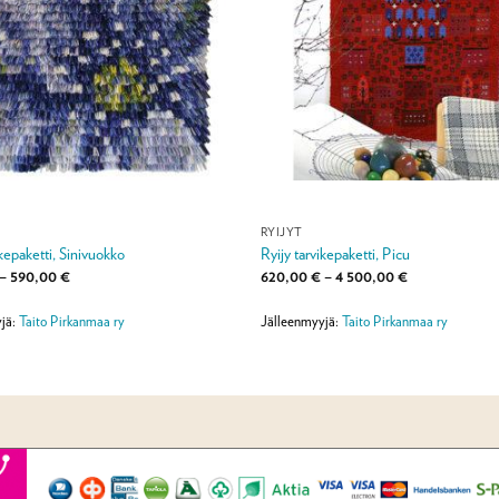
RYIJYT
ikepaketti, Sinivuokko
Ryijy tarvikepaketti, Picu
Hintaluokka:
Hintaluokka:
–
590,00
€
620,00
€
–
4 500,00
€
120,00 €
620,00 €
-
-
590,00 €
4
jä:
Taito Pirkanmaa ry
Jälleenmyyjä:
Taito Pirkanmaa ry
500,00 €