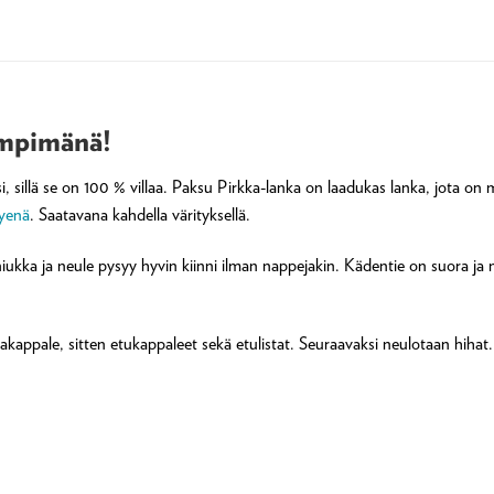
ämpimänä!
i, sillä se on 100 % villaa. Paksu Pirkka-lanka on laadukas lanka, jota 
hyenä
. Saatavana kahdella värityksellä.
niukka ja neule pysyy hyvin kiinni ilman nappejakin. Kädentie on suora ja 
kappale, sitten etukappaleet sekä etulistat. Seuraavaksi neulotaan hihat.