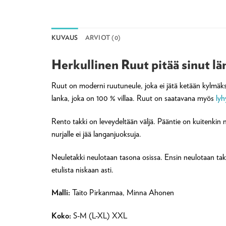
KUVAUS
ARVIOT (0)
Herkullinen Ruut pitää sinut l
Ruut on moderni ruutuneule, joka ei jätä ketään kylmäks
lanka, joka on 100 % villaa. Ruut on saatavana myös
ly
Rento takki on leveydeltään väljä. Pääntie on kuitenkin 
nurjalle ei jää langanjuoksuja.
Neuletakki neulotaan tasona osissa. Ensin neulotaan taka
etulista niskaan asti.
Malli:
Taito Pirkanmaa, Minna Ahonen
Koko:
S-M (L-XL) XXL