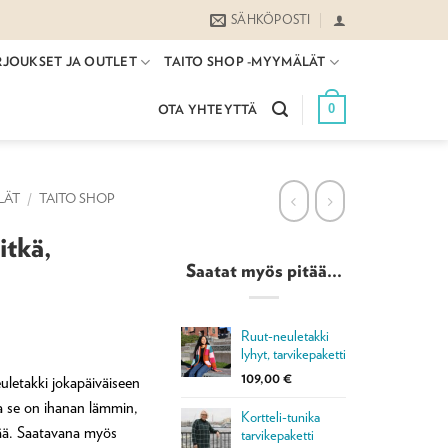
SÄHKÖPOSTI
RJOUKSET JA OUTLET
TAITO SHOP -MYYMÄLÄT
0
OTA YHTEYTTÄ
LÄT
/
TAITO SHOP
itkä,
Saatat myös pitää...
Ruut-neuletakki
ntaluokka:
lyhyt, tarvikepaketti
9,00 €
109,00
€
uletakki jokapäiväiseen
ja se on ihanan lämmin,
9,00 €
Kortteli-tunika
tää. Saatavana myös
tarvikepaketti