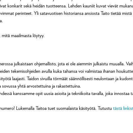
piroivat konkarit sekä heidän tuotteensa. Lehden kauniit kuvat vievät muka
avimmat perinteet. Yli satavuotisen historiansa ansiosta Taito tietää mistä 
a.
, mitä maailmasta löytyy.
ossa julkaistaan ohjemallisto, jota ei ole aiemmin julkaistu muualla. Vaih
lkeiden tekemisohjeiden avulla kuka tahansa voi valmistaa ihanan houkuttel
ityötä laajasti. Taidon sivuilla törmäät säännöllisesti neulontaan ja kudo
a sovussa yhtä arvostettuina ja rakastettuina.
. Yhdessä kanssamme opit uusia asioita ja tekniikoita tavalla, joka innosta
onumero! Lukemalla Taitoa tuet suomalaista käsityötä. Tutustu
tästä linkis