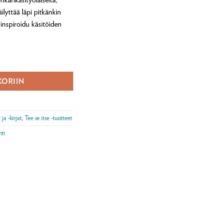
ilyttää läpi pitkänkin
a inspiroidu käsitöiden
KORIIN
ja -kirjat
,
Tee se itse -tuotteet
hti