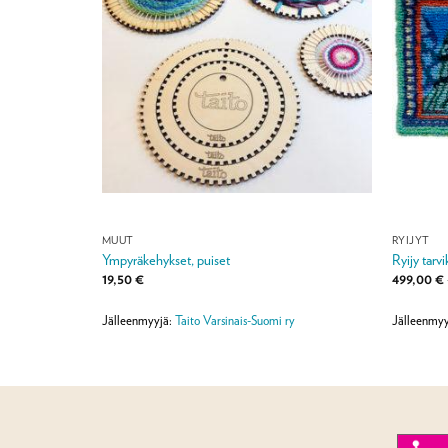
MUUT
RYIJYT
 ryijysarja
Ympyräkehykset, puiset
Ryijy tarv
a:
19,50
€
499,00
€
Jälleenmyyjä:
Taito Varsinais-Suomi ry
Jälleenmyy