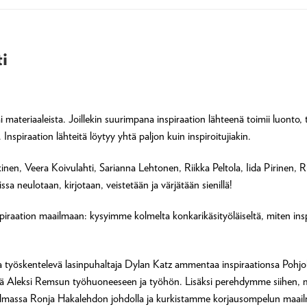
ti
i materiaaleista. Joillekin suurimpana inspiraation lähteenä toimii luonto,
spiraation lähteitä löytyy yhtä paljon kuin inspiroitujiakin.
inen, Veera Koivulahti, Sarianna Lehtonen, Riikka Peltola, Iida Pirinen, R
a neulotaan, kirjotaan, veistetään ja värjätään sienillä!
piraation maailmaan: kysyimme kolmelta konkarikäsityöläiseltä, miten inspi
öskentelevä lasinpuhaltaja Dylan Katz ammentaa inspiraationsa Pohjolan 
äjä Aleksi Remsun työhuoneeseen ja työhön. Lisäksi perehdymme siihen, 
ilmassa Ronja Hakalehdon johdolla ja kurkistamme korjausompelun maail