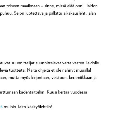
naan toiseen maailmaan – sinne, missä elää onni. Taidon
puhuu. Se on luotettava ja palkittu aikakauslehti, alan
tuvat suunnittelijat suunnittelevat varta vasten Taidolle
evia tuotteita. Näitä ohjeita et ole nähnyt muualla!
ntaan, mutta myös kirjontaan, veistoon, keramiikkaan ja
a tarttumaan kädentaitoihin. Kuusi kertaa vuodessa
tä
muihin Taito-käsityölehtiin!