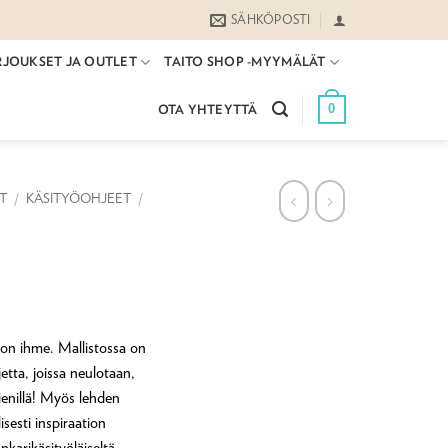
SÄHKÖPOSTI
RJOUKSET JA OUTLET
TAITO SHOP -MYYMÄLÄT
0
OTA YHTEYTTÄ
ET
/
KÄSITYÖOHJEET
/
ion ihme. Mallistossa on
tta, joissa neulotaan,
sienillä! Myös lehden
sesti inspiraation
arikäsityöläiseltä,