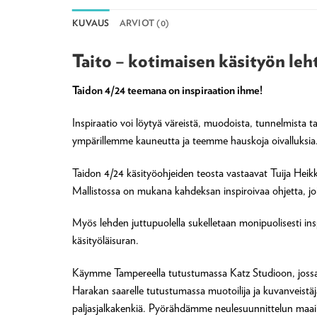
KUVAUS
ARVIOT (0)
Taito – kotimaisen käsityön leh
Taidon 4/24 teemana on inspiraation ihme!
Inspiraatio voi löytyä väreistä, muodoista, tunnelmista ta
ympärillemme kauneutta ja teemme hauskoja oivalluksia. In
Taidon 4/24 käsityöohjeiden teosta vastaavat Tuija Heikk
Mallistossa on mukana kahdeksan inspiroivaa ohjetta, joiss
Myös lehden juttupuolella sukelletaan monipuolisesti ins
käsityöläisuran.
Käymme Tampereella tutustumassa Katz Studioon, jossa ty
Harakan saarelle tutustumassa muotoilija ja kuvanveist
paljasjalkakenkiä. Pyörähdämme neulesuunnittelun maa