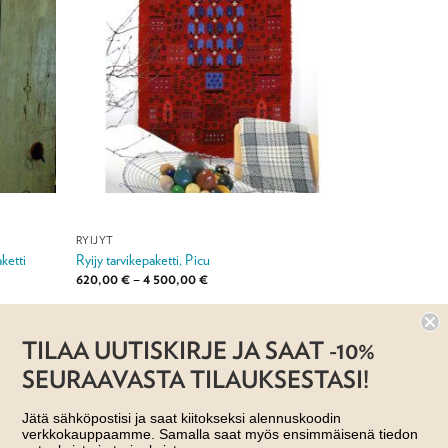
RYIJYT
ketti
Ryijy tarvikepaketti, Picu
Hintaluokka:
620,00
€
–
4 500,00
€
620,00 €
-
4
Jälleenmyyjä:
Taito Pirkanmaa ry
500,00 €
TILAA UUTISKIRJE JA SAAT -10%
SEURAAVASTA TILAUKSESTASI!
Jätä sähköpostisi ja saat kiitokseksi alennuskoodin
verkkokauppaamme. Samalla saat myös ensimmäisenä tiedon