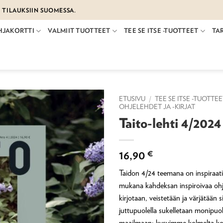
€ TILAUKSIIN SUOMESSA.
HJAKORTTI
VALMIIT TUOTTEET
TEE SE ITSE -TUOTTEET
TA
ETUSIVU
/
TEE SE ITSE -TUOTTE
OHJELEHDET JA -KIRJAT
Taito-lehti 4/2024
16,90
€
Taidon 4/24 teemana on inspiraat
mukana kahdeksan inspiroivaa ohje
kirjotaan, veistetään ja värjätään 
juttupuolella sukelletaan monipuoli
maailmaan: kysyimme kolmelta konk