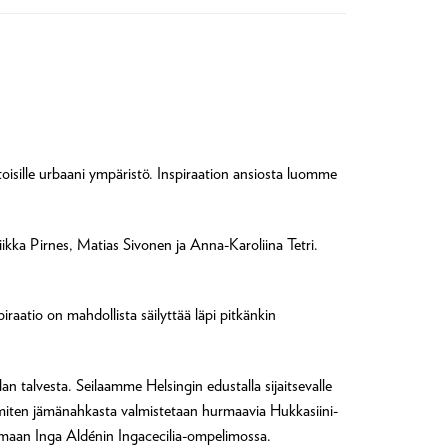
 toisille urbaani ympäristö. Inspiraation ansiosta luomme
iikka Pirnes, Matias Sivonen ja Anna-Karoliina Tetri.
raatio on mahdollista säilyttää läpi pitkänkin
talvesta. Seilaamme Helsingin edustalla sijaitsevalle
miten jämänahkasta valmistetaan hurmaavia Hukkasiini-
maan Inga Aldénin Ingacecilia-ompelimossa.