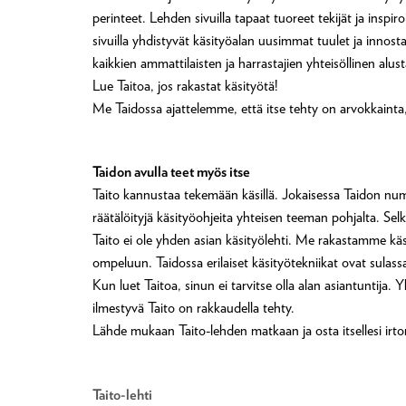
perinteet. Lehden sivuilla tapaat tuoreet tekijät ja ins
sivuilla yhdistyvät käsityöalan uusimmat tuulet ja innost
kaikkien ammattilaisten ja harrastajien yhteisöllinen alust
Lue Taitoa, jos rakastat käsityötä!
Me Taidossa ajattelemme, että itse tehty on arvokkainta
Taidon avulla teet myös itse
Taito kannustaa tekemään käsillä. Jokaisessa Taidon numer
räätälöityjä käsityöohjeita yhteisen teeman pohjalta. Se
Taito ei ole yhden asian käsityölehti. Me rakastamme käs
ompeluun. Taidossa erilaiset käsityötekniikat ovat sulass
Kun luet Taitoa, sinun ei tarvitse olla alan asiantuntija
ilmestyvä Taito on rakkaudella tehty.
Lähde mukaan Taito-lehden matkaan ja osta itsellesi irt
Taito-lehti