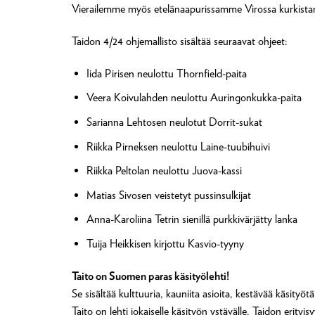
Vierailemme myös etelänaapurissamme Virossa kurkistam
Taidon 4/24 ohjemallisto sisältää seuraavat ohjeet:
Iida Pirisen neulottu Thornfield-paita
Veera Koivulahden neulottu Auringonkukka-paita
Sarianna Lehtosen neulotut Dorrit-sukat
Riikka Pirneksen neulottu Laine-tuubihuivi
Riikka Peltolan neulottu Juova-kassi
Matias Sivosen veistetyt pussinsulkijat
Anna-Karoliina Tetrin sienillä purkkivärjätty lanka
Tuija Heikkisen kirjottu Kasvio-tyyny
Taito on Suomen paras käsityölehti!
Se sisältää kulttuuria, kauniita asioita, kestävää käsityötä
Taito on lehti jokaiselle käsityön ystävälle. Taidon erit