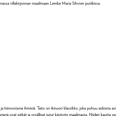
assa villakirjonnan maailmaan Lembe Maria Sihvren putiikissa.
 ja kiinnostavia ihmisiä. Taito on ikinuori klassikko, joka puhuu aidoista asi
yisyytenä ovat pitkät ja syvälliset jutut käsityön maailmasta. Niiden kautt