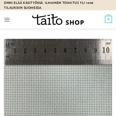
Skip
ONNI ELÄÄ KÄSITYÖSSÄ. ILMAINEN TOIMITUS YLI 100€
TILAUKSIIN SUOMESSA.
to
content
0