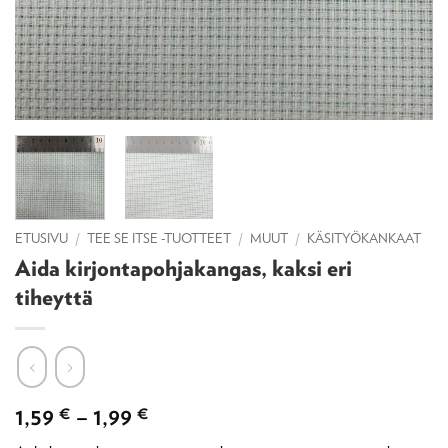
ETUSIVU
/
TEE SE ITSE -TUOTTEET
/
MUUT
/
KÄSITYÖKANKAAT
Aida kirjontapohjakangas, kaksi eri
tiheyttä
Hintaluokka:
1,59
€
–
1,99
€
1,59 €