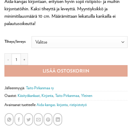
Aida-kangas kirjontaan, erityisen hyvin sopii ristipisto- ja muihin
-
kirjontatöihin. Kaksi tiheyttä ja leveyttä. Myyntiyksikkö ja
1,99 €
minimitilausmäärä 10 cm. Määrämittaan leikatuilla kankailla ei
palautusoikeutta!
Tiheys/leveys
Aida kirjontapohjakangas, kaksi eri tiheyttä määrä
LISÄÄ OSTOSKORIIN
Jälleenmyyjä:
Taito Pirkanmaa ry
Osastot:
Käsityökankaat
,
Kirjonta
,
Taito Pirkanmaa
,
Yleinen
Avainsanat tuotteelle
Aida-kangas. kirjonta
,
ristipistotyö