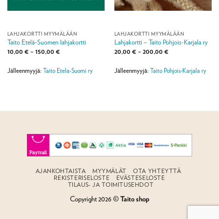
LAHJAKORTTI MYYMÄLÄÄN
LAHJAKORTTI MYYMÄLÄÄN
Taito Etelä-Suomen lahjakortti
Lahjakortti – Taito Pohjois-Karjala ry
Hintaluokka:
Hintaluokka:
10,00
€
–
150,00
€
20,00
€
–
200,00
€
10,00 €
20,00 €
-
-
150,00 €
200,00 €
Jälleenmyyjä:
Taito Etela-Suomi ry
Jälleenmyyjä:
Taito Pohjois-Karjala ry
AJANKOHTAISTA
MYYMÄLÄT
OTA YHTEYTTÄ
REKISTERISELOSTE
EVÄSTESELOSTE
TILAUS- JA TOIMITUSEHDOT
Copyright 2026 ©
Taito shop