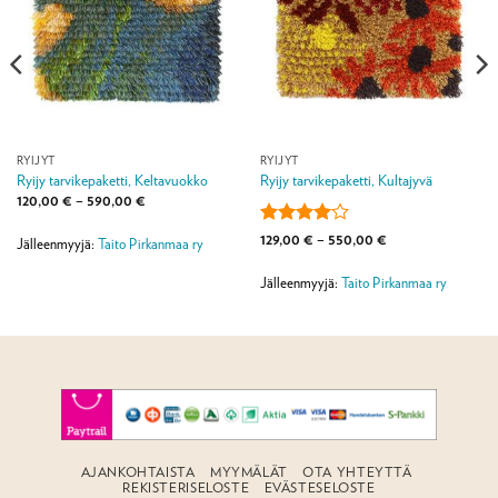
RYIJYT
RYIJYT
Ryijy tarvikepaketti, Keltavuokko
Ryijy tarvikepaketti, Kultajyvä
Hintaluokka:
120,00
€
–
590,00
€
120,00 €
-
Arvostelu
Hintaluokka:
129,00
€
–
550,00
€
590,00 €
Jälleenmyyjä:
Taito Pirkanmaa ry
129,00 €
tuotteesta:
-
4
/ 5
550,00 €
Jälleenmyyjä:
Taito Pirkanmaa ry
AJANKOHTAISTA
MYYMÄLÄT
OTA YHTEYTTÄ
REKISTERISELOSTE
EVÄSTESELOSTE