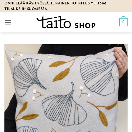
Skip
ONNI ELÄÄ KÄSITYÖSSÄ. ILMAINEN TOIMITUS YLI 100€
TILAUKSIIN SUOMESSA.
to
content
0