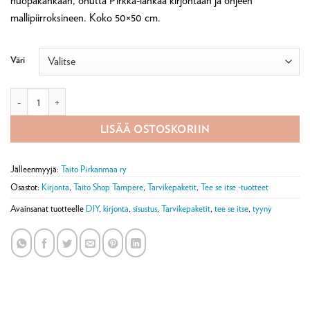
huopakankaan, ohutta Pirkka-lankaa kirjontaan ja ohjeen
mallipiirroksineen. Koko 50×50 cm.
Väri
Kirjontatarvikepaketti, Stella-tyyny määrä
LISÄÄ OSTOSKORIIN
Jälleenmyyjä:
Taito Pirkanmaa ry
Osastot:
Kirjonta
,
Taito Shop Tampere
,
Tarvikepaketit
,
Tee se itse -tuotteet
Avainsanat tuotteelle
DIY
,
kirjonta
,
sisustus
,
Tarvikepaketit
,
tee se itse
,
tyyny