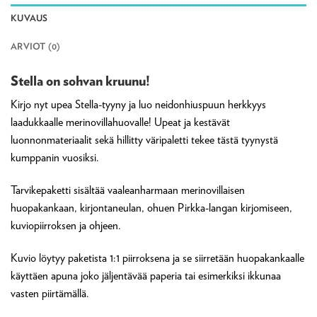
KUVAUS
ARVIOT (0)
Stella on sohvan kruunu!
Kirjo nyt upea Stella-tyyny ja luo neidonhiuspuun herkkyys
laadukkaalle merinovillahuovalle! Upeat ja kestävät
luonnonmateriaalit sekä hillitty väripaletti tekee tästä tyynystä
kumppanin vuosiksi.
Tarvikepaketti sisältää vaaleanharmaan merinovillaisen
huopakankaan, kirjontaneulan, ohuen Pirkka-langan kirjomiseen,
kuviopiirroksen ja ohjeen.
Kuvio löytyy paketista 1:1 piirroksena ja se siirretään huopakankaalle
käyttäen apuna joko jäljentävää paperia tai esimerkiksi ikkunaa
vasten piirtämällä.