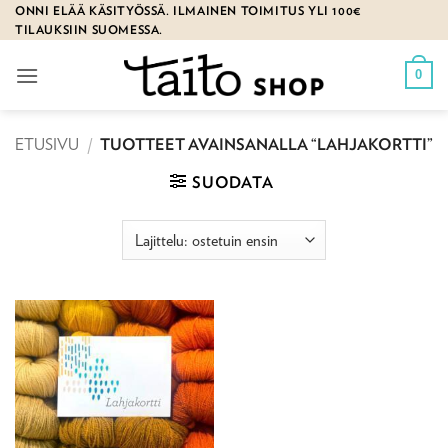
Skip
ONNI ELÄÄ KÄSITYÖSSÄ. ILMAINEN TOIMITUS YLI 100€
TILAUKSIIN SUOMESSA.
to
content
0
ETUSIVU
/
TUOTTEET AVAINSANALLA “LAHJAKORTTI”
SUODATA