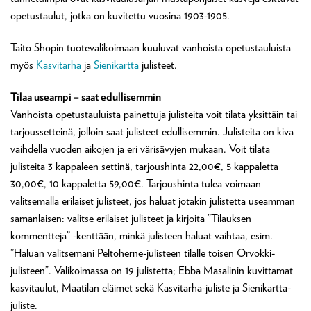
opetustaulut, jotka on kuvitettu vuosina 1903-1905.
Taito Shopin tuotevalikoimaan kuuluvat vanhoista opetustauluista
myös
Kasvitarha
ja
Sienikartta
julisteet.
Tilaa useampi – saat edullisemmin
Vanhoista opetustauluista painettuja julisteita voit tilata yksittäin tai
tarjoussetteinä, jolloin saat julisteet edullisemmin. Julisteita on kiva
vaihdella vuoden aikojen ja eri värisävyjen mukaan. Voit tilata
julisteita 3 kappaleen settinä, tarjoushinta 22,00€, 5 kappaletta
30,00€, 10 kappaletta 59,00€. Tarjoushinta tulea voimaan
valitsemalla erilaiset julisteet, jos haluat jotakin julistetta useamman
samanlaisen: valitse erilaiset julisteet ja kirjoita ”Tilauksen
kommentteja” -kenttään, minkä julisteen haluat vaihtaa, esim.
”Haluan valitsemani Peltoherne-julisteen tilalle toisen Orvokki-
julisteen”. Valikoimassa on 19 julistetta; Ebba Masalinin kuvittamat
kasvitaulut, Maatilan eläimet sekä Kasvitarha-juliste ja Sienikartta-
juliste.