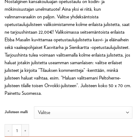
Nostalginen kansakouluajan opetustaulu on kodin- ja
mökinsisustajan unelmatuote! Aina yksi ei riitä, kun
valinnanvaraakin on paljon. Valitse yhdeksäntoista
opetustaulujulisteen valikoimistamme kolme erilaista julistetta, saat
ne tarjoushintaan 22,00€! Valikoimassa seitsemäntoista erilaista
Ebba Masalin kuvittamaa opetustaulujulistetta kasvi- ja eläinaihein
sekä vaaleapohjaiset Kasvitarha ja Sienikartta -opetustaulujulisteet.
Tarjoushinta tulea voimaan valitsemalla kolme erilaista julistetta, jos
haluat jotakin julistetta useamman samanlaisen: valitse erilaiset
julisteet ja kirjoita ”Tilauksen kommentteja” -kenttään, minkä
julisteen haluat vaihtaa, esim. ”Haluan valitsemani Peltoherne-
julisteen tilalle toisen Orvokki-julisteen”. Julisteen koko 50 x 70 cm.
Painettu Suomessa.
Julisteen malli
Julisteet, TARJOUS 3 kpl/ 22,00€ (norm. 26,70€) määrä