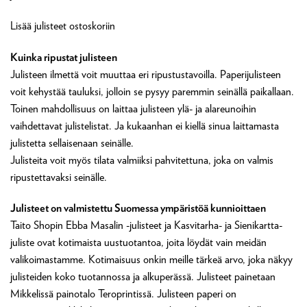
Lisää julisteet ostoskoriin
Kuinka ripustat julisteen
Julisteen ilmettä voit muuttaa eri ripustustavoilla. Paperijulisteen
voit kehystää tauluksi, jolloin se pysyy paremmin seinällä paikallaan.
Toinen mahdollisuus on laittaa julisteen ylä- ja alareunoihin
vaihdettavat julistelistat. Ja kukaanhan ei kiellä sinua laittamasta
julistetta sellaisenaan seinälle.
Julisteita voit myös tilata valmiiksi pahvitettuna, joka on valmis
ripustettavaksi seinälle.
Julisteet on valmistettu Suomessa ympäristöä kunnioittaen
Taito Shopin Ebba Masalin -julisteet ja Kasvitarha- ja Sienikartta-
juliste ovat kotimaista uustuotantoa, joita löydät vain meidän
valikoimastamme. Kotimaisuus onkin meille tärkeä arvo, joka näkyy
julisteiden koko tuotannossa ja alkuperässä. Julisteet painetaan
Mikkelissä painotalo Teroprintissä. Julisteen paperi on