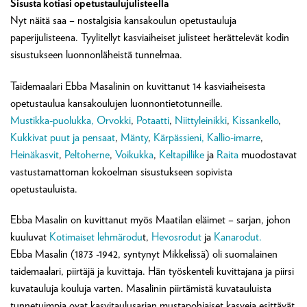
Sisusta kotiasi opetustaulujulisteella
Nyt näitä saa – nostalgisia kansakoulun opetustauluja
paperijulisteena. Tyylitellyt kasviaiheiset julisteet herättelevät kodin
sisustukseen luonnonläheistä tunnelmaa.
Taidemaalari Ebba Masalinin on kuvittanut 14 kasviaiheisesta
opetustaulua kansakoulujen luonnontietotunneille.
Mustikka-puolukka,
Orvokki
,
Potaatti
,
Niittyleinikki
,
Kissankello
,
Kukkivat puut ja pensaat
,
Mänty
,
Kärpässieni,
Kallio-imarre
,
Heinäkasvit
,
Peltoherne
,
Voikukka
,
Keltapillike
ja
Raita
muodostavat
vastustamattoman kokoelman sisustukseen sopivista
opetustauluista.
Ebba Masalin on kuvittanut myös Maatilan eläimet – sarjan, johon
kuuluvat
Kotimaiset lehmärodu
t,
Hevosrodut
ja
Kanarodut.
Ebba Masalin (1873 -1942, syntynyt Mikkelissä) oli suomalainen
taidemaalari, piirtäjä ja kuvittaja. Hän työskenteli kuvittajana ja piirsi
kuvatauluja kouluja varten. Masalinin piirtämistä kuvatauluista
tunnetuimpia ovat kasvitaulusarjan mustapohjaiset kasveja esittävät