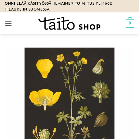
Skip
ONNI ELÄÄ KÄSITYÖSSÄ. ILMAINEN TOIMITUS YLI 100€
TILAUKSIIN SUOMESSA.
to
content
0