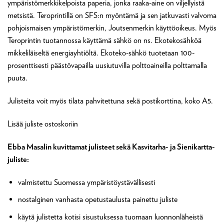
ympäristömerkkikelpoista paperia, jonka raaka-aine on viljellyistä
metsistä. Teroprintillä on SFS:n myöntämä ja sen jatkuvasti valvoma
pohjoismaisen ympäristömerkin, Joutsenmerkin käyttöoikeus. Myös
Teroprintin tuotannossa käyttämä sähkö on ns. Ekotekosähköä
mikkeliläiseltä energiayhtiöltä. Ekoteko-sähkö tuotetaan 100-
prosenttisesti päästövapailla uusiutuvilla polttoaineilla polttamalla
puuta.
Julisteita voit myös tilata pahvitettuna sekä postikorttina, koko A5.
Lisää juliste ostoskoriin
Ebba Masalin kuvittamat julisteet sekä Kasvitarha- ja Sienikartta-
juliste:
valmistettu Suomessa ympäristöystävällisesti
nostalginen vanhasta opetustaulusta painettu juliste
käytä julistetta kotisi sisustuksessa tuomaan luonnonläheistä