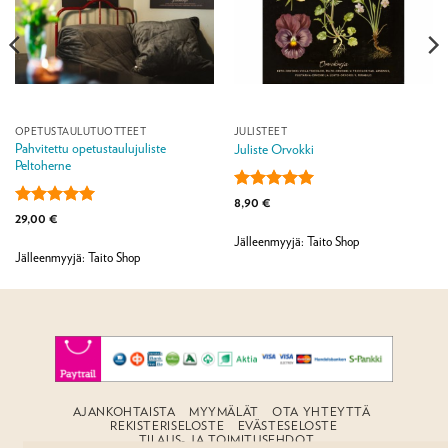
OPETUSTAULUTUOTTEET
JULISTEET
Pahvitettu opetustaulujuliste
Juliste Orvokki
Peltoherne
Arvostelu
8,90
€
tuotteesta:
5
Arvostelu
29,00
€
/ 5
tuotteesta:
5
Jälleenmyyjä: Taito Shop
/ 5
Jälleenmyyjä: Taito Shop
AJANKOHTAISTA
MYYMÄLÄT
OTA YHTEYTTÄ
REKISTERISELOSTE
EVÄSTESELOSTE
TILAUS- JA TOIMITUSEHDOT