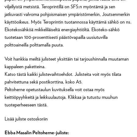
viljellyistä metsistä. Teroprintillä on SFS:n myöntämä ja sen
jatkuvasti valvoma pohjoismaisen ympäristömerkin, Joutsenmerkin
käyttöoikeus. Myös Teroprintin tuotannossa käyttämä sähkö on ns.
Ekotekosähköä mikkeliläiseltä energiayhtiöltä. Ekoteko-sähkö
tuotetaan 100-prosenttisesti päästövapailla uusiutuvilla
polttoaineilla polttamalla puuta.
Voit hankkia meiltä julisteet yksittäin tai tarjoushinnalla muutaman
kappaleen paketteina.
Katso tästä kaikki julistevaihtoehdot. Julisteita voit myös tilata
pahvitettuna sekä postikorttina, koko A5.
Peltoherne opetustaulun kuvituksella voit ostaa myös
keittiöpyyhkeitä ja leikkuulautoja. Klikkaa ja tutustu muuhun
tuoteperheeseen tästä.
Lisää juliste ostoskoriin
Ebba Masalin Peltoherne-juliste: