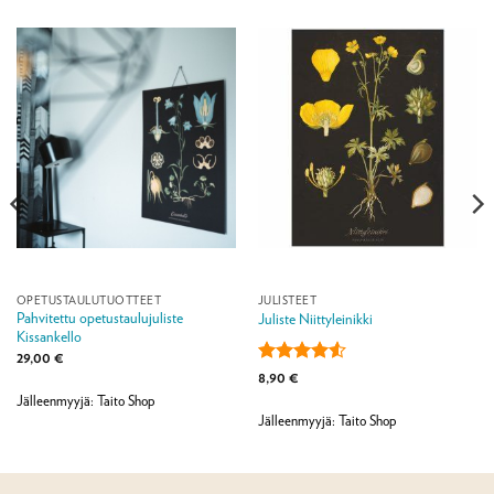
OPETUSTAULUTUOTTEET
JULISTEET
Pahvitettu opetustaulujuliste
Juliste Niittyleinikki
Kissankello
29,00
€
Arvostelu
8,90
€
tuotteesta:
Jälleenmyyjä: Taito Shop
4.5
/ 5
Jälleenmyyjä: Taito Shop