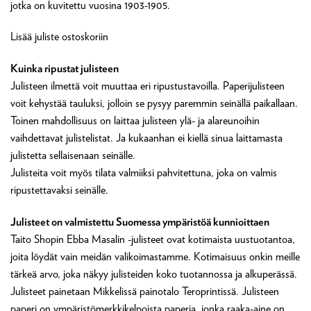
jotka on kuvitettu vuosina 1903-1905.
Lisää juliste ostoskoriin
Kuinka ripustat julisteen
Julisteen ilmettä voit muuttaa eri ripustustavoilla. Paperijulisteen
voit kehystää tauluksi, jolloin se pysyy paremmin seinällä paikallaan.
Toinen mahdollisuus on laittaa julisteen ylä- ja alareunoihin
vaihdettavat julistelistat. Ja kukaanhan ei kiellä sinua laittamasta
julistetta sellaisenaan seinälle.
Julisteita voit myös tilata valmiiksi pahvitettuna, joka on valmis
ripustettavaksi seinälle.
Julisteet on valmistettu Suomessa ympäristöä kunnioittaen
Taito Shopin Ebba Masalin -julisteet ovat kotimaista uustuotantoa,
joita löydät vain meidän valikoimastamme. Kotimaisuus onkin meille
tärkeä arvo, joka näkyy julisteiden koko tuotannossa ja alkuperässä.
Julisteet painetaan Mikkelissä painotalo Teroprintissä. Julisteen
paperi on ympäristömerkkikelpoista paperia, jonka raaka-aine on