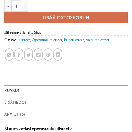
Juliste Peltoherne määrä
LISÄÄ OSTOSKORIIN
Jälleenmyyjä: Taito Shop
Osastot:
Julisteet
,
Opetustaulutuotteet
,
Painotuotteet
,
Valmiit tuotteet
KUVAUS
LISÄTIEDOT
ARVIOT (0)
Sisusta kotiasi opetustaulujulisteella