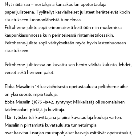
Nyt näitä saa – nostalgisia kansakoulun opetustauluja
paperijulisteena. Tyylitellyt kasviaiheiset julisteet herättelevät kodin
sisustukseen luonnonläheistä tunnelmaa.
Peltoherne-juliste sopii erinomaisesti keittiöön niin modernissa
kaupunkiasunnossa kuin perinteisessä rintamiestalossakin.
Peltoherne-juliste sopii väritykseltään myös hyvin lastenhuoneen
sisustukseen.
Peltoherne-julisteessa on kuvattu sen hento värikäs kukinto, lehdet,
versot sekä herneen palot.
Ebba Masalinin 14 kasviaiheisesta opetustaulusta peltoherne aihe
on yksi suosituimpia tauluja.
Ebba Masalin (1873 -1942, syntynyt Mikkelissä) oli suomalainen
taidemaalari, piirtäjä ja kuvittaja.
Hän työskenteli kuvittajana ja piirsi kuvatauluja kouluja varten.
Masalinin piirtämistä kuvatauluista tunnetuimpia
ovat kasvitaulusarjan mustapohjaiset kasveja esittävät opetustaulut,