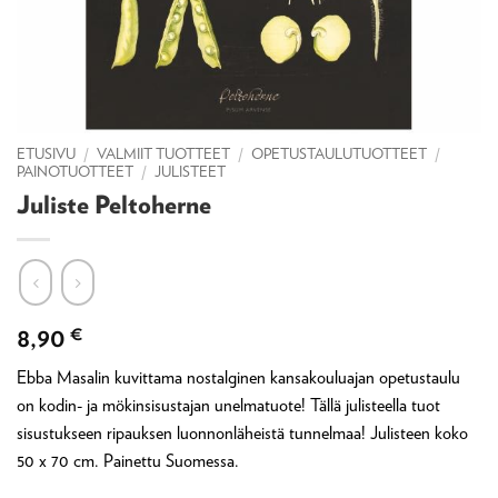
ETUSIVU
/
VALMIIT TUOTTEET
/
OPETUSTAULUTUOTTEET
/
PAINOTUOTTEET
/
JULISTEET
Juliste Peltoherne
8,90
€
Ebba Masalin kuvittama nostalginen kansakouluajan opetustaulu
on kodin- ja mökinsisustajan unelmatuote! Tällä julisteella tuot
sisustukseen ripauksen luonnonläheistä tunnelmaa! Julisteen koko
50 x 70 cm. Painettu Suomessa.