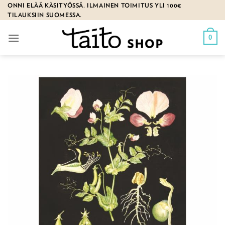
Skip
ONNI ELÄÄ KÄSITYÖSSÄ. ILMAINEN TOIMITUS YLI 100€
TILAUKSIIN SUOMESSA.
to
content
0