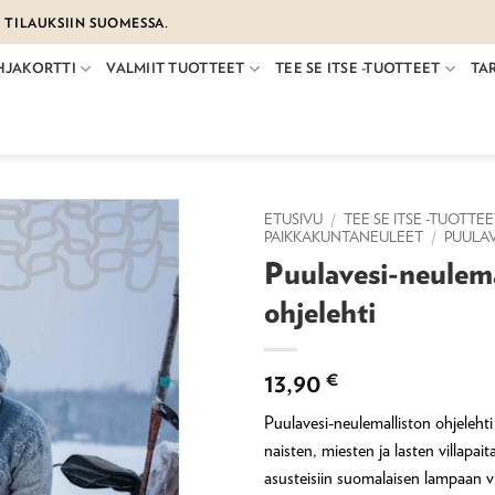
€ TILAUKSIIN SUOMESSA.
HJAKORTTI
VALMIIT TUOTTEET
TEE SE ITSE -TUOTTEET
TA
ETUSIVU
/
TEE SE ITSE -TUOTTE
PAIKKAKUNTANEULEET
/
PUULA
Puulavesi-neulema
ohjelehti
13,90
€
Puulavesi-neulemalliston ohjelehti 
naisten, miesten ja lasten villapai
asusteisiin suomalaisen lampaan vil