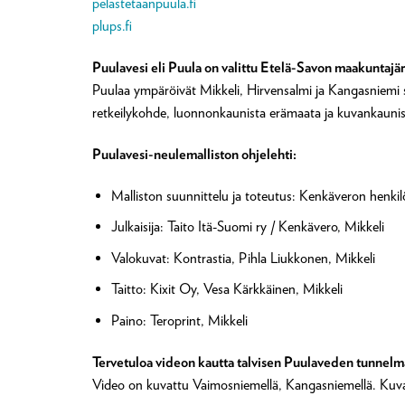
pelastetaanpuula.fi
plups.fi
Puulavesi eli Puula on valittu Etelä-Savon maakuntajä
Puulaa ympäröivät Mikkeli, Hirvensalmi ja Kangasniemi s
retkeilykohde, luonnonkaunista erämaata ja kuvankaunista
Puulavesi-neulemalliston ohjelehti:
Malliston suunnittelu ja toteutus: Kenkäveron henki
Julkaisija: Taito Itä-Suomi ry / Kenkävero, Mikkeli
Valokuvat: Kontrastia, Pihla Liukkonen, Mikkeli
Taitto: Kixit Oy, Vesa Kärkkäinen, Mikkeli
Paino: Teroprint, Mikkeli
Tervetuloa videon kautta talvisen Puulaveden tunnelma
Video on kuvattu Vaimosniemellä, Kangasniemellä. Kuvau