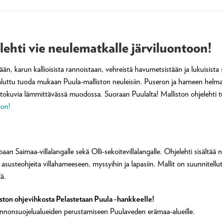
lehti vie neulematkalle järviluontoon!
n, karun kallioisista rannoistaan, vehreistä havumetsistään ja lukuisista s
aluttu tuoda mukaan Puula-malliston neuleisiin. Puseron ja hameen helmass
ntokuvia lämmittävässä muodossa. Suoraan Puulalta! Malliston ohjelehti 
oon!
n Saimaa-villalangalle sekä Olli-sekoitevillalangalle. Ohjelehti sisältää n
sia asusteohjeita villahameeseen, myssyihin ja lapasiin. Mallit on suunnit
ä.
ton ohjevihkosta Pelastetaan Puula -hankkeelle!
uonnonsuojelualueiden perustamiseen Puulaveden erämaa-alueille.