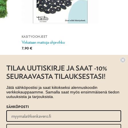
KÄSITYÖOHJEET
Virkataan mattoja ohjevihko
7,90
€
Jälleenmyyjä: Taito Shop
TILAA UUTISKIRJE JA SAAT -10%
SEURAAVASTA TILAUKSESTASI!
Jätä sähköpostisi ja saat kiitokseksi alennuskoodin
verkkokauppaamme. Samalla saat myös ensimmäisenä tiedon
uutuuksista ja tarjouksista.
SÄHKÖPOSTI
US- JA TOIMITUSEHDOT