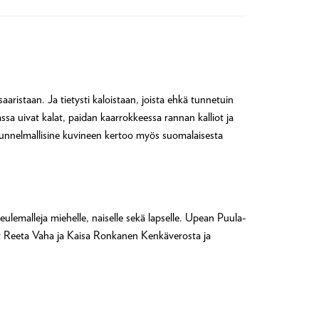
aaristaan. Ja tietysti kaloistaan, joista ehkä tunnetuin
a uivat kalat, paidan kaarrokkeessa rannan kalliot ja
tunnelmallisine kuvineen kertoo myös suomalaisesta
eulemalleja miehelle, naiselle sekä lapselle. Upean Puula-
ellut Reeta Vaha ja Kaisa Ronkanen Kenkäverosta ja