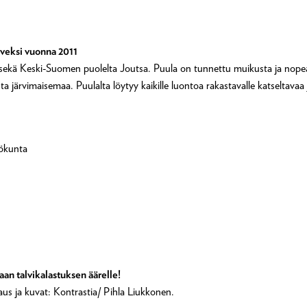
rveksi vuonna 2011
ekä Keski-Suomen puolelta Joutsa. Puula on tunnettu muikusta ja nopeast
 järvimaisemaa. Puulalta löytyy kaikille luontoa rakastavalle katseltava
lökunta
an talvikalastuksen äärelle!
s ja kuvat: Kontrastia/ Pihla Liukkonen.