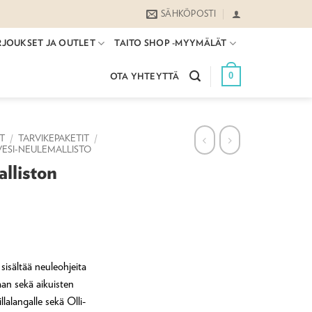
SÄHKÖPOSTI
RJOUKSET JA OUTLET
TAITO SHOP -MYYMÄLÄT
0
OTA YHTEYTTÄ
ET
/
TARVIKEPAKETIT
/
VESI-NEULEMALLISTO
lliston
sisältää neuleohjeita
taan sekä aikuisten
lalangalle sekä Olli-