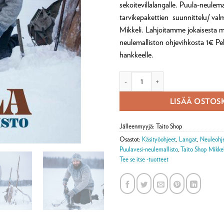
sekoitevillalangalle. Puula-neulema
tarvikepakettien suunnittelu/ val
Mikkeli. Lahjoitamme jokaisesta 
neulemalliston ohjevihkosta 1€ Pe
hankkeelle.
Puulavesi-neulemalliston ohjelehti 
LISÄÄ OSTOS
Jälleenmyyjä: Taito Shop
Osastot:
Käsityöohjeet
,
Langat
,
Neuleohj
Puulavesi-neulemallisto
,
Taito Shop Mikke
Tee se itse -tuotteet