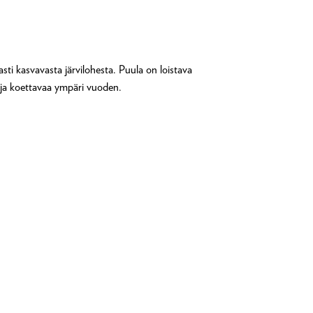
i kasvavasta järvilohesta. Puula on loistava
a ja koettavaa ympäri vuoden.