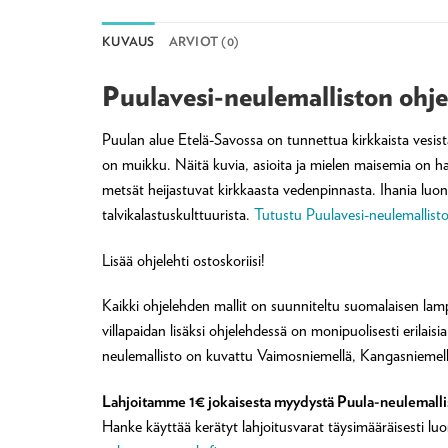
KUVAUS
ARVIOT (0)
Puulavesi-neulemalliston ohje
Puulan alue Etelä-Savossa on tunnettua kirkkaista vesistää
on muikku. Näitä kuvia, asioita ja mielen maisemia on h
metsät heijastuvat kirkkaasta vedenpinnasta. Ihania luo
talvikalastuskulttuurista.
Tutustu Puulavesi-neulemallist
Lisää ohjelehti ostoskoriisi!
Kaikki ohjelehden mallit on suunniteltu suomalaisen lampaa
villapaidan lisäksi ohjelehdessä on monipuolisesti erilai
neulemallisto on kuvattu Vaimosniemellä, Kangasniemell
Lahjoitamme 1€ jokaisesta myydystä Puula-neulemallis
Hanke käyttää kerätyt lahjoitusvarat täysimääräisesti l