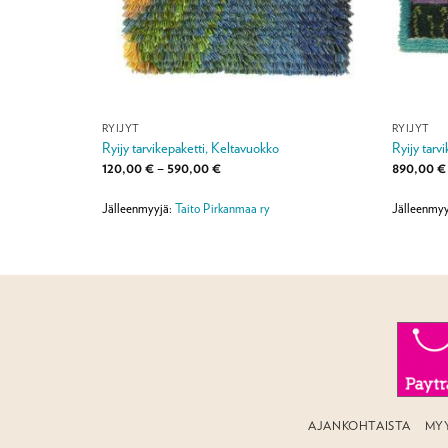
RYIJYT
RYIJYT
 ryijysarja
Ryijy tarvikepaketti, Keltavuokko
Ryijy tarv
a:
Hintaluokka:
120,00
€
–
590,00
€
890,00
€
120,00 €
-
590,00 €
Jälleenmyyjä:
Taito Pirkanmaa ry
Jälleenmyy
AJANKOHTAISTA
MY