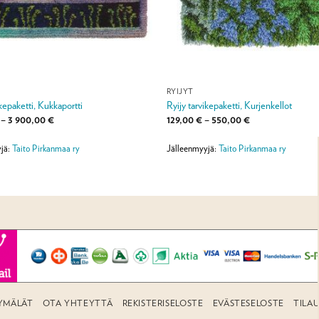
RYIJYT
ikepaketti, Kukkaportti
Ryijy tarvikepaketti, Kurjenkellot
Hintaluokka:
Hintaluokka:
–
3 900,00
€
129,00
€
–
550,00
€
890,00 €
129,00 €
-
-
3
550,00 €
jä:
Taito Pirkanmaa ry
Jälleenmyyjä:
Taito Pirkanmaa ry
900,00 €
YMÄLÄT
OTA YHTEYTTÄ
REKISTERISELOSTE
EVÄSTESELOSTE
TILA