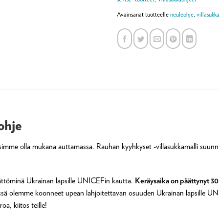
Avainsanat tuotteelle
neuleohje
,
villasukk
ohje
me olla mukana auttamassa. Rauhan kyyhkyset -villasukkamalli suunnite
ättöminä Ukrainan lapsille UNICEFin kautta.
Keräysaika on päättynyt 30
hdessä olemme koonneet upean lahjoitettavan osuuden Ukrainan lapsille
a, kiitos teille!