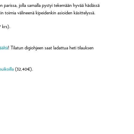
een parissa, jolla samalla pystyi tekemään hyvää hädässä
n toimia välineenä kipeidenkin asioiden käsittelyssä.
 krs).
äältä
! Tilatun digiohjeen saat ladattua heti tilauksen
puikoilla
(32,40€).