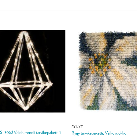
RYIJYT
30%! Valohimmeli tarvikepaketti 1-
Ryijy tarvikepaketti, Valkovuokko