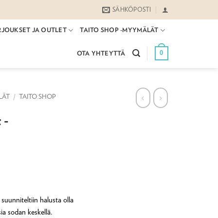
SÄHKÖPOSTI
RJOUKSET JA OUTLET
TAITO SHOP -MYYMÄLÄT
0
OTA YHTEYTTÄ
LÄT
/
TAITO SHOP
 -
suunniteltiin halusta olla
a sodan keskellä.