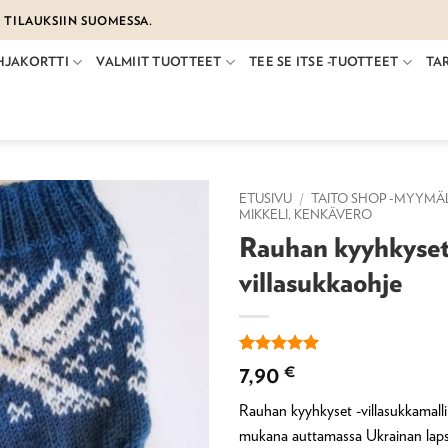
€ TILAUKSIIN SUOMESSA.
HJAKORTTI
VALMIIT TUOTTEET
TEE SE ITSE -TUOTTEET
TA
ETUSIVU
/
TAITO SHOP -MYYMÄ
MIKKELI, KENKÄVERO
Rauhan kyyhkyset
villasukkaohje
Arvio
20
5
7,90
€
5:stä
perustuen
Rauhan kyyhkyset -villasukkamalli 
asiakkaan
arvotukseen.
mukana auttamassa Ukrainan lapsi