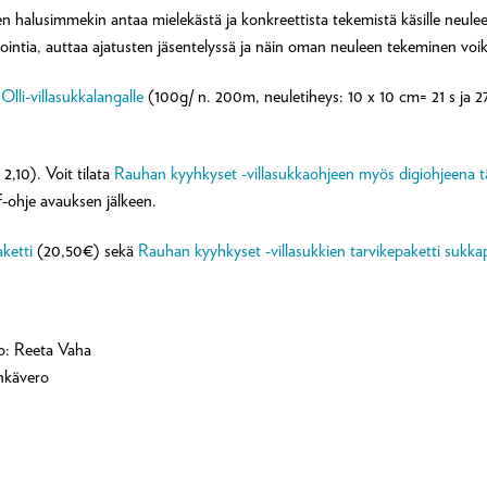
oten halusimmekin antaa mielekästä ja konkreettista tekemistä käsille neul
intia, auttaa ajatusten jäsentelyssä ja näin oman neuleen tekeminen voiki
n
Olli-villasukkalangalle
(100g/ n. 200m, neuletiheys: 10 x 10 cm= 21 s ja 27
2,10). Voit tilata
Rauhan kyyhkyset -villasukkaohjeen myös digiohjeena t
f-ohje avauksen jälkeen.
ketti
(20,50€) sekä
Rauhan kyyhkyset -villasukkien tarvikepaketti sukka
o: Reeta Vaha
nkävero