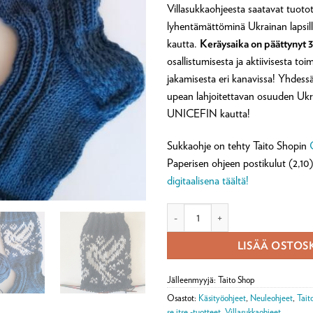
Villasukkaohjeesta saatavat tuot
lyhentämättöminä Ukrainan lapsi
kautta.
Keräysaika on päättynyt 
osallistumisesta ja aktiivisesta to
jakamisesta eri kanavissa! Yhdes
upean lahjoitettavan osuuden Ukra
UNICEFIN kautta!
Sukkaohje on tehty Taito Shopin
Paperisen ohjeen postikulut (2,10)
digitaalisena täältä!
Rauhan kyyhkyset -villasukkaohje 
LISÄÄ OSTOS
Jälleenmyyjä: Taito Shop
Osastot:
Käsityöohjeet
,
Neuleohjeet
,
Tait
se itse -tuotteet
,
Villasukkaohjeet