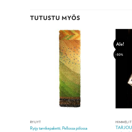
TUTUSTU MYÖS
Ale!
-30%
RYIJYT
HIMMELIT
TARJOUS -
sä
Ryijy tarvikepaketti, Pellossa piilossa