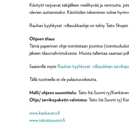
Käsityöt tarjoavat tekijälleen mielihyvää ja rentoutta, j
olevien auttamiseksi. Käsitöiden tekeminen tukee hyvinvo
Rauhan kyyhkyset -villasukkaohje on tehty Taito Shopi
Ohjeen tilaus
Tämä paperinen ohje toimitetaan postitse (toimituskulut 
jäkeen tilausvahvistuksesta. Muista tallentaa saamasi pd
Saatavilla myös
Rauhan kyyhkyset -villasukkien tarvikepa
Tällä tuotteella ei ole palautusoikeutta.
Malli/ ohjeen suunnittelu:
Taito Itä-Suomi ry/Kenkäver
Ohje/ tarvikepaketin valmistus:
Taito Itä-Suomi ry/ Ke
www.kenkavero.fi
www.taitoitasuomi.fi