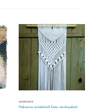
MAKRAMEE
Makramee seinätekstiili Katia -tarvikepaketti