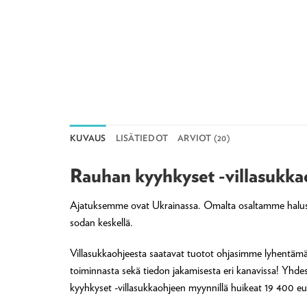
KUVAUS
LISÄTIEDOT
ARVIOT (20)
Rauhan kyyhkyset -villasukka
Ajatuksemme ovat Ukrainassa. Omalta osaltamme halusim
sodan keskellä.
Villasukkaohjeesta saatavat tuotot ohjasimme lyhentäm
toiminnasta sekä tiedon jakamisesta eri kanavissa! Y
kyyhkyset -villasukkaohjeen myynnillä huikeat 19 400 euro