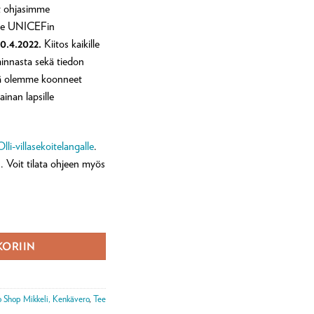
ot ohjasimme
lle UNICEFin
30.4.2022.
Kiitos kaikille
iminnasta sekä tiedon
sä olemme koonneet
inan lapsille
Olli-villasekoitelangalle
.
. Voit tilata ohjeen myös
määrä
KORIIN
o Shop Mikkeli, Kenkävero
,
Tee