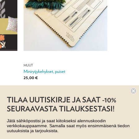
MUUT
Miniryijykehykset, puiset
25,00
€
Jälleenmyyjä:
Taito Varsinais-Suomi ry
TILAA UUTISKIRJE JA SAAT -10%
SEURAAVASTA TILAUKSESTASI!
Jätä sähköpostisi ja saat kiitokseksi alennuskoodin
verkkokauppaamme. Samalla saat myös ensimmäisenä tiedon
uutuuksista ja tarjouksista.