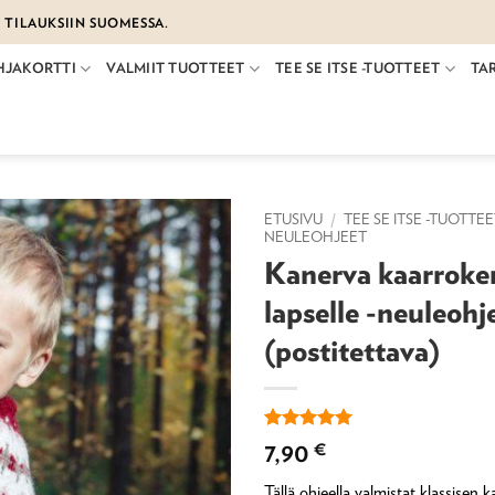
€ TILAUKSIIN SUOMESSA.
HJAKORTTI
VALMIIT TUOTTEET
TEE SE ITSE -TUOTTEET
TA
ETUSIVU
/
TEE SE ITSE -TUOTTE
NEULEOHJEET
Kanerva kaarroke
lapselle -neuleohj
(postitettava)
Arvio
1
5
7,90
€
5:stä
perustuen
Tällä ohjeella valmistat klassisen