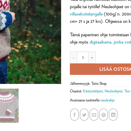
asiakkaan
arvotukseen.
pojalle tai tytölle! Neuleohjeet o
villasekoitelangalle
(100g/ n. 200m,
cm= 21 s ja 27 krs). Ohjeessa on 
Tämä paperinen ohje toimitetaan ki
ohje myös
digitaalisena, jonka voit
Kanerva kaarrokeneulepusero lapsel
LISÄÄ OSTOS
Jälleenmyyjä: Taito Shop
Osastot:
Käsityöohjeet
,
Neuleohjeet
,
Tee 
Avainsana tuotteelle
neuleohje