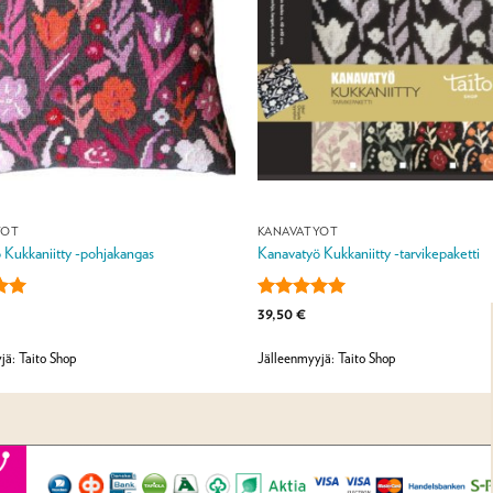
YÖT
KANAVATYÖT
 Kukkaniitty -pohjakangas
Kanavatyö Kukkaniitty -tarvikepaketti
u
Arvostelu
39,50
€
ta:
5
tuotteesta:
5
/ 5
jä: Taito Shop
Jälleenmyyjä: Taito Shop