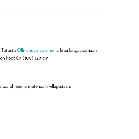
. Tutustu
Olli-langan väreihin
ja lisää langat samaan
sa on koot 80 (100) 120 cm.
ältää ohjeen ja materiaalit villapaitaan.