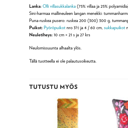
Lanka:
Olli villasukkalanka
(75% villaa ja 25% polyamidi
Sini-harmaa mallineuleen langan menekki: tummanharma
Puna-ruskea pusero: ruskea 200 (300) 300 g, tummanpu
Puikot:
Pyöröpuikot
nro 3½ ja 4 / 60 cm,
sukkapuikot
n
Neuletiheys:
10 cm = 21 s ja 27 krs
Neulomissuunta alhaalta ylös.
Tällä tuotteella ei ole palautusoikeutta.
TUTUSTU MYÖS