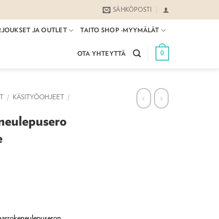
SÄHKÖPOSTI
RJOUKSET JA OUTLET
TAITO SHOP -MYYMÄLÄT
0
OTA YHTEYTTÄ
ET
/
KÄSITYÖOHJEET
/
neulepusero
e
 kaarrokeneulepuseron