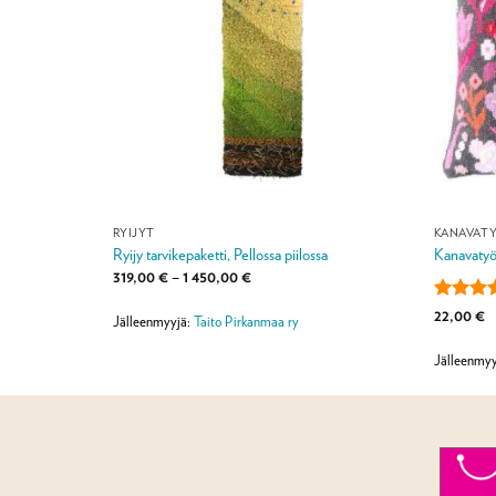
RYIJYT
KANAVAT
Ryijy tarvikepaketti, Pellossa piilossa
Kanavatyö
a:
Hintaluokka:
319,00
€
–
1 450,00
€
319,00 €
-
Arvostel
22,00
€
1
Jälleenmyyjä:
Taito Pirkanmaa ry
tuottees
450,00 €
/ 5
Jälleenmyy