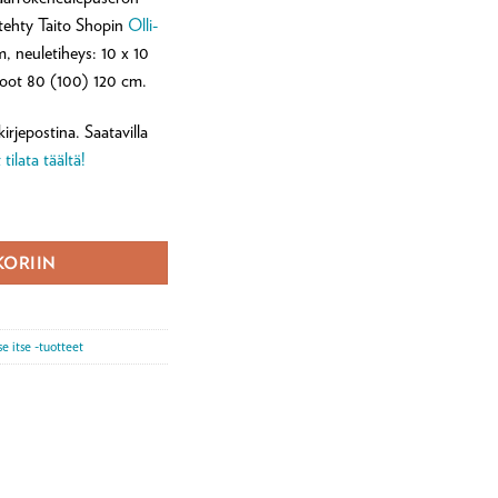
n tehty Taito Shopin
Olli-
 neuletiheys: 10 x 10
koot 80 (100) 120 cm.
rjepostina. Saatavilla
 tilata täältä!
le -neuleohje (postitettava) määrä
KORIIN
se itse -tuotteet