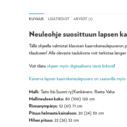
KUVAUS
LISÄTIEDOT
ARVIOT (1)
Neuleohje suosittuun lapsen k
Tällä ohjeella valmistat klassisen kaarrokeneulepuseron p
tilaukseen! Alla olevasta taulukosta voit tarkistaa lang
Voit tilata
ohjeen myös digitaalisena tästä linkistä
!
Kanerva lapsen kaarrokeneulepusero on saatavilla myös val
Malli:
Taito Itä-Suomi ry/Kenkävero: Reeta Vaha
Mallineuleen koko:
80 (100) 120 cm
Rinnanympärys:
52 (61) 71 cm
Pituus helmasta kainaloon:
20 (24) 30 cm
Hihan pituus:
22 (26) 32 cm