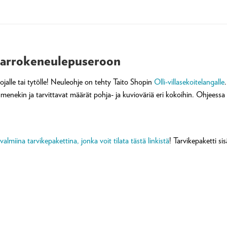
aarrokeneulepuseroon
ojalle tai tytölle! Neuleohje on tehty Taito Shopin
Olli-villasekoitelangalle
an menekin ja tarvittavat määrät pohja- ja kuvioväriä eri kokoihin. Ohjees
miina tarvikepakettina, jonka voit tilata tästä linkistä
! Tarvikepaketti sis