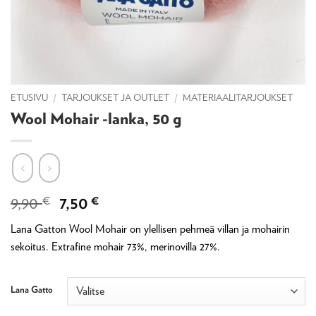
ETUSIVU
/
TARJOUKSET JA OUTLET
/
MATERIAALITARJOUKSET
Wool Mohair -lanka, 50 g
Alkuperäinen
Nykyinen
9,90
€
7,50
€
hinta
hinta
Lana Gatton Wool Mohair on ylellisen pehmeä villan ja mohairin
oli:
on:
sekoitus. Extrafine mohair 73%, merinovilla 27%.
9,90 €.
7,50 €.
Lana Gatto