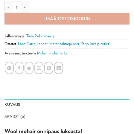
Wool Mohair -lanka, 50 g määrä
LISÄÄ OSTOSKORIIN
Jälleenmyyjä:
Taito Pirkanmaa ry
Osastot:
Lana Gatto
,
Langat
,
Materiaalitarjoukset
,
Tarjoukset ja outlet
Avainsanat tuotteelle
Mohair
,
mohairlanka
KUVAUS
ARVIOT (0)
Wool mohair on ripaus luksusta!