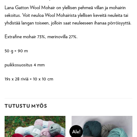
Lana Gatton Wool Mohair on ylellisen pehmeä villan ja mohairin
sekoitus. Voit neuloa Wool Mohairista ylellisen keveitä neuleita tai
yhdistää langan toiseen, jolloin saat neuleeseen ihanaa pörröisyyttä.
Extrafine mohair 73%, merinovilla 27%.
50 g = 90 m
puikkosuositus 4 mm
19s x 28 riviä = 10 x 10 cm
TUTUSTU MYÖS
Ale!