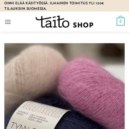
Skip
ONNI ELÄÄ KÄSITYÖSSÄ. ILMAINEN TOIMITUS YLI 100€
TILAUKSIIN SUOMESSA.
to
content
0