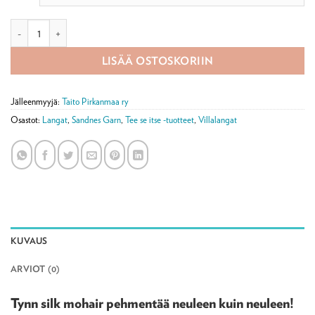
Tynn Silk Mohair -lanka 25g määrä
LISÄÄ OSTOSKORIIN
Jälleenmyyjä:
Taito Pirkanmaa ry
Osastot:
Langat
,
Sandnes Garn
,
Tee se itse -tuotteet
,
Villalangat
KUVAUS
ARVIOT (0)
Tynn silk mohair pehmentää neuleen kuin neuleen!