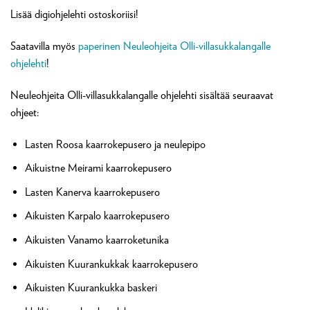
Lisää digiohjelehti ostoskoriisi!
Saatavilla myös
paperinen Neuleohjeita Olli-villasukkalangalle
ohjelehti
!
Neuleohjeita Olli-villasukkalangalle ohjelehti sisältää seuraavat
ohjeet:
Lasten Roosa kaarrokepusero ja neulepipo
Aikuistne Meirami kaarrokepusero
Lasten Kanerva kaarrokepusero
Aikuisten Karpalo kaarrokepusero
Aikuisten Vanamo kaarroketunika
Aikuisten Kuurankukkak kaarrokepusero
Aikuisten Kuurankukka baskeri