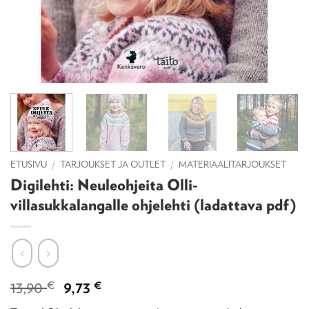
ETUSIVU
/
TARJOUKSET JA OUTLET
/
MATERIAALITARJOUKSET
Digilehti: Neuleohjeita Olli-
villasukkalangalle ohjelehti (ladattava pdf)
Alkuperäinen
Nykyinen
13,90
€
9,73
€
hinta
hinta