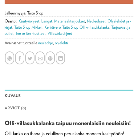
Jälleenmyyjä: Taito Shop
Osastot:
Käsityöohjeet
,
Langat
,
Materiaalitarjoukset
,
Neuleohjeet
,
Ohjelehdet ja -
kirjat
,
Taito Shop Mikkeli, Kenkävero
,
Taito Shop Olli-villasukkalanka
,
Tarjoukset ja
outlet
,
Tee se itse -tuotteet
,
Villasukkaohjeet
Avainsanat tuotteelle
neuleohje
,
ohjelehti
KUVAUS
ARVIOT (0)
Olli-villasukkalanka taipuu monenlaisiin neuleisiin!
Olli-lanka on ihana ja edullinen peruslanka moneen käsityöhön!