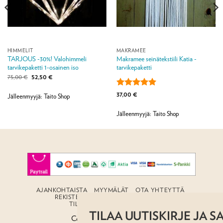
HIMMELIT
MAKRAMEE
TARJOUS -30%! Valohimmeli
Makramee seinätekstiili Katia -
tarvikepaketti 1-osainen iso
tarvikepaketti
Alkuperäinen
Nykyinen
75,00
€
52,50
€
hinta
hinta
oli:
on:
Arvostelu
37,00
€
75,00 €.
52,50 €.
Jälleenmyyjä: Taito Shop
tuotteesta:
5
/ 5
Jälleenmyyjä: Taito Shop
AJANKOHTAISTA
MYYMÄLÄT
OTA YHTEYTTÄ
REKISTERISELOSTE
EVÄSTESELOSTE
TILAUS- JA TOIMITUSEHDOT
TILAA UUTISKIRJE JA SAAT -10%
Copyright 2026 ©
Taito shop