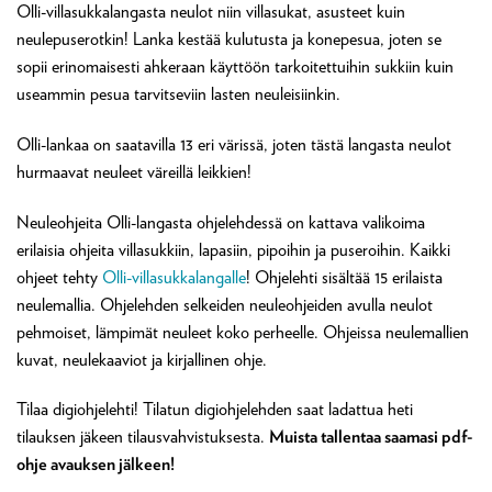
Olli-villasukkalangasta neulot niin villasukat, asusteet kuin
neulepuserotkin! Lanka kestää kulutusta ja konepesua, joten se
sopii erinomaisesti ahkeraan käyttöön tarkoitettuihin sukkiin kuin
useammin pesua tarvitseviin lasten neuleisiinkin.
Olli-lankaa on saatavilla 13 eri värissä, joten tästä langasta neulot
hurmaavat neuleet väreillä leikkien!
Neuleohjeita Olli-langasta ohjelehdessä on kattava valikoima
erilaisia ohjeita villasukkiin, lapasiin, pipoihin ja puseroihin. Kaikki
ohjeet tehty
Olli-villasukkalangalle
! Ohjelehti sisältää 15 erilaista
neulemallia. Ohjelehden selkeiden neuleohjeiden avulla neulot
pehmoiset, lämpimät neuleet koko perheelle. Ohjeissa neulemallien
kuvat, neulekaaviot ja kirjallinen ohje.
Tilaa digiohjelehti! Tilatun digiohjelehden saat ladattua heti
tilauksen jäkeen tilausvahvistuksesta.
Muista tallentaa saamasi pdf-
ohje avauksen jälkeen!