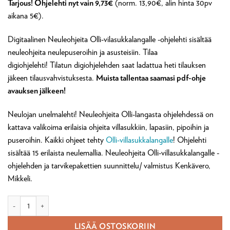
Tarjous! Ohjelehti nyt vain 9,73€
(norm. 13,90€, alin hinta 30pv
oli:
on:
aikana 5€).
13,90 €.
9,73 €.
Digitaalinen Neuleohjeita Olli-vilasukkalangalle -ohjelehti sisältää
neuleohjeita neulepuseroihin ja asusteisiin. Tilaa
digiohjelehti! Tilatun digiohjelehden saat ladattua heti tilauksen
jäkeen tilausvahvistuksesta.
Muista tallentaa saamasi pdf-ohje
avauksen jälkeen!
Neulojan unelmalehti! Neuleohjeita Olli-langasta ohjelehdessä on
kattava valikoima erilaisia ohjeita villasukkiin, lapasiin, pipoihin ja
puseroihin. Kaikki ohjeet tehty
Olli-villasukkalangalle
! Ohjelehti
sisältää 15 erilaista neulemallia. Neuleohjeita Olli-villasukkalangalle -
ohjelehden ja tarvikepakettien suunnittelu/ valmistus Kenkävero,
Mikkeli.
Digilehti: Neuleohjeita Olli-villasukkalangalle ohjelehti (ladattava pdf) mä
LISÄÄ OSTOSKORIIN