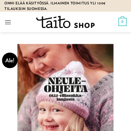
Skip
ONNI ELÄÄ KÄSITYÖSSÄ. ILMAINEN TOIMITUS YLI 100€
TILAUKSIIN SUOMESSA.
to
content
0
Ale!