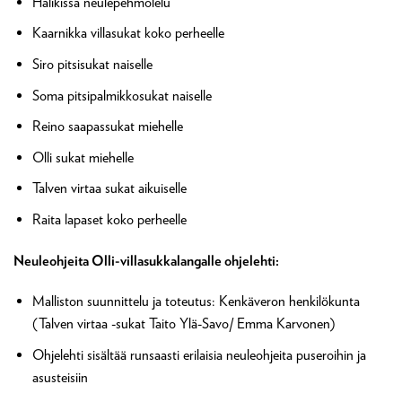
Halikissa neulepehmolelu
Kaarnikka villasukat koko perheelle
Siro pitsisukat naiselle
Soma pitsipalmikkosukat naiselle
Reino saapassukat miehelle
Olli sukat miehelle
Talven virtaa sukat aikuiselle
Raita lapaset koko perheelle
Neuleohjeita Olli-villasukkalangalle ohjelehti:
Malliston suunnittelu ja toteutus: Kenkäveron henkilökunta
(Talven virtaa -sukat Taito Ylä-Savo/ Emma Karvonen)
Ohjelehti sisältää runsaasti erilaisia neuleohjeita puseroihin ja
asusteisiin