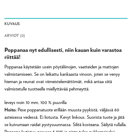
KUVAUS
ARVIOT (0)
Poppanaa nyt edullisesti, niin kauan kuin varastoa
riittää!
Poppanaa käytetään usein pöytäliinojen, vaatteiden ja mattojen
valmistamiseen. Se on leikattu kankaasta vinoon, joten se venyy
hieman ja reunat ovat viimeistelemättömät, mikä antaa siitä
valmistetulle tuotteelle miellyttävää pehmeyttä.
leveys noin 10 mm, 100 % puuvilla
Hoito:
Pese poppanatuote erillään muusta pyykistä, väljässä 60
asteisessa vedessä. Ei liotusta. Kevyt linkous. Suorista tuote ja jätä
se kuivumaan raidat pystysuunnassa. Silitä kosteana. Säilytä rullalla.
Poppana kutistuu pesussa 5-10% ja pinta tulee nukkamaiseksi.