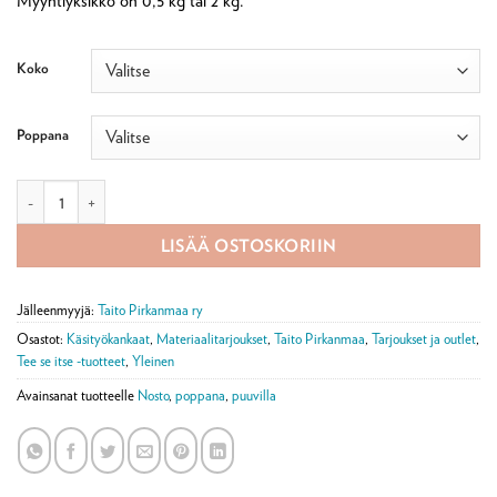
Myyntiyksikkö on 0,5 kg tai 2 kg.
30,00 €
Koko
Poppana
Poppanakude määrä
LISÄÄ OSTOSKORIIN
Jälleenmyyjä:
Taito Pirkanmaa ry
Osastot:
Käsityökankaat
,
Materiaalitarjoukset
,
Taito Pirkanmaa
,
Tarjoukset ja outlet
,
Tee se itse -tuotteet
,
Yleinen
Avainsanat tuotteelle
Nosto
,
poppana
,
puuvilla