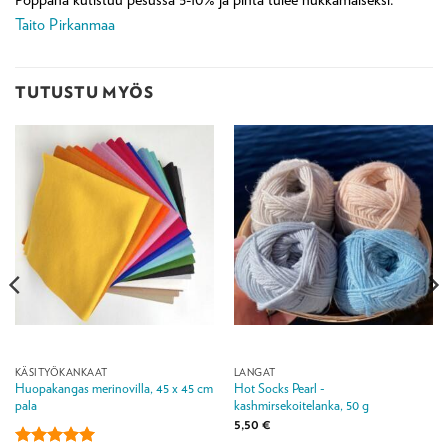
Taito Pirkanmaa
TUTUSTU MYÖS
KÄSITYÖKANKAAT
LANGAT
Huopakangas merinovilla, 45 x 45 cm
Hot Socks Pearl -
pala
kashmirsekoitelanka, 50 g
5,50
€