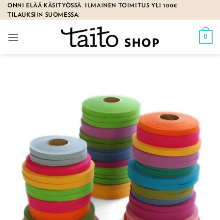
Skip
ONNI ELÄÄ KÄSITYÖSSÄ. ILMAINEN TOIMITUS YLI 100€
TILAUKSIIN SUOMESSA.
to
content
0