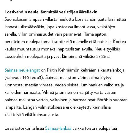
Lossivahdin neule lämmittää vesistöjen äärelläkin
Suomalaisen lampaan villasta neulottu Lossivahdin paita lämmittää
ihanasti ulkosäässäkin, jopa kosteassa ilmantilassa, vesistöjen
äärellä, villan ominaisuudet vain paranevat. Tämä ajaton,
perinteinen neulepaitamalli sopii sekä miehelle että naiselle. Korkea
kaulus muuntautuu moneksi napituslistan avulla. Neule tyylikäs
Lossivahdin neulepaita ja pysyt lämpimänä viileässä säässä!
Saimaa neulelangat
on Pirtin Kehräämön kehräämiä karstalankoja
(vahvuus 140 tex x3). Saimaa-malliston värimaailma löytyy
luonnosta; metsän vihreää, veden sinistä, lumihankien valkoista ja
kallioiden harmaata. Vihreä ja sininen on värjätty varta vasten
Saimaa-mallistoa varten, valkoinen ja harmaa ovat lähtöisin suoraan
lampailta. Langan valmistuksessa ei ole käytetty kemiallisia
käsittelyitä eikä koinsuojausta.
Lisää ostoskoriisi lisää
Saimaa-lankaa
vaikka toista neulepaitaa