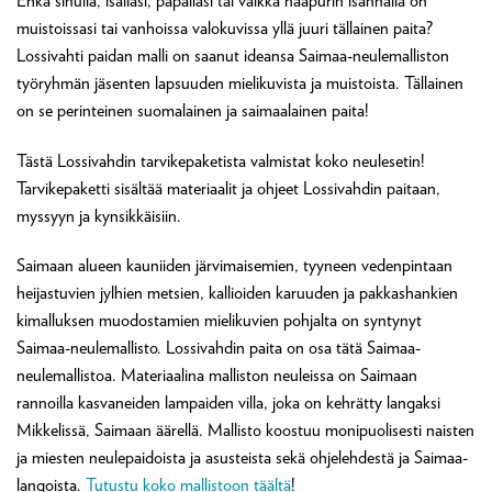
Ehkä sinulla, isälläsi, papallasi tai vaikka naapurin isännällä on
muistoissasi tai vanhoissa valokuvissa yllä juuri tällainen paita?
Lossivahti paidan malli on saanut ideansa Saimaa-neulemalliston
työryhmän jäsenten lapsuuden mielikuvista ja muistoista. Tällainen
on se perinteinen suomalainen ja saimaalainen paita!
Tästä Lossivahdin tarvikepaketista valmistat koko neulesetin!
Tarvikepaketti sisältää materiaalit ja ohjeet Lossivahdin paitaan,
myssyyn ja kynsikkäisiin.
Saimaan alueen kauniiden järvimaisemien, tyyneen vedenpintaan
heijastuvien jylhien metsien, kallioiden karuuden ja pakkashankien
kimalluksen muodostamien mielikuvien pohjalta on syntynyt
Saimaa-neulemallisto. Lossivahdin paita on osa tätä Saimaa-
neulemallistoa. Materiaalina malliston neuleissa on Saimaan
rannoilla kasvaneiden lampaiden villa, joka on kehrätty langaksi
Mikkelissä, Saimaan äärellä. Mallisto koostuu monipuolisesti naisten
ja miesten neulepaidoista ja asusteista sekä ohjelehdestä ja Saimaa-
langoista.
Tutustu koko mallistoon täältä
!