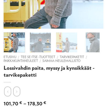
ETUSIVU
/
TEE SE ITSE -TUOTTEET
/
TARVIKEPAKETIT
/
PAIKKAKUNTANEULEET
/
SAIMAA-NEULEMALLISTO
Lossivahdin paita, myssy ja kynsikkäät -
tarvikepaketti
Hintaluokka:
101,70
€
–
178,30
€