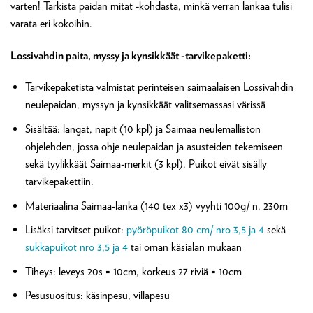
varten! Tarkista paidan mitat -kohdasta, minkä verran lankaa tulisi
varata eri kokoihin.
Lossivahdin paita, myssy ja kynsikkäät -tarvikepaketti:
Tarvikepaketista valmistat perinteisen saimaalaisen Lossivahdin
neulepaidan, myssyn ja kynsikkäät valitsemassasi värissä
Sisältää: langat, napit (10 kpl) ja Saimaa neulemalliston
ohjelehden, jossa ohje neulepaidan ja asusteiden tekemiseen
sekä tyylikkäät Saimaa-merkit (3 kpl). Puikot eivät sisälly
tarvikepakettiin.
Materiaalina Saimaa-lanka (140 tex x3) vyyhti 100g/ n. 230m
Lisäksi tarvitset puikot:
pyöröpuikot 80 cm/ nro 3,5 ja 4
sekä
sukkapuikot nro 3,5 ja 4
tai oman käsialan mukaan
Tiheys: leveys 20s = 10cm, korkeus 27 riviä = 10cm
Pesusuositus: käsinpesu, villapesu