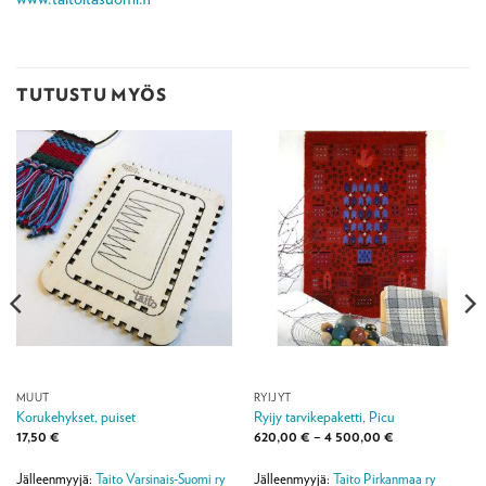
TUTUSTU MYÖS
MUUT
RYIJYT
Korukehykset, puiset
Ryijy tarvikepaketti, Picu
Hintaluokka:
17,50
€
620,00
€
–
4 500,00
€
620,00 €
-
4
Jälleenmyyjä:
Taito Varsinais-Suomi ry
Jälleenmyyjä:
Taito Pirkanmaa ry