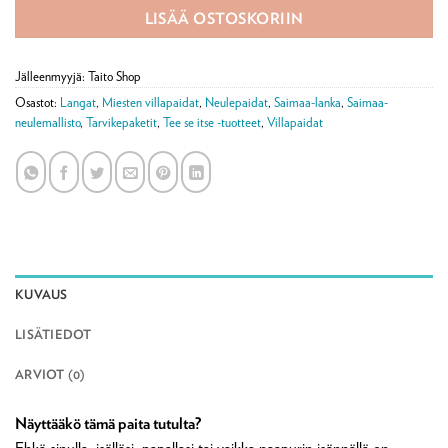
LISÄÄ OSTOSKORIIN
Jälleenmyyjä: Taito Shop
Osastot:
Langat
,
Miesten villapaidat
,
Neulepaidat
,
Saimaa-lanka
,
Saimaa-
neulemallisto
,
Tarvikepaketit
,
Tee se itse -tuotteet
,
Villapaidat
KUVAUS
LISÄTIEDOT
ARVIOT (0)
Näyttääkö tämä paita tutulta?