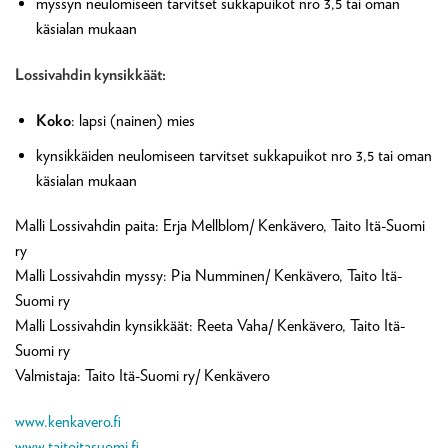
myssyn neulomiseen tarvitset sukkapuikot nro 3,5 tai oman
käsialan mukaan
Lossivahdin kynsikkäät:
Koko
: lapsi (nainen) mies
kynsikkäiden neulomiseen tarvitset sukkapuikot nro 3,5 tai oman
käsialan mukaan
Malli Lossivahdin paita: Erja Mellblom/ Kenkävero, Taito Itä-Suomi
ry
Malli Lossivahdin myssy: Pia Numminen/ Kenkävero, Taito Itä-
Suomi ry
Malli Lossivahdin kynsikkäät: Reeta Vaha/ Kenkävero, Taito Itä-
Suomi ry
Valmistaja: Taito Itä-Suomi ry/ Kenkävero
www.kenkavero.fi
www.taitoitasuomi.fi