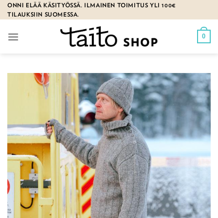
Skip
ONNI ELÄÄ KÄSITYÖSSÄ. ILMAINEN TOIMITUS YLI 100€
TILAUKSIIN SUOMESSA.
to
content
0