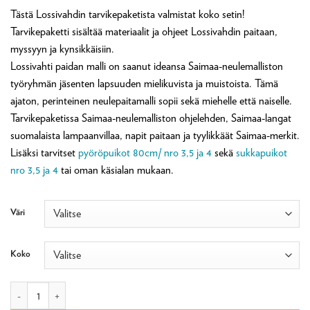
101,70 €
Tästä Lossivahdin tarvikepaketista valmistat koko setin!
-
Tarvikepaketti sisältää materiaalit ja ohjeet Lossivahdin paitaan,
178,30 €
myssyyn ja kynsikkäisiin.
Lossivahti paidan malli on saanut ideansa Saimaa-neulemalliston
työryhmän jäsenten lapsuuden mielikuvista ja muistoista. Tämä
ajaton, perinteinen neulepaitamalli sopii sekä miehelle että naiselle.
Tarvikepaketissa Saimaa-neulemalliston ohjelehden, Saimaa-langat
suomalaista lampaanvillaa, napit paitaan ja tyylikkäät Saimaa-merkit.
Lisäksi tarvitset
pyöröpuikot 80cm/ nro 3,5 ja 4
sekä
sukkapuikot
nro 3,5 ja 4
tai oman käsialan mukaan.
Väri
Koko
Lossivahdin paita, myssy ja kynsikkäät -tarvikepaketti määrä