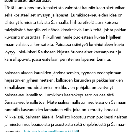
Tästä Lumikinos-tarvikepaketista valmistat kauniin kaarroketunikan
sekä koristeelliset myssyn ja lapaset! Lumikinos-neuleiden idea on
lähtenyt lumisista talvista Saimaalla. Hiihtoretkellä aurinkoisena
talvipäivänä hangilla voi nähdä kimaltelevia lumikiteitä, joista paidan
kuviointi muistuttaa. Pilkullinen neule puolestaan kuvaa hiljalleen
maan valaisevia lumisateita. Paidassa esiintyvä lumihiutaleen kuvio
löytyy Toini-Inkeri Kaukosen kirjasta Suomalaiset kansanpuvut ja
kansallispuvut, jossa esitellään perinteinen lapanen Lemiltä.
Saimaan alueen kauniiden järvimaisemien, tyyneen vedenpintaan
heijastuvien jylhien metsien, kallioiden karuuden ja pakkashankien
kimalluksen muodostamien mielikuvien pohjalta on syntynyt
Saimaa-neulemallisto. Lumikinos kaarrokepusero on osa tätä
Saimaa-neulemallistoa. Materiaalina malliston neuleissa on Saimaan
rannoilla kasvaneiden lampaiden villa, joka on kehrätty langaksi
Mikkelissä, Saimaan äärellä. Mallisto koostuu monipuolisesti naisten
ja miesten neulepaidoista ja asusteista sekä ohjelehdestä ja Saimaa-
langoista.
Tutustu koko mallistoon täältä
!