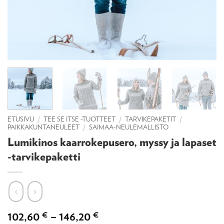
ETUSIVU
/
TEE SE ITSE -TUOTTEET
/
TARVIKEPAKETIT
/
PAIKKAKUNTANEULEET
/
SAIMAA-NEULEMALLISTO
Lumikinos kaarrokepusero, myssy ja lapaset
-tarvikepaketti
Hintaluokka:
102,60
€
–
146,20
€