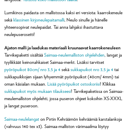
Lumikinos paidasta on mallistossa kaksi eri versiota: kaarrokeneule
sekä
klassinen kirjoneulepaitamalli
.
Neulo sinulle ja hänelle
yhteensopivat neulepaidat. Tai anna lahjaksi ihastuttava
neulepuserosetti!
Ajaton malli ja laadukas materiaali kruunaavat kaarrokeneuleen
Tarvikepaketti sisältää
Saimaa-neulemalliston ohjelehden
, langat ja
tyylikkäät keinonahkaiset Saimaa-merkt. Lisäksi tarvitset
pyöröpuikot 80cm/ nro 3,5 ja 4
sekä
sukkapuikot nro 3,5 ja 4
tai
sukkapuikkojen sijaan lyhyemmät pyöröpuikot (40cm/ 4mm) tai
oman käsialan mukaan.
Lisää pyöröpuikot ostoskoriisi
! Klikkaa
sukkapuikot myös mukaan tilaukseesi
! Tarvikepaketissa on Saimaa-
meulemalliston ohjelehti, jossa puseron ohjeet kokoihin XS-XXXL
ja langat puseroon.
Saimaa-neulelangat
on Pirtin Kehräämön kehräämiä karstalankoja
(vahvuus 140 tex x3). Saimaa-malliston värimaailma löytyy