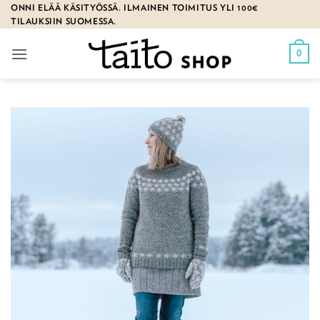
Skip
ONNI ELÄÄ KÄSITYÖSSÄ. ILMAINEN TOIMITUS YLI 100€
TILAUKSIIN SUOMESSA.
to
content
0