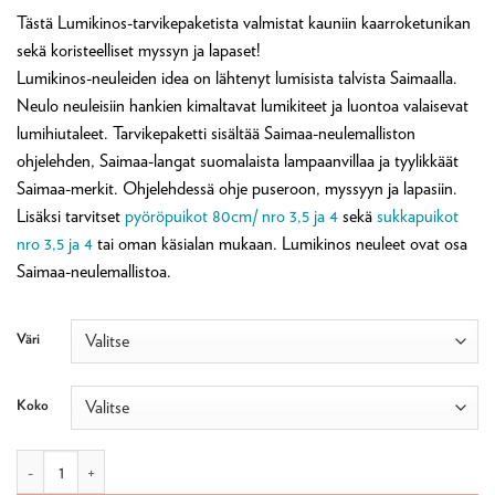
102,60 €
Tästä Lumikinos-tarvikepaketista valmistat kauniin kaarroketunikan
-
sekä koristeelliset myssyn ja lapaset!
146,20 €
Lumikinos-neuleiden idea on lähtenyt lumisista talvista Saimaalla.
Neulo neuleisiin hankien kimaltavat lumikiteet ja luontoa valaisevat
lumihiutaleet. Tarvikepaketti sisältää Saimaa-neulemalliston
ohjelehden, Saimaa-langat suomalaista lampaanvillaa ja tyylikkäät
Saimaa-merkit. Ohjelehdessä ohje puseroon, myssyyn ja lapasiin.
Lisäksi tarvitset
pyöröpuikot 80cm/ nro 3,5 ja 4
sekä
sukkapuikot
nro 3,5 ja 4
tai oman käsialan mukaan. Lumikinos neuleet ovat osa
Saimaa-neulemallistoa.
Väri
Koko
Lumikinos kaarrokepusero, myssy ja lapaset -tarvikepaketti määrä