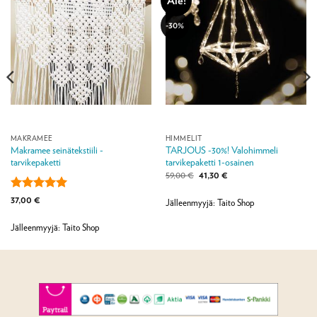
-30%
MAKRAMEE
HIMMELIT
Makramee seinätekstiili -
TARJOUS -30%! Valohimmeli
tarvikepaketti
tarvikepaketti 1-osainen
Alkuperäinen
Nykyinen
59,00
€
41,30
€
hinta
hinta
oli:
on:
Arvostelu
37,00
€
59,00 €.
41,30 €.
Jälleenmyyjä: Taito Shop
tuotteesta:
5
/ 5
Jälleenmyyjä: Taito Shop