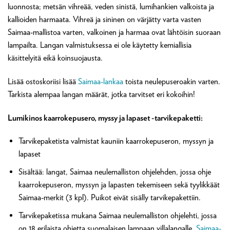
luonnosta; metsän vihreää, veden sinistä, lumihankien valkoista ja
kallioiden harmaata. Vihreä ja sininen on värjätty varta vasten
Saimaa-mallistoa varten, valkoinen ja harmaa ovat lähtöisin suoraan
lampailta. Langan valmistuksessa ei ole käytetty kemiallisia
käsittelyitä eikä koinsuojausta.
Lisää ostoskoriisi lisää
Saimaa-lankaa
toista neulepuseroakin varten.
Tarkista alempaa langan määrät, jotka tarvitset eri kokoihin!
Lumikinos kaarrokepusero, myssy ja lapaset -tarvikepaketti:
Tarvikepaketista valmistat kauniin kaarrokepuseron, myssyn ja
lapaset
Sisältää: langat, Saimaa neulemalliston ohjelehden, jossa ohje
kaarrokepuseron, myssyn ja lapasten tekemiseen sekä tyylikkäät
Saimaa-merkit (3 kpl). Puikot eivät sisälly tarvikepakettiin.
Tarvikepaketissa mukana Saimaa neulemalliston ohjelehti, jossa
on 18 erilaista ohjetta suomalaisen lampaan villalangalle,
Saimaa-