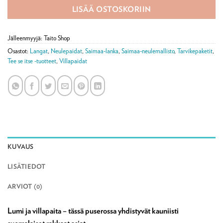
LISÄÄ OSTOSKORIIN
Jälleenmyyjä: Taito Shop
Osastot:
Langat
,
Neulepaidat
,
Saimaa-lanka
,
Saimaa-neulemallisto
,
Tarvikepaketit
,
Tee se itse -tuotteet
,
Villapaidat
KUVAUS
LISÄTIEDOT
ARVIOT (0)
Lumi ja villapaita – tässä puserossa yhdistyvät kauniisti
suomalaiset rakkaat asiat