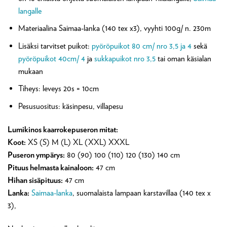
langalle
Materiaalina Saimaa-lanka (140 tex x3), vyyhti 100g/ n. 230m
Lisäksi tarvitset puikot:
pyöröpuikot 80 cm/ nro 3,5 ja 4
sekä
pyöröpuikot 40cm/ 4
ja
sukkapuikot nro 3,5
tai oman käsialan
mukaan
Tiheys: leveys 20s = 10cm
Pesusuositus: käsinpesu, villapesu
Lumikinos kaarrokepuseron mitat:
Koot:
XS (S) M (L) XL (XXL) XXXL
Puseron ympärys:
80 (90) 100 (110) 120 (130) 140 cm
Pituus helmasta kainaloon:
47 cm
Hihan sisäpituus:
47 cm
Lanka:
Saimaa-lanka
, suomalaista lampaan karstavillaa (140 tex x
3),