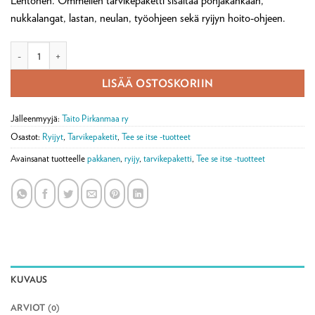
Lehtonen. Ommellen tarvikepaketti sisältää pohjakankaan,
nukkalangat, lastan, neulan, työohjeen sekä ryijyn hoito-ohjeen.
Ryijy tarvikepaketti ommellen, Kioto määrä
LISÄÄ OSTOSKORIIN
Jälleenmyyjä:
Taito Pirkanmaa ry
Osastot:
Ryijyt
,
Tarvikepaketit
,
Tee se itse -tuotteet
Avainsanat tuotteelle
pakkanen
,
ryijy
,
tarvikepaketti
,
Tee se itse -tuotteet
KUVAUS
ARVIOT (0)