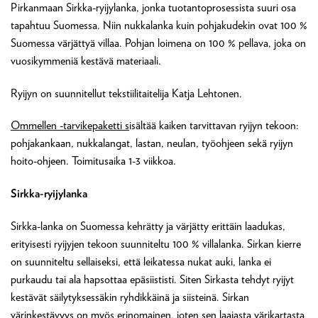
Pirkanmaan Sirkka-ryijylanka, jonka tuotantoprosessista suuri osa
tapahtuu Suomessa. Niin nukkalanka kuin pohjakudekin ovat 100 %
Suomessa värjättyä villaa. Pohjan loimena on 100 % pellava, joka on
vuosikymmeniä kestävä materiaali.
Ryijyn on suunnitellut tekstiilitaitelija Katja Lehtonen.
Ommellen -tarvikepaketti s
isältää kaiken tarvittavan ryijyn tekoon:
pohjakankaan, nukkalangat, lastan, neulan, työohjeen sekä ryijyn
hoito-ohjeen. Toimitusaika 1-3 viikkoa.
Sirkka-ryijylanka
Sirkka-lanka on Suomessa kehrätty ja värjätty erittäin laadukas,
erityisesti ryijyjen tekoon suunniteltu 100 % villalanka. Sirkan kierre
on suunniteltu sellaiseksi, että leikatessa nukat auki, lanka ei
purkaudu tai ala hapsottaa epäsiististi. Siten Sirkasta tehdyt ryijyt
kestävät säilytyksessäkin ryhdikkäinä ja siisteinä. Sirkan
värinkestävyys on myös erinomainen, joten sen laajasta värikartasta