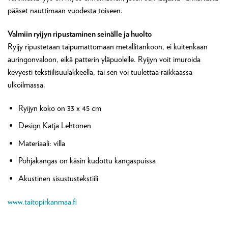
pääset nauttimaan vuodesta toiseen.
Valmiin ryijyn ripustaminen seinälle ja huolto
Ryijy ripustetaan taipumattomaan metallitankoon, ei kuitenkaan
auringonvaloon, eikä patterin yläpuolelle. Ryijyn voit imuroida
kevyesti tekstiilisuulakkeella, tai sen voi tuulettaa raikkaassa
ulkoilmassa.
Ryijyn koko on 33 x 45 cm
Design Katja Lehtonen
Materiaali: villa
Pohjakangas on käsin kudottu kangaspuissa
Akustinen sisustustekstiili
www.taitopirkanmaa.fi