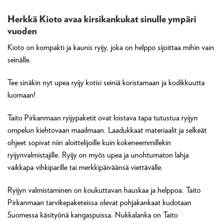
Herkkä Kioto avaa kirsikankukat sinulle ympäri
vuoden
Kioto on kompakti ja kaunis ryijy, joka on helppo sijoittaa mihin vain
seinälle.
Tee sinäkin nyt upea ryijy kotisi seiniä koristamaan ja kodikkuutta
luomaan!
Taito Pirkanmaan ryijypaketit ovat loistava tapa tutustua ryijyn
ompelun kiehtovaan maailmaan. Laadukkaat materiaalit ja selkeät
ohjeet sopivat niin aloittelijoille kuin kokeneemmillekin
ryijynvalmistajille. Ryijy on myös upea ja unohtumaton lahja
vaikkapa vihkiparille tai merkkipäiväänsä viettävälle.
Ryijyn valmistaminen on koukuttavan hauskaa ja helppoa. Taito
Pirkanmaan tarvikepaketeissa olevat pohjakankaat kudotaan
Suomessa käsityönä kangaspuissa. Nukkalanka on Taito