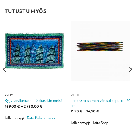
TUTUSTU MYÖS
RYIJYT
MUUT
Lana Grossa moniväri sukkapuikot 20
Ryijy tarvikepaketti, Sakaselän metsä
cm
Hintaluokka:
499,00
€
–
2 990,00
€
499,00 €
Hintaluokka:
11,90
€
–
14,50
€
-
11,90 €
2
Jälleenmyyjä:
Taito Pirkanmaa ry
-
990,00 €
14,50 €
Jälleenmyyjä: Taito Shop