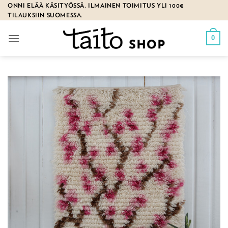
Skip
ONNI ELÄÄ KÄSITYÖSSÄ. ILMAINEN TOIMITUS YLI 100€
TILAUKSIIN SUOMESSA.
to
content
0