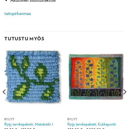
Akustinen sisustustekstiili
taitopirkanmaa
TUTUSTU MYÖS
RYIJYT
RYIJYT
Ryijy tarvikepaketti, Metsäretki 1
Ryijy tarvikepaketti, Kukkaportti