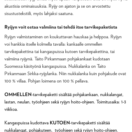
akustisia ominaisuuksia. Ryijy on ajaton ja se on arvostettu
sisustustekstiili, myös lahjaksi saatuna.
Ryijyn voit ostaa valmiina tai tehdä itse tarvikepaketista
Ryijyn valmistaminen on koukuttavan hauskaa ja helppoa. Ryijyn
voi hankkia itselle kolmella tavalla: kankaalle ommellen
tarvikepakettina tai kangaspuissa kutoen tarvikepakettina, tai
valmiina ryijynä. Taito Pirkanmaan pohjakankaat kudotaan
Suomessa käsityönä kangaspuissa. Nukkalanka on Taito
Pirkanmaan Sirkka-ryijylanka. Niin nukkalanka kuin pohjakude ovat
100 % villaa. Pohjan loimena on 100 % pellava.
OMMELLEN
-tarvikepaketti sisältää pohjakankaan, nukkalangat,
lastan, neulan, työohjeen sekä ryijyn hoito-ohjeen. Toimitusaika: 1-3
viikkoa.
Kangaspuissa kudottava
KUTOEN
-tarvikepaketti sisältää
nukkalangat, pohjakuteen, työohjeen sekä ryijyn hoito-ohjeen.