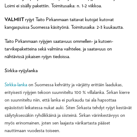
Loimi ei sisälly pakettiin. Toimitusaika: n. 1-2 viikkoa.
VALMIIT
ryijyt Taito Pirkanmaan taitavat kutojat kutovat
kangaspuissa Suomessa käsityönä. Toimitusaika: 2-3 kuukautta.
Taito Pirkanmaan ryijyjen saatavuus ommellen- ja kutoen-
tarvikepaketteina sekä valmiina vaihtelee, ja saatavuus on
nähtävissä jokaisen ryijyn tiedoissa.
Sirkka-ryijylanka
Sirkka-lanka
on Suomessa kehrätty ja värjätty erittäin laadukas,
erityisesti ryijyjen tekoon suunniteltu 100 % villalanka. Sirkan kierre
on suunniteltu niin, että lanka ei purkaudu tai ala hapsottaa
epäsiististi leikatessa nukat auki. Siten Sirkasta tehdyt ryijyt kestävät
säilytyksessäkin ryhdikkäinä ja siisteinä. Sirkan värinkestävyys on
myös erinomainen, joten sen laajasta värikartasta pääset
nauttimaan vuodesta toiseen.