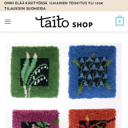
Skip
ONNI ELÄÄ KÄSITYÖSSÄ. ILMAINEN TOIMITUS YLI 100€
TILAUKSIIN SUOMESSA.
to
content
0