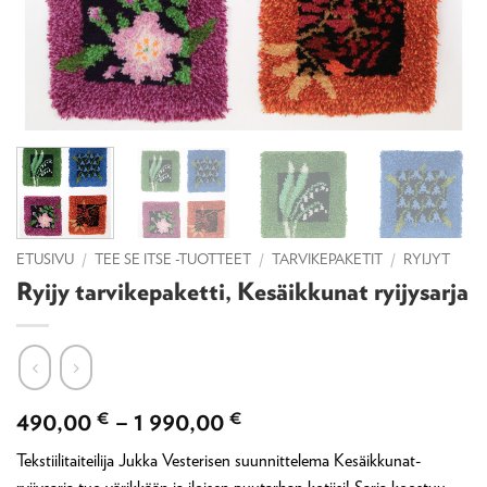
ETUSIVU
/
TEE SE ITSE -TUOTTEET
/
TARVIKEPAKETIT
/
RYIJYT
Ryijy tarvikepaketti, Kesäikkunat ryijysarja
Hintaluokka:
490,00
€
–
1 990,00
€
490,00 €
Tekstiilitaiteilija Jukka Vesterisen suunnittelema Kesäikkunat-
-