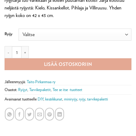
ryijysarja tuo värikkään ja iloisen puutarhan kotiisi! Sarja koostuu
1
neljästä ryijystä: Kielo, Kissankellot, Pihlaja ja Villiruusu. Yhden
990,00 €
ryijyn koko on 42 x 43 cm.
Ryijy
Ryijy tarvikepaketti, Kesäikkunat ryijysarja määrä
LISÄÄ OSTOSKORIIN
Jälleenmyyjä:
Taito Pirkanmaa ry
Osastot:
Ryijyt
,
Tarvikepaketit
,
Tee se itse -tuotteet
Avainsanat tuotteelle
DIY
,
kesäikkunat
,
miniryijy
,
ryijy
,
tarvikepaketti