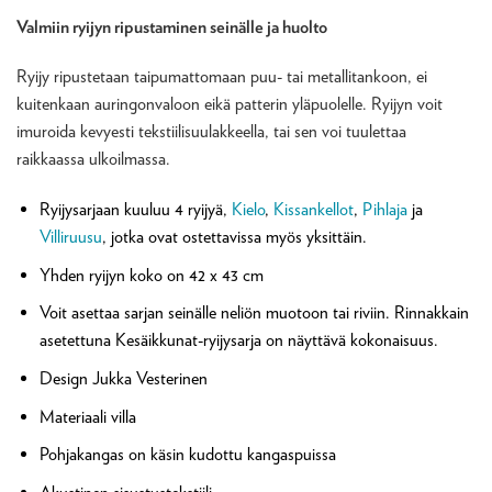
Valmiin ryijyn ripustaminen seinälle ja huolto
Ryijy ripustetaan taipumattomaan puu- tai metallitankoon, ei
kuitenkaan auringonvaloon eikä patterin yläpuolelle. Ryijyn voit
imuroida kevyesti tekstiilisuulakkeella, tai sen voi tuulettaa
raikkaassa ulkoilmassa.
Ryijysarjaan kuuluu 4 ryijyä,
Kielo
,
Kissankellot
,
Pihlaja
ja
Villiruusu
, jotka ovat ostettavissa myös yksittäin.
Yhden ryijyn koko on 42 x 43 cm
Voit asettaa sarjan seinälle neliön muotoon tai riviin. Rinnakkain
asetettuna Kesäikkunat-ryijysarja on näyttävä kokonaisuus.
Design Jukka Vesterinen
Materiaali villa
Pohjakangas on käsin kudottu kangaspuissa