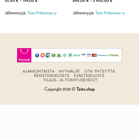
Hintaluokka:
Hintaluokka:
55,00
€
–
199,00
€
890,00
€
–
3 900,00
€
55,00 €
890,00 €
-
-
199,00 €
3
Jälleenmyyjä:
Taito Pirkanmaa ry
Jälleenmyyjä:
Taito Pirkanmaa ry
900,00 €
AJANKOHTAISTA
MYYMÄLÄT
OTA YHTEYTTÄ
REKISTERISELOSTE
EVÄSTESELOSTE
TILAUS- JA TOIMITUSEHDOT
Copyright 2026 ©
Taito shop