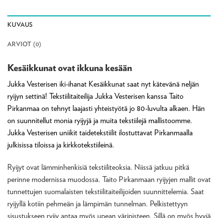
KUVAUS
ARVIOT (0)
Kesäikkunat ovat ikkuna kesään
Jukka Vesterisen iki-ihanat Kesäikkunat saat nyt kätevänä neljän
ryijyn settinä! Tekstiilitaiteilija Jukka Vesterisen kanssa Taito
Pirkanmaa on tehnyt laajasti yhteistyötä jo 80-luvulta alkaen. Hän
on suunnitellut monia ryijyjä ja muita tekstiilejä mallistoomme.
Jukka Vesterisen uniikit taidetekstiilit ilostuttavat Pirkanmaalla
julkisissa tiloissa ja kirkkotekstiileinä.
Ryijyt ovat lämminhenkisiä tekstiiliteoksia. Niissä jatkuu pitkä
perinne modernissa muodossa. Taito Pirkanmaan ryijyjen mallit ovat
tunnettujen suomalaisten tekstiilitaiteilijoiden suunnittelemia. Saat
ryijyllä kotiin pehmeän ja lämpimän tunnelman. Pelkistettyyn
sisustukseen ryijy antaa myös upean väripisteen. Sillä on myös hyviä