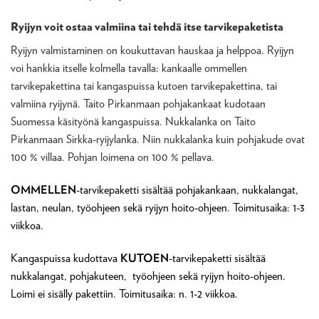
Ryijyn voit ostaa valmiina tai tehdä itse tarvikepaketista
Ryijyn valmistaminen on koukuttavan hauskaa ja helppoa. Ryijyn
voi hankkia itselle kolmella tavalla: kankaalle ommellen
tarvikepakettina tai kangaspuissa kutoen tarvikepakettina, tai
valmiina ryijynä. Taito Pirkanmaan pohjakankaat kudotaan
Suomessa käsityönä kangaspuissa. Nukkalanka on Taito
Pirkanmaan Sirkka-ryijylanka. Niin nukkalanka kuin pohjakude ovat
100 % villaa. Pohjan loimena on 100 % pellava.
OMMELLEN
-tarvikepaketti sisältää pohjakankaan, nukkalangat,
lastan, neulan, työohjeen sekä ryijyn hoito-ohjeen. Toimitusaika: 1-3
viikkoa.
Kangaspuissa kudottava
KUTOEN
-tarvikepaketti sisältää
nukkalangat, pohjakuteen, työohjeen sekä ryijyn hoito-ohjeen.
Loimi ei sisälly pakettiin. Toimitusaika: n. 1-2 viikkoa.