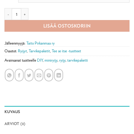
Ryijy tarvikepaketti, Kissankellot määrä
LISÄÄ OSTOSKORIIN
Jälleenmyyjä:
Taito Pirkanmaa ry
Osastot:
Ryijyt
,
Tarvikepaketit
,
Tee se itse -tuotteet
Avainsanat tuotteelle
DIY
,
miniryijy
,
ryijy
,
tarvikepaketti
KUVAUS
ARVIOT (0)