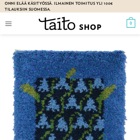
Skip
ONNI ELÄÄ KÄSITYÖSSÄ. ILMAINEN TOIMITUS YLI 100€
TILAUKSIIN SUOMESSA.
to
content
0