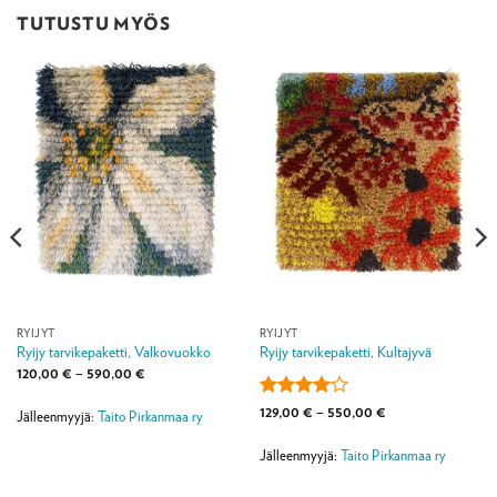
TUTUSTU MYÖS
RYIJYT
RYIJYT
Ryijy tarvikepaketti, Valkovuokko
Ryijy tarvikepaketti, Kultajyvä
Hintaluokka:
120,00
€
–
590,00
€
120,00 €
-
Arvostelu
Hintaluokka:
129,00
€
–
550,00
€
590,00 €
Jälleenmyyjä:
Taito Pirkanmaa ry
129,00 €
tuotteesta:
-
4
/ 5
550,00 €
Jälleenmyyjä:
Taito Pirkanmaa ry