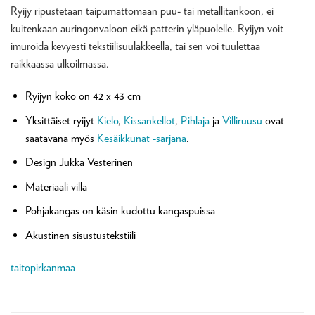
Ryijy ripustetaan taipumattomaan puu- tai metallitankoon, ei
kuitenkaan auringonvaloon eikä patterin yläpuolelle. Ryijyn voit
imuroida kevyesti tekstiilisuulakkeella, tai sen voi tuulettaa
raikkaassa ulkoilmassa.
Ryijyn koko on 42 x 43 cm
Yksittäiset ryijyt
Kielo
,
Kissankellot
,
Pihlaja
ja
Villiruusu
ovat
saatavana myös
Kesäikkunat -sarjana
.
Design Jukka Vesterinen
Materiaali villa
Pohjakangas on käsin kudottu kangaspuissa
Akustinen sisustustekstiili
taitopirkanmaa