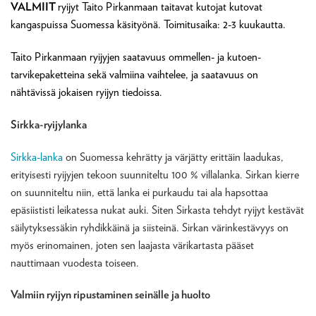
VALMIIT
ryijyt Taito Pirkanmaan taitavat kutojat kutovat
kangaspuissa Suomessa käsityönä. Toimitusaika: 2-3 kuukautta.
Taito Pirkanmaan ryijyjen saatavuus ommellen- ja kutoen-
tarvikepaketteina sekä valmiina vaihtelee, ja saatavuus on
nähtävissä jokaisen ryijyn tiedoissa.
Sirkka-ryijylanka
Sirkka-lanka
on Suomessa kehrätty ja värjätty erittäin laadukas,
erityisesti ryijyjen tekoon suunniteltu 100 % villalanka. Sirkan kierre
on suunniteltu niin, että lanka ei purkaudu tai ala hapsottaa
epäsiististi leikatessa nukat auki. Siten Sirkasta tehdyt ryijyt kestävät
säilytyksessäkin ryhdikkäinä ja siisteinä. Sirkan värinkestävyys on
myös erinomainen, joten sen laajasta värikartasta pääset
nauttimaan vuodesta toiseen.
Valmiin ryijyn ripustaminen seinälle ja huolto