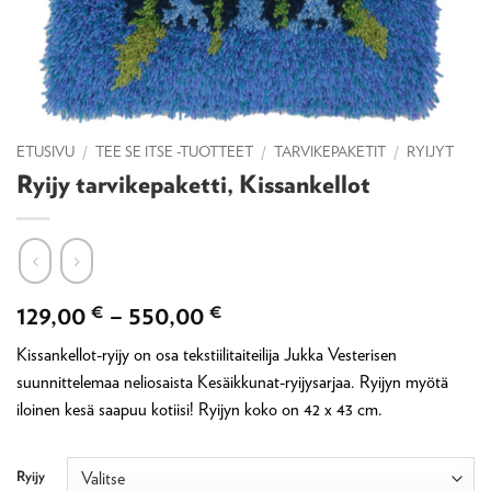
ETUSIVU
/
TEE SE ITSE -TUOTTEET
/
TARVIKEPAKETIT
/
RYIJYT
Ryijy tarvikepaketti, Kissankellot
Hintaluokka:
129,00
€
–
550,00
€
129,00 €
Kissankellot-ryijy on osa tekstiilitaiteilija Jukka Vesterisen
-
suunnittelemaa neliosaista Kesäikkunat-ryijysarjaa. Ryijyn myötä
550,00 €
iloinen kesä saapuu kotiisi! Ryijyn koko on 42 x 43 cm.
Ryijy