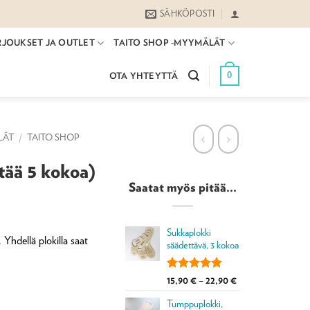
SÄHKÖPOSTI
RJOUKSET JA OUTLET
TAITO SHOP -MYYMÄLÄT
0
OTA YHTEYTTÄ
LÄT
/
TAITO SHOP
tää 5 kokoa)
Saatat myös pitää...
Sukkaplokki
Yhdellä plokilla saat
säädettävä, 3 kokoa
Arvio
4
5.00
Hintaluokka:
15,90
€
–
22,90
€
5:stä
15,90 €
perustuen
Tumppuplokki,
-
ä