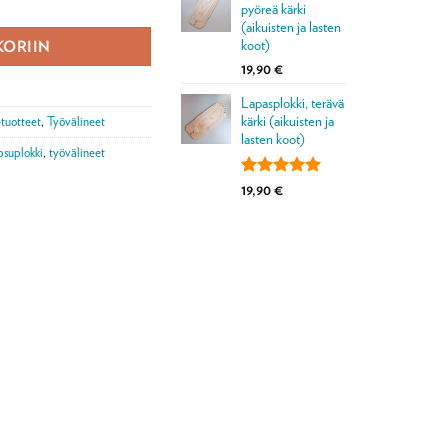
asiakkaan
pyöreä kärki
22,90 €
arvotukseen.
(aikuisten ja lasten
koot)
KORIIN
19,90
€
Lapasplokki, terävä
kärki (aikuisten ja
-tuotteet
,
Työvälineet
lasten koot)
psuplokki
,
työvälineet
Arvio
1
5.00
19,90
€
5:stä
perustuen
asiakkaan
arvotukseen.