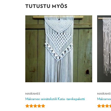
TUTUSTU MYÖS
MAKRAMEE
MAKRAME
Makramee seinätekstiili Katia -tarvikepaketti
Makramee s