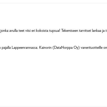
onka avulla teet viisi eri kokoista tupsua! Tekemiseen tarvitset lankaa ja t
orin pajalla Lappeenrannassa. Kainorin (DataNorppa Oy) vanerituotteille 