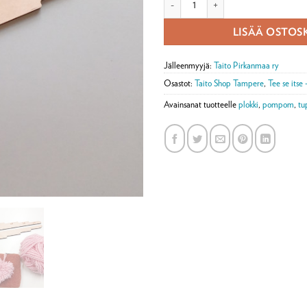
LISÄÄ OSTOS
Jälleenmyyjä:
Taito Pirkanmaa ry
Osastot:
Taito Shop Tampere
,
Tee se itse 
Avainsanat tuotteelle
plokki
,
pompom
,
tu