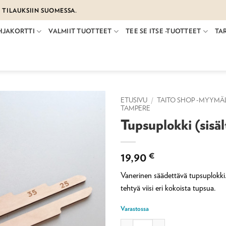
€ TILAUKSIIN SUOMESSA.
HJAKORTTI
VALMIIT TUOTTEET
TEE SE ITSE -TUOTTEET
TA
ETUSIVU
/
TAITO SHOP -MYYMÄ
TAMPERE
Tupsuplokki (sisäl
19,90
€
Vanerinen säädettävä tupsuplokki. 
tehtyä viisi eri kokoista tupsua.
Varastossa
Tupsuplokki (sisältää 5 kokoa) määr