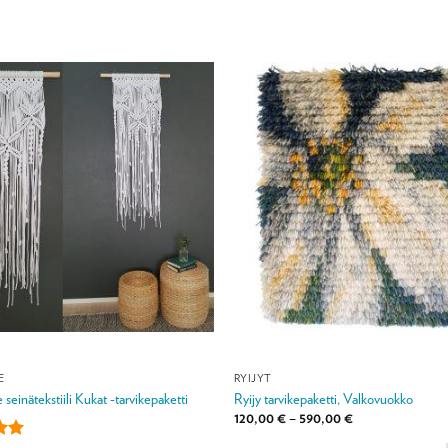
E
RYIJYT
einätekstiili Kukat -tarvikepaketti
Ryijy tarvikepaketti, Valkovuokko
Hintaluokka:
120,00
€
–
590,00
€
120,00 €
-