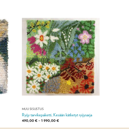
MUU SISUSTUS
Ryijy tarvikepaketti, Kesään kätketyt ryijysarja
Hintaluokka:
490,00
€
–
1 990,00
€
490,00 €
-