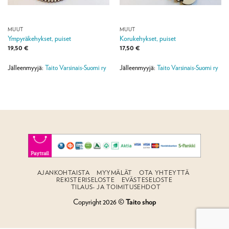
MUUT
MUUT
Ympyräkehykset, puiset
Korukehykset, puiset
19,50
€
17,50
€
Jälleenmyyjä:
Taito Varsinais-Suomi ry
Jälleenmyyjä:
Taito Varsinais-Suomi ry
AJANKOHTAISTA
MYYMÄLÄT
OTA YHTEYTTÄ
REKISTERISELOSTE
EVÄSTESELOSTE
TILAUS- JA TOIMITUSEHDOT
Copyright 2026 ©
Taito shop