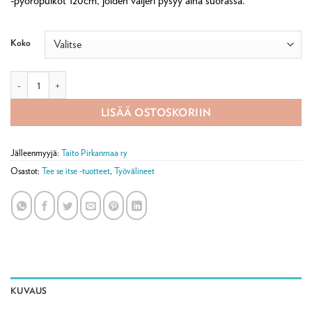
-pyöröpuikot 120cm, joiden vaijeri pysyy aina suorassa.
16,90 €
Koko
ChiaoGoo Red Lace pyöröpuikko 120 cm määrä
LISÄÄ OSTOSKORIIN
Jälleenmyyjä:
Taito Pirkanmaa ry
Osastot:
Tee se itse -tuotteet
,
Työvälineet
KUVAUS