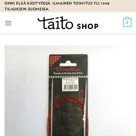
Skip
ONNI ELÄÄ KÄSITYÖSSÄ. ILMAINEN TOIMITUS YLI 100€
TILAUKSIIN SUOMESSA.
to
content
0