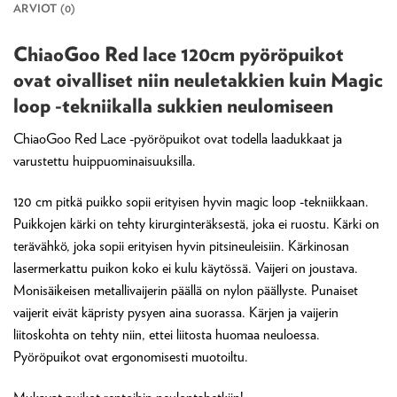
ARVIOT (0)
ChiaoGoo Red lace 120cm pyöröpuikot
ovat oivalliset niin neuletakkien kuin Magic
loop -tekniikalla sukkien neulomiseen
ChiaoGoo Red Lace -pyöröpuikot ovat todella laadukkaat ja
varustettu huippuominaisuuksilla.
120 cm pitkä puikko sopii erityisen hyvin magic loop -tekniikkaan.
Puikkojen kärki on tehty kirurginteräksestä, joka ei ruostu. Kärki on
terävähkö, joka sopii erityisen hyvin pitsineuleisiin. Kärkinosan
lasermerkattu puikon koko ei kulu käytössä. Vaijeri on joustava.
Monisäikeisen metallivaijerin päällä on nylon päällyste. Punaiset
vaijerit eivät käpristy pysyen aina suorassa. Kärjen ja vaijerin
liitoskohta on tehty niin, ettei liitosta huomaa neuloessa.
Pyöröpuikot ovat ergonomisesti muotoiltu.