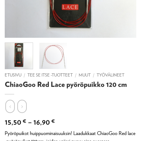
ETUSIVU
/
TEE SE ITSE -TUOTTEET
/
MUUT
/
TYÖVÄLINEET
ChiaoGoo Red Lace pyöröpuikko 120 cm
Hintaluokka:
15,50
€
–
16,90
€
15,50 €
Pyöröpuikot huippuominaisuuksin! Laadukkaat ChiaoGoo Red lace
-