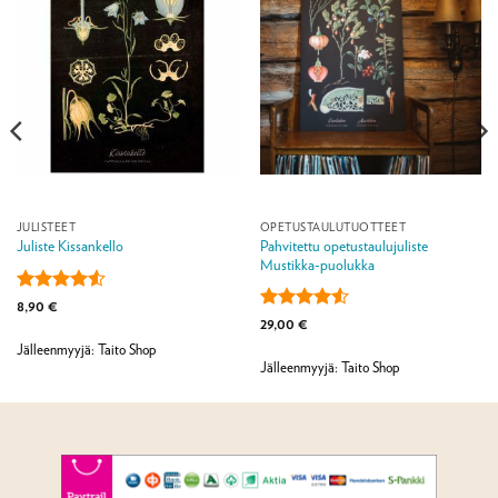
JULISTEET
OPETUSTAULUTUOTTEET
Pahvitettu opetustaulujuliste
Juliste Kissankello
Mustikka-puolukka
Arvostelu
8,90
€
tuotteesta:
Arvostelu
29,00
€
4.5
/ 5
tuotteesta:
Jälleenmyyjä: Taito Shop
4.5
/ 5
Jälleenmyyjä: Taito Shop