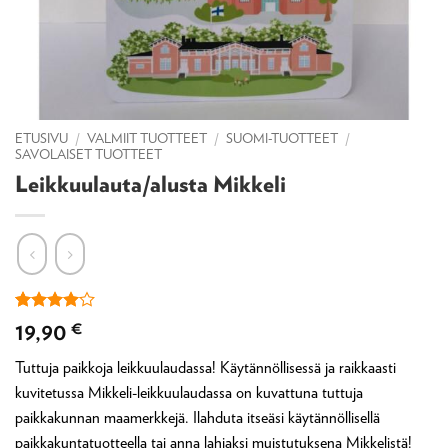
ETUSIVU
/
VALMIIT TUOTTEET
/
SUOMI-TUOTTEET
/
SAVOLAISET TUOTTEET
Leikkuulauta/alusta Mikkeli
Arvio
1
4
19,90
€
5:stä
perustuen
Tuttuja paikkoja leikkuulaudassa! Käytännöllisessä ja raikkaasti
asiakkaan
arvotukseen.
kuvitetussa Mikkeli-leikkuulaudassa on kuvattuna tuttuja
paikkakunnan maamerkkejä. Ilahduta itseäsi käytännöllisellä
paikkakuntatuotteella tai anna lahjaksi muistutuksena Mikkelistä!