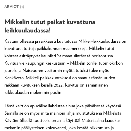
ARVIOT (1)
Mikkelin tutut paikat kuvattuna
leikkuulaudassa!
Käytännöllisessä ja raikkaasti kuvitetussa Mikkeli-leikkuulaudassa on
kuvattuna tuttuja paikkakunnan maamerkkejä. Mikkelin tutut
kohteet esittäytyvät kauniisti Saimaan siintäessä horisontissa.
Kuvitus vie kaupungin keskustaan – Mikkelin torille, tuomiokirkon
juurelle ja Naisvuoren vesitornin myötä tutuksi tulee myös
Kenkävero. Mikkeli-paikkakuntakuosi on saanut tämän uuden
raikkaan kuvituksen kesällä 2022. Kuvitus on samanlainen
leikkuulaudan molemmin puolin.
Tämä keittiön apuväline ilahdutaa sinua joka päiväisessä käytössä.
Samalla se on myös mitä mainioin lahja muistutuksena Mikkelistä!
Käytännöllisellä tuotteelle on aina käyttöä! Materiaalina laadukas
melamiinipäällysteinen koivuvaneri, joka kestää pilkkomista ja