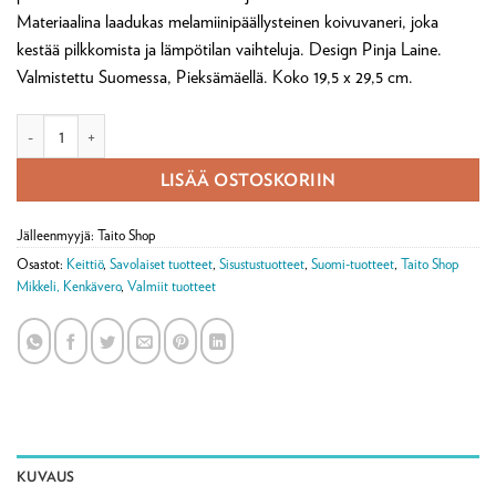
Materiaalina laadukas melamiinipäällysteinen koivuvaneri, joka
kestää pilkkomista ja lämpötilan vaihteluja. Design Pinja Laine.
Valmistettu Suomessa, Pieksämäellä. Koko 19,5 x 29,5 cm.
Leikkuulauta/alusta Mikkeli määrä
LISÄÄ OSTOSKORIIN
Jälleenmyyjä: Taito Shop
Osastot:
Keittiö
,
Savolaiset tuotteet
,
Sisustustuotteet
,
Suomi-tuotteet
,
Taito Shop
Mikkeli, Kenkävero
,
Valmiit tuotteet
KUVAUS