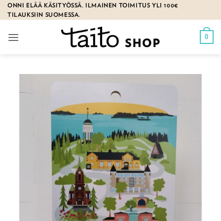
Skip
ONNI ELÄÄ KÄSITYÖSSÄ. ILMAINEN TOIMITUS YLI 100€
TILAUKSIIN SUOMESSA.
to
content
0