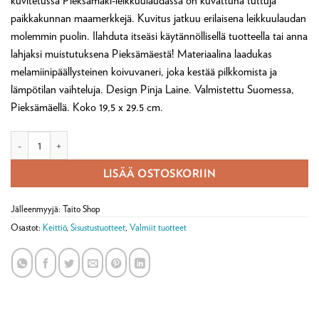
kuvitetussa Pieksämäki-leikkuulaudassa on kuvattuna tuttuja
paikkakunnan maamerkkejä. Kuvitus jatkuu erilaisena leikkuulaudan
molemmin puolin. Ilahduta itseäsi käytännöllisellä tuotteella tai anna
lahjaksi muistutuksena Pieksämäestä! Materiaalina laadukas
melamiinipäällysteinen koivuvaneri, joka kestää pilkkomista ja
lämpötilan vaihteluja. Design Pinja Laine. Valmistettu Suomessa,
Pieksämäellä. Koko 19,5 x 29.5 cm.
Leikkuulauta/alusta Pieksämäki määrä
LISÄÄ OSTOSKORIIN
Jälleenmyyjä: Taito Shop
Osastot:
Keittiö
,
Sisustustuotteet
,
Valmiit tuotteet