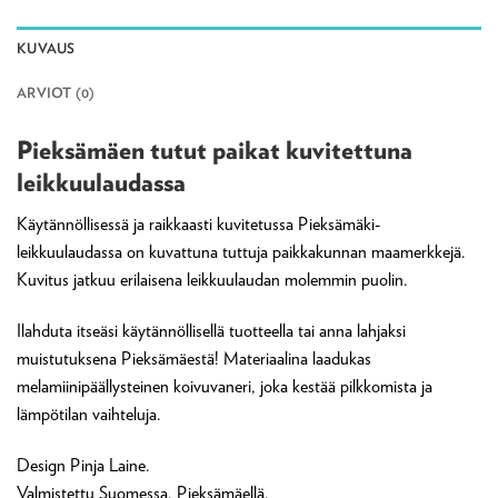
KUVAUS
ARVIOT (0)
Pieksämäen tutut paikat kuvitettuna
leikkuulaudassa
Käytännöllisessä ja raikkaasti kuvitetussa Pieksämäki-
leikkuulaudassa on kuvattuna tuttuja paikkakunnan maamerkkejä.
Kuvitus jatkuu erilaisena leikkuulaudan molemmin puolin.
Ilahduta itseäsi käytännöllisellä tuotteella tai anna lahjaksi
muistutuksena Pieksämäestä! Materiaalina laadukas
melamiinipäällysteinen koivuvaneri, joka kestää pilkkomista ja
lämpötilan vaihteluja.
Design Pinja Laine.
Valmistettu Suomessa, Pieksämäellä.