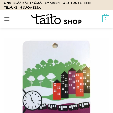
Skip
ONNI ELÄÄ KÄSITYÖSSÄ. ILMAINEN TOIMITUS YLI 100€
TILAUKSIIN SUOMESSA.
to
content
0