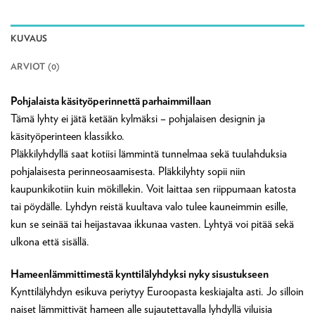
KUVAUS
ARVIOT (0)
Pohjalaista käsityöperinnettä parhaimmillaan
Tämä lyhty ei jätä ketään kylmäksi – pohjalaisen designin ja
käsityöperinteen klassikko.
Pläkkilyhdyllä saat kotiisi lämmintä tunnelmaa sekä tuulahduksia
pohjalaisesta perinneosaamisesta. Pläkkilyhty sopii niin
kaupunkikotiin kuin mökillekin. Voit laittaa sen riippumaan katosta
tai pöydälle. Lyhdyn reistä kuultava valo tulee kauneimmin esille,
kun se seinää tai heijastavaa ikkunaa vasten. Lyhtyä voi pitää sekä
ulkona että sisällä.
Hameenlämmittimestä kynttilälyhdyksi nyky sisustukseen
Kynttilälyhdyn esikuva periytyy Euroopasta keskiajalta asti. Jo silloin
naiset lämmittivät hameen alle sujautettavalla lyhdyllä viluisia