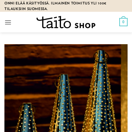
Skip
ONNI ELÄÄ KÄSITYÖSSÄ. ILMAINEN TOIMITUS YLI 100€
TILAUKSIIN SUOMESSA.
to
content
0