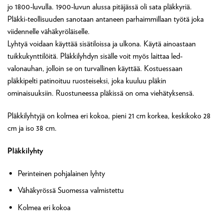
jo 1800-luvulla. 1900-luvun alussa pitäjässä oli sata pläkkyriä.
Pläkki-teollisuuden sanotaan antaneen parhaimmillaan työtä joka
viidennelle vähäkyröläiselle.
Lyhtyä voidaan käyttää sisätiloissa ja ulkona. Käytä ainoastaan
tuikkukynttilöitä. Pläkkilyhdyn sisälle voit myös laittaa led-
valonauhan, jolloin se on turvallinen käyttää. Kostuessaan
pläkkipelti patinoituu ruosteiseksi, joka kuuluu pläkin
ominaisuuksiin. Ruostuneessa pläkissä on oma viehätyksensä.
Pläkkilyhtyjä on kolmea eri kokoa, pieni 21 cm korkea, keskikoko 28
cm ja iso 38 cm.
Pläkkilyhty
Perinteinen pohjalainen lyhty
Vähäkyrössä Suomessa valmistettu
Kolmea eri kokoa