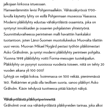
jalkojaan kirkossa istuessaan.
Hameenlämmitin levisi Pohjanmaallekin. Vähässäkyrössä 1700-
luvulla käytetty lyhty on esillä Pohjanmaan museossa Vaasassa.
Moderni pläkkilyhty edustaa vähäkyröläistä osaamista, joka on
syntynyt innokkaiden ja osaavien pohjalaisten yhteistyönä.
Suunnitteluvaiheessa perinteinen malli havaittiin hankalaksi
tuotantoon, joten Länsi-Suomen muotoilukeskus Muovalta tilattiin
uusi versio. Muovan Mikael Nygård pestasi työhön pläkkimestari
Asko Gråholmin, ja syntyi moderni pläkkilyhty perinteen pohjalta.
Vuonna 1998 pläkkilyhty voitti Forma-messujen tuotekipailun.
Pläkkilyhty on pysynyt suosiossa vuodesta toiseen, niitä on tehty 20
vuoden aikana yli 100 000!
Lyhtyjä on neljää kokoa. Isoimmassa on 500 reikää, pienimmässä
160. Reikärivien ei pidä olla teollisen suoria, sanoo pläkkyri Asko
Gråholm. Käsin tehdyssä tuotteessa pitää käsityö näkyä.
Vähäkyröläistä pläkkyriperinnettä
Gråholmit ovat osa vähänkyröläistä pläkkyreiden tarinaa, joka alkoi