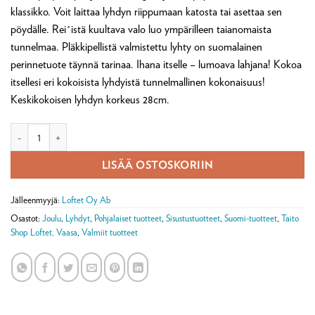
klassikko. Voit laittaa lyhdyn riippumaan katosta tai asettaa sen
pöydälle. Rei´istä kuultava valo luo ympärilleen taianomaista
tunnelmaa. Pläkkipellistä valmistettu lyhty on suomalainen
perinnetuote täynnä tarinaa. Ihana itselle – lumoava lahjana! Kokoa
itsellesi eri kokoisista lyhdyistä tunnelmallinen kokonaisuus!
Keskikokoisen lyhdyn korkeus 28cm.
Pläkkilyhty keskikokoinen määrä
LISÄÄ OSTOSKORIIN
Jälleenmyyjä:
Loftet Oy Ab
Osastot:
Joulu
,
Lyhdyt
,
Pohjalaiset tuotteet
,
Sisustustuotteet
,
Suomi-tuotteet
,
Taito
Shop Loftet, Vaasa
,
Valmiit tuotteet