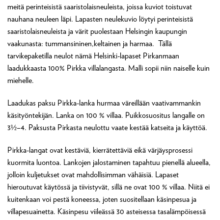
meitä perinteisistä saaristolaisneuleista, joissa kuviot toistuvat
nauhana neuleen läpi. Lapasten neulekuvio löytyi perinteisistä
saaristolaisneuleista ja värit puolestaan Helsingin kaupungin
vaakunasta: tummansininen,keltainen ja harmaa. Tällä
tarvikepaketilla neulot nämä Helsinki-lapaset Pirkanmaan
laadukkaasta 100% Pirkka villalangasta. Malli sopii niin naiselle kuin
miehelle.
Laadukas paksu Pirkka-lanka hurmaa väreillään vaativammankin
käsityöntekijän. Lanka on 100 % villaa. Puikkosuositus langalle on
3½–4. Paksusta Pirkasta neulottu vaate kestää katseita ja käyttöä.
Pirkka-langat ovat kestäviä, kierrätettäviä eikä värjäysprosessi
kuormita luontoa. Lankojen jalostaminen tapahtuu pienellä alueella,
jolloin kuljetukset ovat mahdollisimman vähäisiä. Lapaset
hieroutuvat käytössä ja tiivistyvät, sillä ne ovat 100 % villaa. Niitä ei
kuitenkaan voi pestä koneessa, joten suositellaan käsinpesua ja
villapesuainetta. Käsinpesu viileässä 30 asteisessa tasalämpöisessä