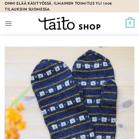
Skip
ONNI ELÄÄ KÄSITYÖSSÄ. ILMAINEN TOIMITUS YLI 100€
TILAUKSIIN SUOMESSA.
to
content
0