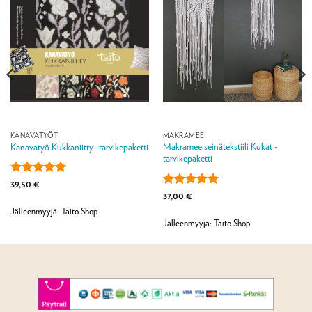
KANAVATYÖT
MAKRAMEE
Makramee seinätekstiili Kukat -
Kanavatyö Kukkaniitty -tarvikepaketti
tarvikepaketti
Arvostelu
39,50
€
tuotteesta:
5
Arvostelu
37,00
€
/ 5
tuotteesta:
5
Jälleenmyyjä: Taito Shop
/ 5
Jälleenmyyjä: Taito Shop