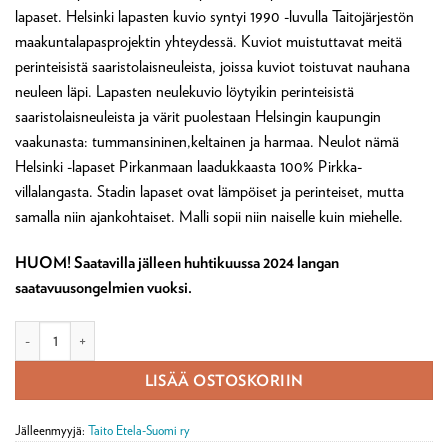
lapaset. Helsinki lapasten kuvio syntyi 1990 -luvulla Taitojärjestön
maakuntalapasprojektin yhteydessä. Kuviot muistuttavat meitä
perinteisistä saaristolaisneuleista, joissa kuviot toistuvat nauhana
neuleen läpi. Lapasten neulekuvio löytyikin perinteisistä
saaristolaisneuleista ja värit puolestaan Helsingin kaupungin
vaakunasta: tummansininen,keltainen ja harmaa. Neulot nämä
Helsinki -lapaset Pirkanmaan laadukkaasta 100% Pirkka-
villalangasta. Stadin lapaset ovat lämpöiset ja perinteiset, mutta
samalla niin ajankohtaiset. Malli sopii niin naiselle kuin miehelle.
HUOM! Saatavilla jälleen huhtikuussa 2024 langan
saatavuusongelmien vuoksi.
Helsinki-lapaset -tarvikepaketti määrä
LISÄÄ OSTOSKORIIN
Jälleenmyyjä:
Taito Etela-Suomi ry