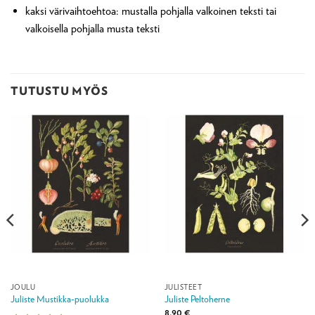
kaksi värivaihtoehtoa: mustalla pohjalla valkoinen teksti tai
valkoisella pohjalla musta teksti
TUTUSTU MYÖS
JOULU
JULISTEET
Juliste Mustikka-puolukka
Juliste Peltoherne
8,90
€