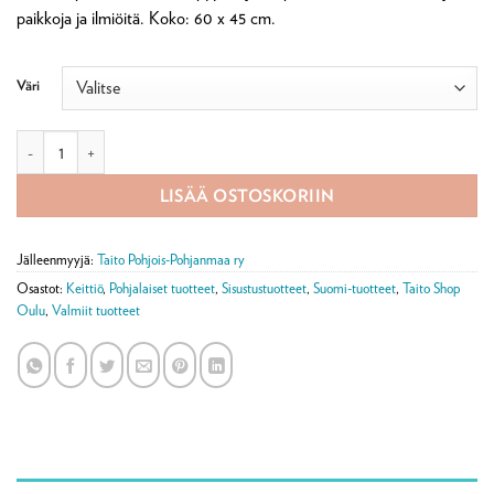
paikkoja ja ilmiöitä. Koko: 60 x 45 cm.
Väri
Keittiöpyyhe Oulu-aiheella määrä
LISÄÄ OSTOSKORIIN
Jälleenmyyjä:
Taito Pohjois-Pohjanmaa ry
Osastot:
Keittiö
,
Pohjalaiset tuotteet
,
Sisustustuotteet
,
Suomi-tuotteet
,
Taito Shop
Oulu
,
Valmiit tuotteet