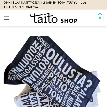
Skip
ONNI ELÄÄ KÄSITYÖSSÄ. ILMAINEN TOIMITUS YLI 100€
TILAUKSIIN SUOMESSA.
to
content
0