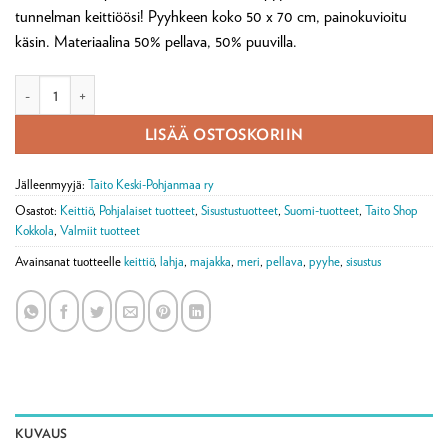
tunnelman keittiöösi! Pyyhkeen koko 50 x 70 cm, painokuvioitu
käsin. Materiaalina 50% pellava, 50% puuvilla.
Pellavainen Ulkokalla astiapyyhe määrä
LISÄÄ OSTOSKORIIN
Jälleenmyyjä:
Taito Keski-Pohjanmaa ry
Osastot:
Keittiö
,
Pohjalaiset tuotteet
,
Sisustustuotteet
,
Suomi-tuotteet
,
Taito Shop
Kokkola
,
Valmiit tuotteet
Avainsanat tuotteelle
keittiö
,
lahja
,
majakka
,
meri
,
pellava
,
pyyhe
,
sisustus
KUVAUS