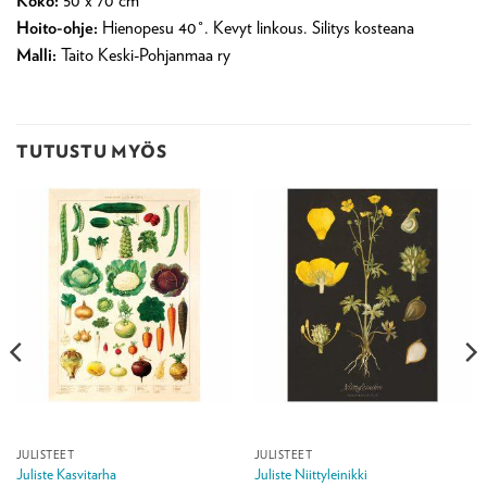
Koko:
50 x 70 cm
Hoito-ohje:
Hienopesu 40°. Kevyt linkous. Silitys kosteana
Malli:
Taito Keski-Pohjanmaa ry
TUTUSTU MYÖS
JULISTEET
JULISTEET
Juliste Kasvitarha
Juliste Niittyleinikki