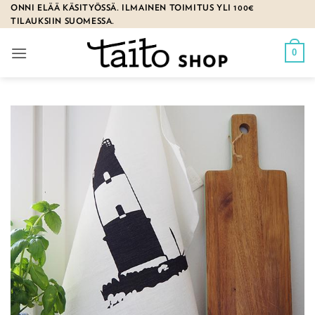
Skip
ONNI ELÄÄ KÄSITYÖSSÄ. ILMAINEN TOIMITUS YLI 100€
TILAUKSIIN SUOMESSA.
to
content
0