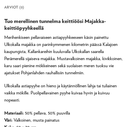
ARVIOT (0)
Tuo merellinen tunnelma keittiöösi Majakka-
keittiöpyyhkeellä
Merihenkiseen pellavaiseen astiapyyhkeeseen käsin painettu
Ulkokalla majakka on parinkymmenen kilometrin päässä Kalajoen
kaupungista, Kallankareihin kuuluvalla Ulkokallan saarella
Perämerellä sijaiseva majakka. Mustavalkoinen majakka, kivikkoinen,
karu saari pienine mökkeineen sekä suolaisen meren tuoksu vie
ajatukset Pohjanlahden rauhallisiin tunnelmiin.
Ulkokalla astiapyyhe on hieno ja käytännöllinen lahja tai tuliainen
vaikka mökille. Puolipellavainen pyyhe kuivaa hyvin ja kuivuu
nopeasti.
Materiaali:
50% pellava, 50% puuvilla
Väri:
Valkoinen, musta painatus