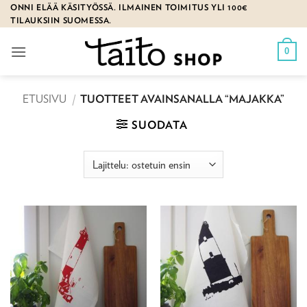
Skip
ONNI ELÄÄ KÄSITYÖSSÄ. ILMAINEN TOIMITUS YLI 100€
TILAUKSIIN SUOMESSA.
to
content
0
ETUSIVU
/
TUOTTEET AVAINSANALLA “MAJAKKA”
SUODATA