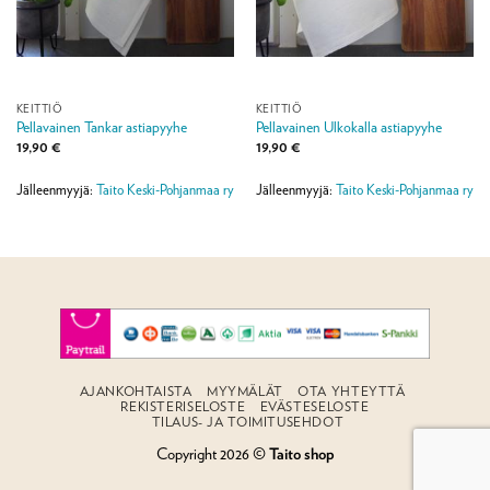
KEITTIÖ
KEITTIÖ
Pellavainen Tankar astiapyyhe
Pellavainen Ulkokalla astiapyyhe
19,90
€
19,90
€
Jälleenmyyjä:
Taito Keski-Pohjanmaa ry
Jälleenmyyjä:
Taito Keski-Pohjanmaa ry
AJANKOHTAISTA
MYYMÄLÄT
OTA YHTEYTTÄ
REKISTERISELOSTE
EVÄSTESELOSTE
TILAUS- JA TOIMITUSEHDOT
Copyright 2026 ©
Taito shop