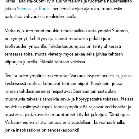
Tämä Taito Itä-Suomi ry:n suunnittelema ja tuottama neulemallisto
jatkaa
Saimaa
– ja
Puula
-neulemallistojen ajatusta, tuoda esiin
paikallisia vahvuuksia neuleiden avulla.
Varkaus, kuten moni muukin tehdaspaikkakunta ympäri Suomen,
on syntynyt, kehittynyt ja saanut muotonsa pitkälti juuri
teollisuuden ympärille. Tehdaskaupungissa on tehty ahkerasti
tehtaassa töitä, mutta vietetty myös arkea sekä juhlaa tehtaan
piippujen juurella. Elämää tehtaan valoissa.
Teollisuuden ympärille rakentunut Varkaus inspiroi neuleisiin, joissa
keskeisessä roolissa kohoavat tehtaan piiput. Neuleisiin, joissa
rannan tehdasmaisemat heijastuvat Saimaan pinnasta alati
muuntuvia taivaalla tanssivia savu- ja höyrypatsaita toistaen. Näissä
neuleissa esiintyvät myös tehdasympäristöä rajaavat verkkoaidat ja
asusteissa pintakuvioiksi muuntuneet köydet ja ketjut. Tämä upea
Varkaus-neulemallisto lumoaa erilaisuudellaan, kuviomaailmalla,
jonka inspiraationa on tehdaskaupunki!