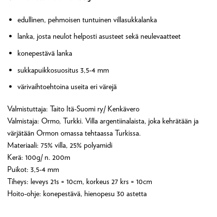
edullinen, pehmoisen tuntuinen villasukkalanka
lanka, josta neulot helposti asusteet sekä neulevaatteet
konepestävä lanka
sukkapuikkosuositus 3,5-4 mm
värivaihtoehtoina useita eri värejä
Valmistuttaja: Taito Itä-Suomi ry/ Kenkävero
Valmistaja: Ormo, Turkki. Villa argentiinalaista, joka kehrätään ja
värjätään Ormon omassa tehtaassa Turkissa.
Materiaali: 75% villa, 25% polyamidi
Kerä: 100g/ n. 200m
Puikot: 3,5-4 mm
Tiheys: leveys 21s = 10cm, korkeus 27 krs = 10cm
Hoito-ohje: konepestävä, hienopesu 30 astetta