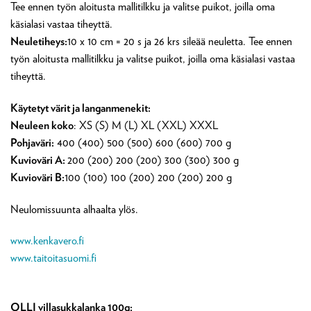
Tee ennen työn aloitusta mallitilkku ja valitse puikot, joilla oma
käsialasi vastaa tiheyttä.
Neuletiheys:
10 x 10 cm = 20 s ja 26 krs sileää neuletta. Tee ennen
työn aloitusta mallitilkku ja valitse puikot, joilla oma käsialasi vastaa
tiheyttä.
Käytetyt värit ja langanmenekit:
Neuleen koko
: XS (S) M (L) XL (XXL) XXXL
Pohjaväri
:
400 (400) 500 (500) 600 (600) 700 g
Kuvioväri A:
200 (200) 200 (200) 300 (300) 300 g
Kuvioväri B:
100 (100) 100 (200) 200 (200) 200 g
Neulomissuunta alhaalta ylös.
www.kenkavero.fi
www.taitoitasuomi.fi
OLLI villasukkalanka 100g: