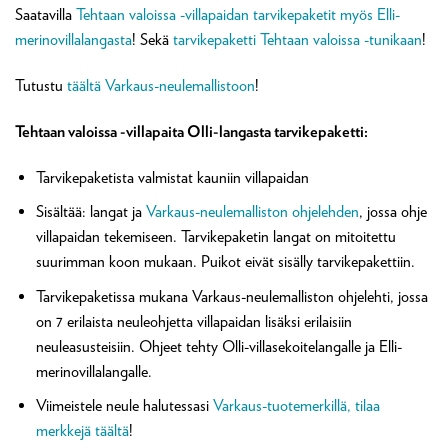
Saatavilla
Tehtaan valoissa -villapaidan tarvikepaketit myös Elli-
merinovillalangasta
! Sekä
tarvikepaketti Tehtaan valoissa -tunikaan
!
Tutustu
täältä Varkaus-neulemallistoon
!
Tehtaan valoissa -villapaita Olli-langasta tarvikepaketti:
Tarvikepaketista valmistat kauniin villapaidan
Sisältää: langat ja
Varkaus-neulemalliston ohjelehden
, jossa ohje
villapaidan tekemiseen. Tarvikepaketin langat on mitoitettu
suurimman koon mukaan. Puikot eivät sisälly tarvikepakettiin.
Tarvikepaketissa mukana Varkaus-neulemalliston ohjelehti, jossa
on 7 erilaista neuleohjetta villapaidan lisäksi erilaisiin
neuleasusteisiin. Ohjeet tehty Olli-villasekoitelangalle ja Elli-
merinovillalangalle.
Viimeistele neule halutessasi
Varkaus-tuotemerkillä, tilaa
merkkejä täältä
!