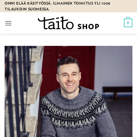
Skip
ONNI ELÄÄ KÄSITYÖSSÄ. ILMAINEN TOIMITUS YLI 100€
TILAUKSIIN SUOMESSA.
to
content
0