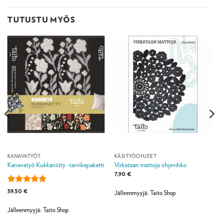
TUTUSTU MYÖS
KANAVATYÖT
KÄSITYÖOHJEET
Kanavatyö Kukkaniitty -tarvikepaketti
Virkataan mattoja ohjevihko
7,90
€
Arvostelu
39,50
€
Jälleenmyyjä: Taito Shop
tuotteesta:
5
/ 5
Jälleenmyyjä: Taito Shop