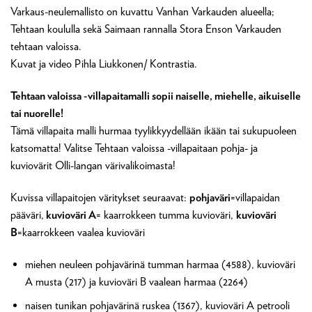
Varkaus-neulemallisto on kuvattu Vanhan Varkauden alueella;
Tehtaan koululla sekä Saimaan rannalla Stora Enson Varkauden
tehtaan valoissa.
Kuvat ja video Pihla Liukkonen/ Kontrastia.
Tehtaan valoissa -villapaitamalli sopii naiselle, miehelle, aikuiselle
tai nuorelle!
Tämä villapaita malli hurmaa tyylikkyydellään ikään tai sukupuoleen
katsomatta! Valitse Tehtaan valoissa -villapaitaan pohja- ja
kuviovärit Olli-langan värivalikoimasta!
Kuvissa villapaitojen väritykset seuraavat:
pohjaväri
=villapaidan
pääväri,
kuvioväri A
= kaarrokkeen tumma kuvioväri,
kuvioväri
B
=kaarrokkeen vaalea kuvioväri
miehen neuleen pohjavärinä tumman harmaa (4588), kuvioväri
A musta (217) ja kuvioväri B vaalean harmaa (2264)
naisen tunikan pohjavärinä ruskea (1367), kuvioväri A petrooli