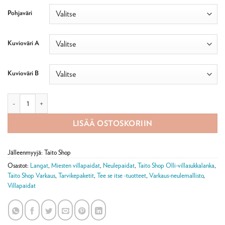
Pohjaväri
Kuvioväri A
Kuvioväri B
Tehtaan valoissa -villapaita Olli-villasekoitelangasta -tarvikepaketti määrä
LISÄÄ OSTOSKORIIN
Jälleenmyyjä: Taito Shop
Osastot:
Langat
,
Miesten villapaidat
,
Neulepaidat
,
Taito Shop Olli-villasukkalanka
,
Taito Shop Varkaus
,
Tarvikepaketit
,
Tee se itse -tuotteet
,
Varkaus-neulemallisto
,
Villapaidat