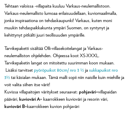
Tehtaan valoissa -villapaita kuuluu Varkaus-neulemallistoon.
Varkaus-neulemallisto lumoaa erilaisuudellaan, kuviomaailmalla,
jonka inspiraationa on tehdaskaupunki! Varkaus, kuten moni
muukin tehdaspaikkakunta ympäri Suomen, on syntynyt ja
kehittynyt pitkälti juuri teollisuuden ympärille.
Tarvikepaketti sisältää Olli-villasekoitelangat ja Varkaus-
neulemalliston ohjelehden. Ohjeessa koot XS-XXXL.
Tarvikepaketin langat on mitoitettu suurimman koon mukaan.
Lisäksi tarvitset
pyöröpuikot 80cm/ nro 3 ½
ja
sukkapuikot nro
3½
tai käsialan mukaan. Tämä malli sopii niin naisille kuin miehille ja
voit valita siihen itse värit!
Kuvissa villapaitojen väritykset seuraavat:
pohjaväri
=villapaidan
pääväri,
kuvioväri A
= kaarrokkeen kuvioväri ja resorin väri,
kuvioväri B
=kaarrokkeen kuvion pohjaväri