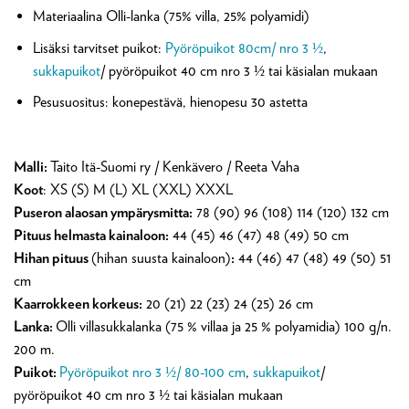
Materiaalina Olli-lanka (75% villa, 25% polyamidi)
Lisäksi tarvitset puikot:
Pyöröpuikot 80cm/ nro 3 ½
,
sukkapuikot
/ pyöröpuikot 40 cm nro 3 ½ tai käsialan mukaan
Pesusuositus: konepestävä, hienopesu 30 astetta
Malli:
Taito Itä-Suomi ry / Kenkävero / Reeta Vaha
Koot
: XS (S) M (L) XL (XXL) XXXL
Puseron alaosan ympärysmitta:
78 (90) 96 (108) 114 (120) 132 cm
Pituus helmasta kainaloon:
44 (45) 46 (47) 48 (49) 50 cm
Hihan pituus
(hihan suusta kainaloon)
:
44 (46) 47 (48) 49 (50) 51
cm
Kaarrokkeen korkeus:
20 (21) 22 (23) 24 (25) 26 cm
Lanka:
Olli villasukkalanka (75 % villaa ja 25 % polyamidia) 100 g/n.
200 m.
Puikot:
Pyöröpuikot nro 3 ½/ 80-100 cm
,
sukkapuikot
/
pyöröpuikot 40 cm nro 3 ½ tai käsialan mukaan