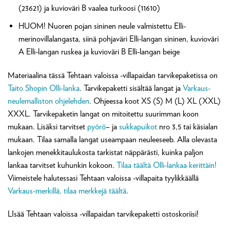
(23621) ja kuvioväri B vaalea turkoosi (11610)
HUOM! Nuoren pojan sininen neule valmistettu Elli-
merinovillalangasta, siinä pohjaväri Elli-langan sininen, kuvioväri
A Elli-langan ruskea ja kuvioväri B Elli-langan beige
Materiaalina tässä Tehtaan valoissa -villapaidan tarvikepaketissa on
Taito Shopin Olli-lanka
. Tarvikepaketti sisältää langat ja
Varkaus-
neulemalliston ohjelehden
. Ohjeessa koot XS (S) M (L) XL (XXL)
XXXL. Tarvikepaketin langat on mitoitettu suurimman koon
mukaan. Lisäksi tarvitset
pyörö
– ja
sukkapuikot
nro 3,5 tai käsialan
mukaan. Tilaa samalla langat useampaan neuleeseeb. Alla olevasta
lankojen menekkitaulukosta tarkistat näppärästi, kuinka paljon
lankaa tarvitset kuhunkin kokoon.
Tilaa täältä Olli-lankaa kerittäin!
Viimeistele halutessasi Tehtaan valoissa -villapaita tyylikkäällä
Varkaus-merkillä, tilaa merkkejä täältä
.
LIsää Tehtaan valoissa -villapaidan tarvikepaketti ostoskoriisi!