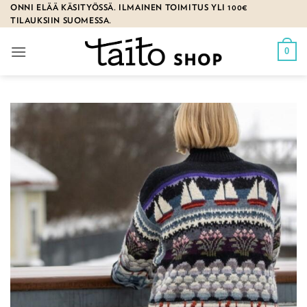
Skip
ONNI ELÄÄ KÄSITYÖSSÄ. ILMAINEN TOIMITUS YLI 100€
TILAUKSIIN SUOMESSA.
to
content
0