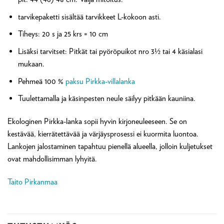
tarvikepaketti sisältää tarvikkeet L-kokoon asti.
Tiheys: 20 s ja 25 krs = 10 cm
Lisäksi tarvitset: Pitkät tai pyöröpuikot nro 3½ tai 4 käsialasi
mukaan.
Pehmeä 100 %
paksu Pirkka-villalanka
Tuulettamalla ja käsinpesten neule säilyy pitkään kauniina.
Ekologinen Pirkka-lanka sopii hyvin kirjoneuleeseen. Se on
kestävää, kierrätettävää ja värjäysprosessi ei kuormita luontoa.
Lankojen jalostaminen tapahtuu pienellä alueella, jolloin kuljetukset
ovat mahdollisimman lyhyitä.
Taito Pirkanmaa