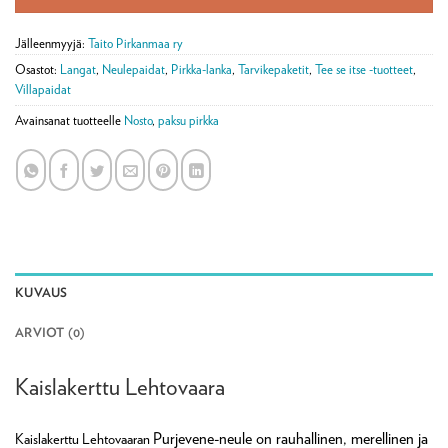
Jälleenmyyjä:
Taito Pirkanmaa ry
Osastot:
Langat
,
Neulepaidat
,
Pirkka-lanka
,
Tarvikepaketit
,
Tee se itse -tuotteet
,
Villapaidat
Avainsanat tuotteelle
Nosto
,
paksu pirkka
KUVAUS
ARVIOT (0)
Kaislakerttu Lehtovaara
Purjevene-neule on rauhallinen, merellinen ja
Kaislakerttu Lehtovaaran