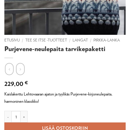
ETUSIVU
/
TEE SE ITSE -TUOTTEET
/
LANGAT
/
PIRKKA-LANKA
Purjevene-neulepaita tarvikepaketti
229,00
€
Kaislakerttu Lehtovaaran ajaton ja tyylikäs Purjevene-kirjoneulepaita,
harmoninen klassikko!
Purjevene-neulepaita tarvikepaketti määrä
LISÄÄ OSTOSKORIIN