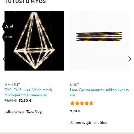
TUTUSTU MYÖS
Ale!
-30%
HIMMELIT
MUUT
TARJOUS -30%! Valohimmeli
Lana Grossa moniväri sukkapuikot 15
tarvikepaketti 1-osainen iso
cm
Alkuperäinen
Nykyinen
75,00
€
52,50
€
hinta
hinta
oli:
on:
Arvostelu
9,90
€
75,00 €.
52,50 €.
Jälleenmyyjä: Taito Shop
tuotteesta:
4.5
/ 5
Jälleenmyyjä: Taito Shop