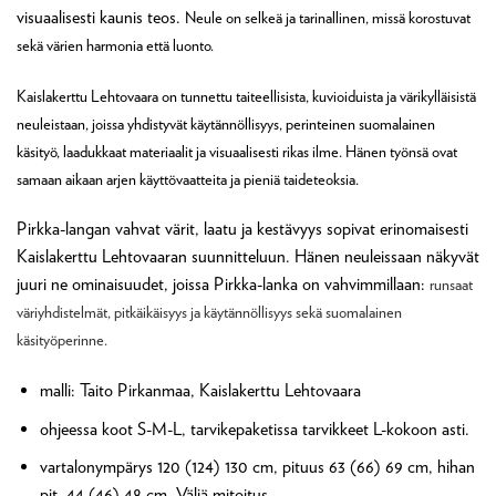
visuaalisesti kaunis teos.
Neule on selkeä ja tarinallinen, missä korostuvat
sekä värien harmonia että luonto.
Kaislakerttu Lehtovaara on tunnettu taiteellisista, kuvioiduista ja värikylläisistä
neuleistaan, joissa yhdistyvät käytännöllisyys, perinteinen suomalainen
käsityö, laadukkaat materiaalit ja visuaalisesti rikas ilme. Hänen työnsä ovat
samaan aikaan arjen käyttövaatteita ja pieniä taideteoksia.
Pirkka-langan vahvat värit, laatu ja kestävyys sopivat erinomaisesti
Kaislakerttu Lehtovaaran suunnitteluun. Hänen neuleissaan näkyvät
juuri ne ominaisuudet, joissa Pirkka-lanka on vahvimmillaan:
runsaat
väriyhdistelmät,
pitkäikäisyys ja käytännöllisyys sekä
suomalainen
käsityöperinne.
malli: Taito Pirkanmaa, Kaislakerttu Lehtovaara
ohjeessa koot S-M-L, tarvikepaketissa tarvikkeet L-kokoon asti.
vartalonympärys 120 (124) 130 cm, pituus 63 (66) 69 cm, hihan
pit. 44 (46) 48 cm. Väljä mitoitus.